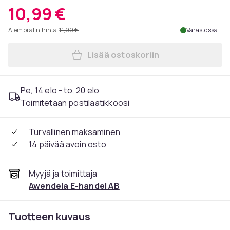
10,99 €
Aiempi alin hinta
11,99 €
Varastossa
Lisää ostoskoriin
Lisää Kengännauhat - Valkoi
Pe, 14 elo - to, 20 elo
Toimitetaan postilaatikkoosi
Turvallinen maksaminen
14 päivää avoin osto
Myyjä ja toimittaja
Awendela E-handel AB
Tuotteen kuvaus