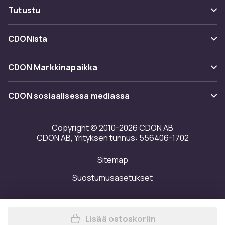
Maksuvaihtoehdot
Tutustu
Peruuta & palauta tästä
Toimitus
Kategoriat
Ota yhteyttä
CDONista
Käyttöehdot
Tuotemerkit
Tietoa meistä
Takaisinvedot
CDON Markkinapaikka
Oppaat
Asiakasarvionnit
Merchant Help Center
CDON sosiaalisessa mediassa
Työskentele kanssamme
Investor relations
Copyright © 2010-2026 CDON AB
CDON AB, Yrityksen tunnus: 556406-1702
Saavutettavuusseloste
Sitemap
Avoimuusraportti
Suostumusasetukset
Lisää ostoskoriin
Lisää Kengännauhat - Valkoi