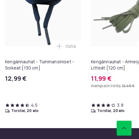
Osta
Lisää Kengännauhat - Tummansini
Kengännauhat - Tummansiniset -
Kengännauhat - Armeij
Soikeat [130 cm]
Litteät [120 cm]
12,99 €
11,99 €
Aiempi alin hinta
12,49 €
4,5
3,8
torstai, 20 elo
torstai, 20 elo