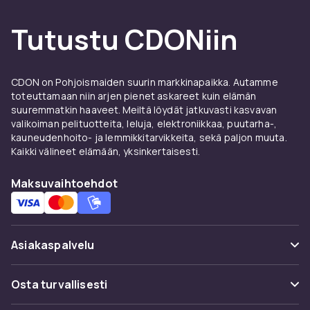
Tutustu CDONiin
CDON on Pohjoismaiden suurin markkinapaikka. Autamme
toteuttamaan niin arjen pienet askareet kuin elämän
suuremmatkin haaveet. Meiltä löydät jatkuvasti kasvavan
valikoiman pelituotteita, leluja, elektroniikkaa, puutarha-,
kauneudenhoito- ja lemmikkitarvikkeita, sekä paljon muuta.
Kaikki välineet elämään, yksinkertaisesti.
Maksuvaihtoehdot
Asiakaspalvelu
Usein kysyttyä (UKK)
Osta turvallisesti
Seuraa pakettia