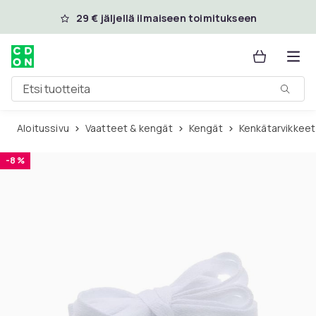
Ohita ja siirry pääsisältöön
29 € jäljellä ilmaiseen toimitukseen
Etsi tuotteita
Aloitussivu
Vaatteet & kengät
Kengät
Kenkätarvikkeet
-8 %