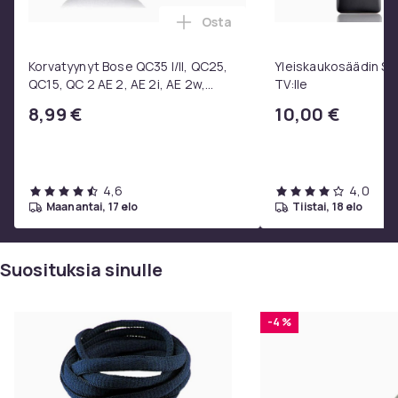
Osta
Lisää Korvatyynyt Bose QC35 I/
Korvatyynyt Bose QC35 I/II, QC25,
Yleiskaukosäädin S
QC15, QC 2 AE 2, AE 2i, AE 2w,
TV:lle
SoundTrue, SoundLink Black
8,99 €
10,00 €
4,6
4,0
maanantai, 17 elo
tiistai, 18 elo
Suosituksia sinulle
-4 %