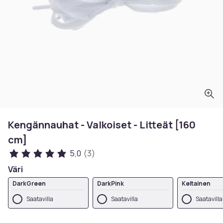
Kengännauhat - Valkoiset - Litteät [160
cm]
5,0
(3)
Väri
DarkGreen
DarkPink
Keltainen
Saatavilla
Saatavilla
Saatavilla