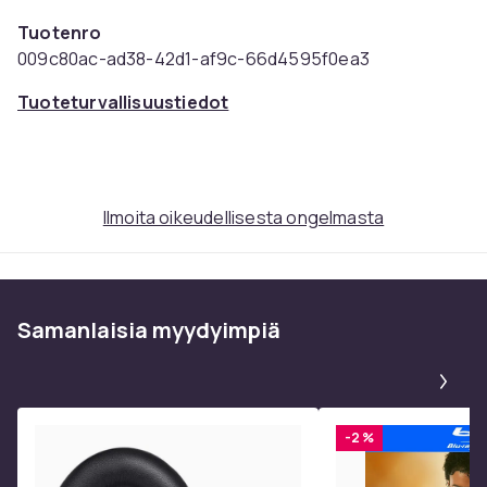
Tuotenro
009c80ac-ad38-42d1-af9c-66d4595f0ea3
Tuoteturvallisuustiedot
Ilmoita oikeudellisesta ongelmasta
Samanlaisia ​​myydyimpiä
Pa
-2 %