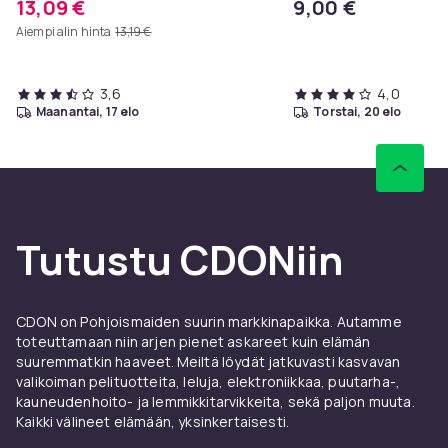
13,09 €
9,00 €
Aiempi alin hinta
13,19 €
3,6
4,0
maanantai, 17 elo
torstai, 20 elo
Tutustu CDONiin
CDON on Pohjoismaiden suurin markkinapaikka. Autamme
toteuttamaan niin arjen pienet askareet kuin elämän
suuremmatkin haaveet. Meiltä löydät jatkuvasti kasvavan
valikoiman pelituotteita, leluja, elektroniikkaa, puutarha-,
kauneudenhoito- ja lemmikkitarvikkeita, sekä paljon muuta.
Kaikki välineet elämään, yksinkertaisesti.