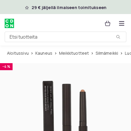
Ohita ja siirry pääsisältöön
29 € jäljellä ilmaiseen toimitukseen
Etsi tuotteita
Aloitussivu
Kauneus
Meikkituotteet
Silmämeikki
Lu
-4 %