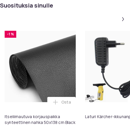
Suosituksia sinulle
-1 %
Osta
Lisää Itseliimautuva korjauspai
Itseliimautuva korjauspaikka
Laturi Kärcher-ikkunanp
synteettinen nahka 50x138 cm Black