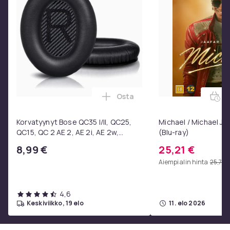
Osta
E
Lisää Korvatyynyt Bose QC35 I/
Korvatyynyt Bose QC35 I/II, QC25,
Michael / Michael Ja
QC15, QC 2 AE 2, AE 2i, AE 2w,
(Blu-ray)
SoundTrue, SoundLink Black
8,99 €
25,21 €
Aiempi alin hinta
25,72 
4,6
keskiviikko, 19 elo
11. elo 2026