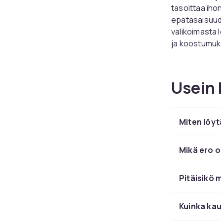
tasoittaa iho
epätasaisuud
valikoimasta 
ja koostumuk
Löydä 
Usein 
Nestemäinen m
täyteen peit
kuivalle iholl
Miten löyt
aina
pohjustu
saamiseksi.
Mikä ero o
Peitev
Pitäisikö m
kirka
Kuinka kau
Valitse peite
silmänalusten