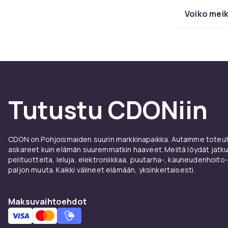
näppylöiden j
Voiko meik
pysyy koko pä
Oikea 
Testaa meikki
löytämiseksi. 
ulkonäön ja d
Tutustu CDONiin
aurinkopuuter
ja nauti nope
CDON on Pohjoismaiden suurin markkinapaikka. Autamme toteutt
askareet kuin elämän suuremmatkin haaveet. Meiltä löydät jatku
pelituotteita, leluja, elektroniikkaa, puutarha-, kauneudenhoito-
paljon muuta. Kaikki välineet elämään, yksinkertaisesti.
Maksuvaihtoehdot