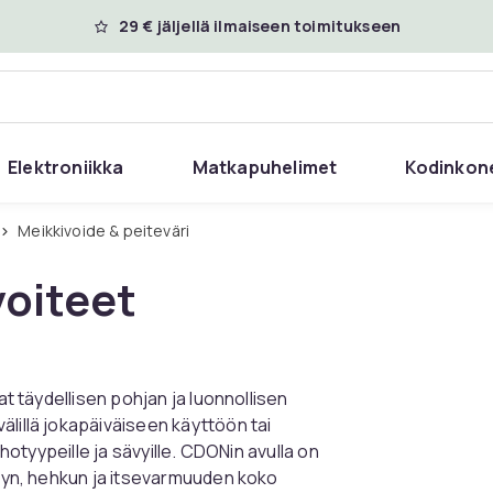
29 € jäljellä ilmaiseen toimitukseen
Elektroniikka
Matkapuhelimet
Kodinkon
Meikkivoide & peiteväri
voiteet
at täydellisen pohjan ja luonnollisen
älillä jokapäiväiseen käyttöön tai
ihotyypeille ja sävyille. CDONin avulla on
ävyn, hehkun ja itsevarmuuden koko