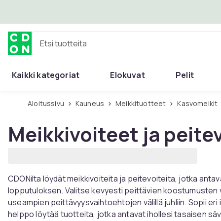
Ohita ja siirry pääsisältöön
Etsi tuotteita
Kaikki kategoriat
Elokuvat
Pelit
Aloitussivu
Kauneus
Meikkituotteet
Kasvomeikit
Meikkivoiteet ja peite
CDONilta löydät meikkivoiteita ja peitevoiteita, jotka antav
lopputuloksen. Valitse kevyesti peittävien koostumusten v
useampien peittävyysvaihtoehtojen välillä juhliin. Sopii eri 
helppo löytää tuotteita, jotka antavat ihollesi tasaisen s