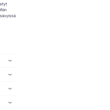
ietyt
ONin
 sävyissä
si
stä
 sopii
n. Aloita
tyksen
iä