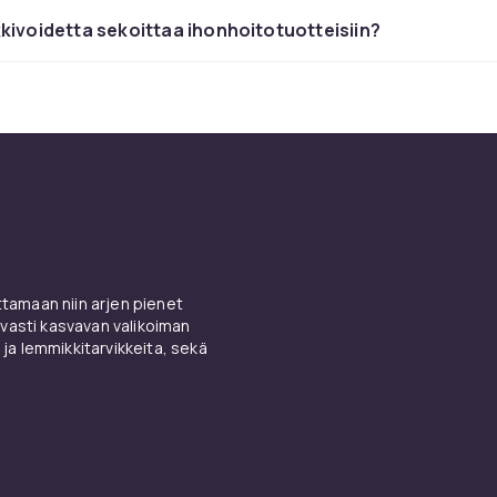
a epätasaisuuksien peittämiseen. Kiinnitä
puuterilla
, jotta p
kivoidetta sekoittaa ihonhoitotuotteisiin?
ivän asettumatta taitteisiin.
sävy ja viimeistely
voidetta leukaliinjalla luonnonvalossa täydellisen vastaavu
Mattapinta sopii rasvaiselle iholle, satiinipinta antaa luonnoll
ewy-pinta tuo hehkua kuivalle iholle. Täydennä pohja
poskipu
illa
lämpöä varten ja
korostustuotteilla
hehkua varten. Tilaa
asta toimituksesta.
amaan niin arjen pienet
vasti kasvavan valikoiman
 ja lemmikkitarvikkeita, sekä