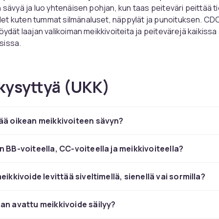
n sävyä ja luo yhtenäisen pohjan, kun taas peiteväri peittää t
et kuten tummat silmänaluset, näppylät ja punoituksen. CD
löydät laajan valikoiman meikkivoiteita ja peitevärejä kaikissa
sissa.
oikea meikkivoide ihotyypille
kysyttyä (UKK)
eikkivoide sopii useimmille ihotyypeille ja sitä löytyy kevye
tävyyteen. Kreemimeikkivoide antaa enemmän peittävyyttä ja
e, kun taas mineraalipuuteri antaa kevyen ja hengittävän pohja
ää oikean meikkivoiteen sävyn?
svoiteella
kestävyyden pidentämiseksi ja tasaisemman levi
n BB-voiteella, CC-voiteella ja meikkivoiteella?
äri peittämiseen ja
eikkivoide levittää siveltimellä, sienellä vai sormilla?
stamiseen
an avattu meikkivoide säilyy?
väri yhdestä kahteen sävyä vaaleampi kuin meikkivoiteesi
 kirkastamiseen. Käytä ihon kanssa samansävyistä peitevär