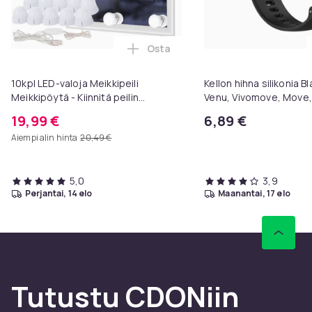
Osta
Lisää 10kpl LED-valoja Meikkipeili
10kpl LED-valoja Meikkipeili
Kellon hihna silikonia B
Meikkipöytä - Kiinnitä peilin
Venu, Vivomove, Move, 
ympärille
Forerunner, Approach
19,99 €
6,89 €
Aiempi alin hinta
20,49 €
5,0
3,9
perjantai, 14 elo
maanantai, 17 elo
Tutustu CDONiin