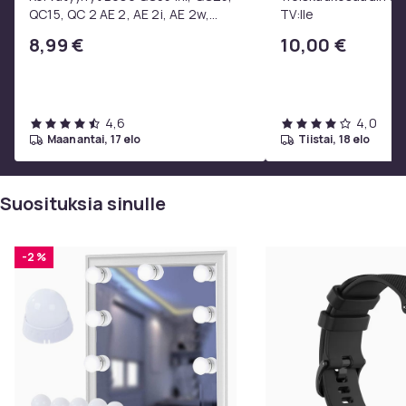
Käyttö: Vain sisätiloissa
QC15, QC 2 AE 2, AE 2i, AE 2w,
TV:lle
SoundTrue, SoundLink Black
Sisältää: 10 lamppua kaapelilla, ohjauspaneeli,
8,99 €
10,00 €
kaksipuolinen teippi kiinnitykseen
Väri
White
4,6
4,0
maanantai, 17 elo
tiistai, 18 elo
Koko
LED-lampor
Paino, gramma
Suosituksia sinulle
250
Tuotenro
-2 %
d5eee5de-049b-4a0d-8c26-87c19247d3b6
Tuoteturvallisuustiedot