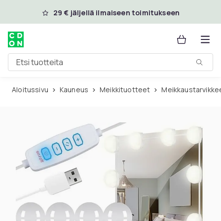
Ohita ja siirry pääsisältöön
29 € jäljellä ilmaiseen toimitukseen
Etsi tuotteita
Aloitussivu
Kauneus
Meikkituotteet
Meikkaustarvikke