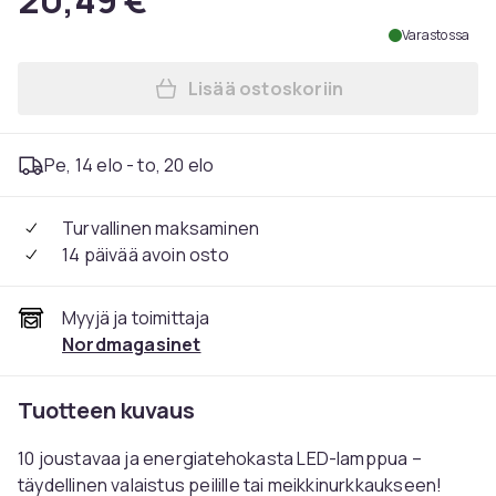
20,49 €
Varastossa
Lisää ostoskoriin
Lisää LED-valot Meikkipeilii
Pe, 14 elo - to, 20 elo
Turvallinen maksaminen
14 päivää avoin osto
Myyjä ja toimittaja
Nordmagasinet
Tuotteen kuvaus
10 joustavaa ja energiatehokasta LED-lamppua –
täydellinen valaistus peilille tai meikkinurkkaukseen!