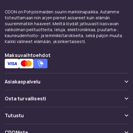
CDON on Pohjoismaiden suurin markkinapaikka. Autamme
toteuttamaan niin arjen pienet askareet kuin elämän
suuremmatkin haaveet. Meiltä löydät jatkuvasti kasvavan
valikoiman pelituotteita, leluja, elektroniikkaa, puutarha-,
kauneudenhoito- ja lemmikkitarvikkeita, sekä paljon muuta.
Kaikki välineet elämään, yksinkertaisesti.
Maksuvaihtoehdot
Asiakaspalvelu
Usein kysyttyä (UKK)
Osta turvallisesti
Seuraa pakettia
Maksuvaihtoehdot
Tutustu
Peruuta & palauta tästä
Toimitus
Kategoriat
Ota yhteyttä
CDONista