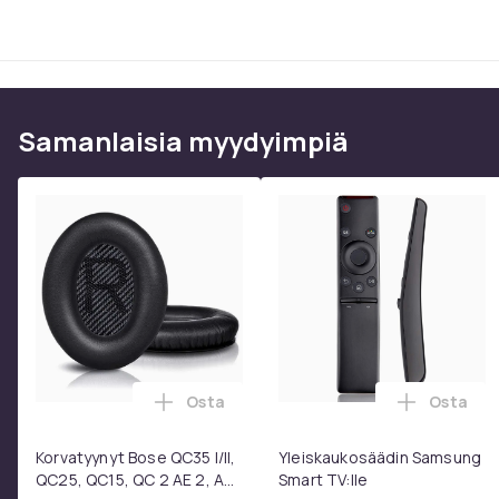
Samanlaisia ​​myydyimpiä
Osta
Osta
Lisää Korvatyynyt Bose QC35 I/II, QC25
Lisää Yl
Korvatyynyt Bose QC35 I/II,
Yleiskaukosäädin Samsung
QC25, QC15, QC 2 AE 2, AE
Smart TV:lle