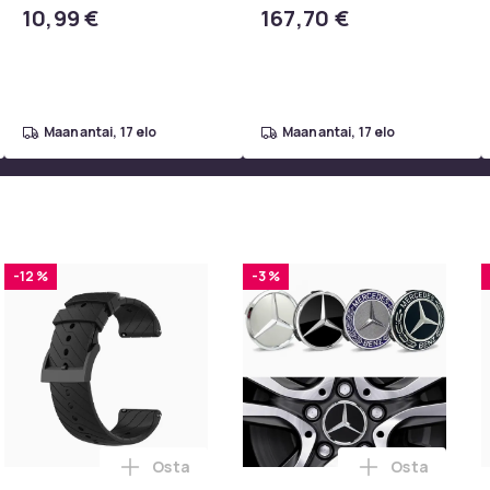
puhdistukseen - 100 cm
10,99 €
167,70 €
maanantai, 17 elo
maanantai, 17 elo
-12 %
-3 %
Osta
Osta
intendo ostoskoriin
HILIIN Suuri Hollywood meikkipeili lampuilla USB-pöytälevy sei
Lisää Suunto 7/9/9 Baro/D5 silikoniranneke
Lisää Merced