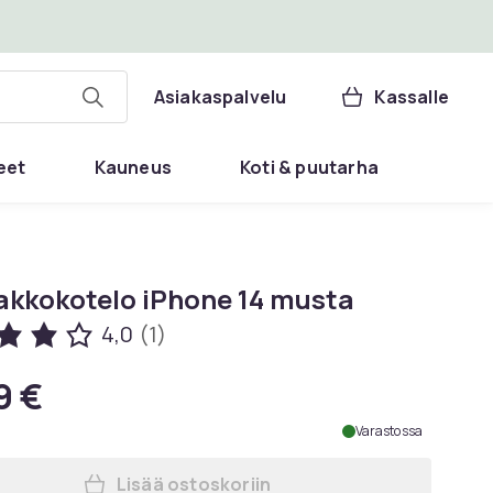
Asiakaspalvelu
Kassalle
eet
Kauneus
Koti & puutarha
kkokotelo iPhone 14 musta
4,0
(1)
9 €
Varastossa
Lisää ostoskoriin