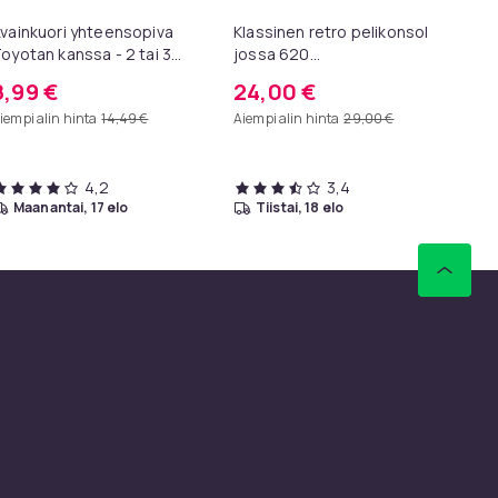
vainkuori yhteensopiva
Klassinen retro pelikonsoli,
SC
oyotan kanssa - 2 tai 3
jossa 620
10
ainiketta - (2-Pack) 2
sisäänrakennettua peliä ja
vi
8,99 €
24,00 €
9
nappar kit
AV-lähtö
sk
iempi alin hinta
14,49 €
Aiempi alin hinta
29,00 €
4,2
3,4
maanantai, 17 elo
tiistai, 18 elo