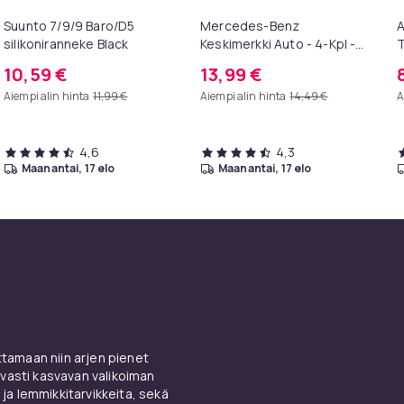
Suunto 7/9/9 Baro/D5
Mercedes-Benz
A
silikoniranneke Black
Keskimerkki Auto - 4-Kpl -
T
75mm Svart
p
10,59 €
13,99 €
k
Aiempi alin hinta
11,99 €
Aiempi alin hinta
14,49 €
A
4,6
4,3
maanantai, 17 elo
maanantai, 17 elo
amaan niin arjen pienet
vasti kasvavan valikoiman
 ja lemmikkitarvikkeita, sekä