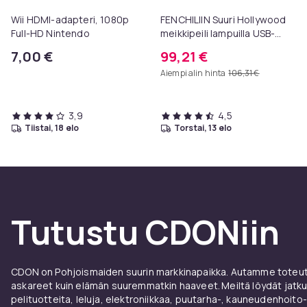
Wii HDMI-adapteri, 1080p
FENCHILIIN Suuri Hollywood
Full-HD Nintendo
meikkipeili lampuilla USB-
pöytälevy seinäteline
7,00 €
99,21 €
valkoinen 80 x 58 cm
Aiempi alin hinta
106,31 €
3,9
4,5
tiistai, 18 elo
torstai, 13 elo
Tutustu CDONiin
CDON on Pohjoismaiden suurin markkinapaikka. Autamme toteutt
askareet kuin elämän suuremmatkin haaveet. Meiltä löydät jatku
pelituotteita, leluja, elektroniikkaa, puutarha-, kauneudenhoito-