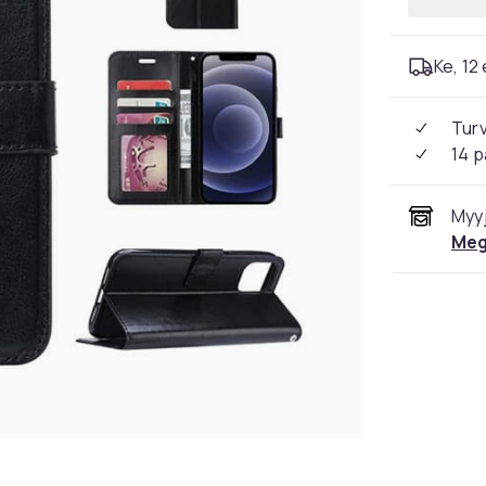
Ke, 12 
Tur
14 p
Myyj
Meg