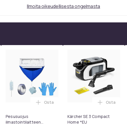
Ilmoita oikeudellisesta ongelmasta
Osta
Osta
, QC15, QC 2 AE 2, AE 2i, AE 2w, SoundTrue, SoundLink Black ost
eiskaukosäädin Samsung Smart TV:lle ostoskoriin
Lisää Pesusuojus ilmastointilaitteen pu
Lisää Kär
Pesusuojus
Kärcher SE 3 Compact
ilmastointilaitteen
Home *EU