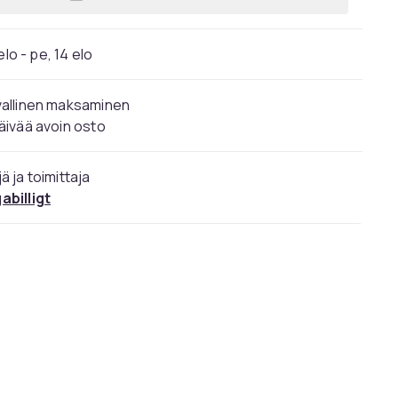
Lisää Lompakkokotelo iPhone 14 mu
elo - pe, 14 elo
vallinen maksaminen
äivää avoin osto
ä ja toimittaja
abilligt