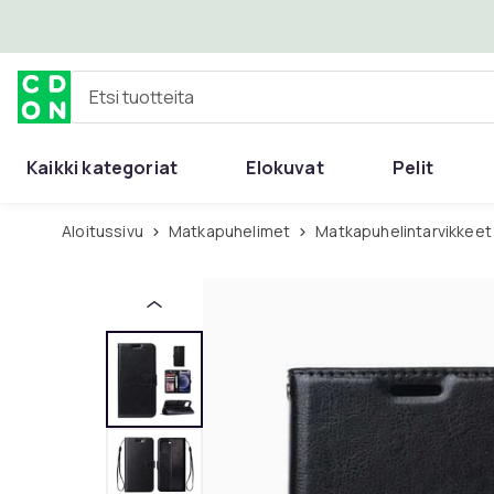
Ohita ja siirry pääsisältöön
Etsi tuotteita
Kaikki kategoriat
Elokuvat
Pelit
Aloitussivu
Matkapuhelimet
Matkapuhelintarvikkeet