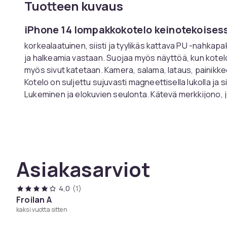
Tuotteen kuvaus
iPhone 14 lompakkokotelo keinotekoises
korkealaatuinen, siisti ja tyylikäs kattava PU -nahkapa
ja halkeamia vastaan. Suojaa myös näyttöä, kun kotel
myös sivut katetaan. Kamera, salama, lataus, painikkeet
Kotelo on suljettu sujuvasti magneettisella lukolla ja 
Lukeminen ja elokuvien seulonta. Kätevä merkkijono, j
ranteen ympärillä. : Musta nahka
Materiaali: PU -nahka (keinotekoinen nahka) ja TPU
Soveltuu: iPhone 14
Puhelin ei sisälly.
Asiakasarviot
Tuotenro
Tuoteturvallisuustiedot
4,0
(1)
Froilan A
kaksi vuotta sitten