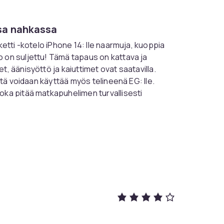
sa nahkassa
ketti -kotelo iPhone 14: lle naarmuja, kuoppia
o on suljettu! Tämä tapaus on kattava ja
, äänisyöttö ja kaiuttimet ovat saatavilla.
sitä voidaan käyttää myös telineenä EG: lle.
oka pitää matkapuhelimen turvallisesti
10a47000-7980-4564-9099-c0275fe19012