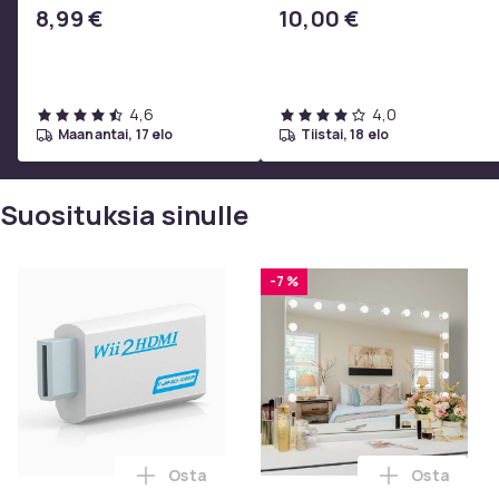
2i, AE 2w, SoundTrue,
8,99 €
10,00 €
SoundLink Black
4,6
4,0
maanantai, 17 elo
tiistai, 18 elo
Suosituksia sinulle
-7 %
Osta
Osta
Lisää Wii HDMI-adapteri, 1080p Full-HD N
Lisää FENC