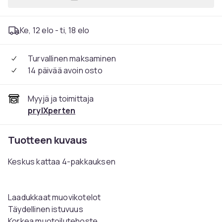
Lisää MB38 - 60 MM 4-pack 
Ke, 12 elo - ti, 18 elo
Turvallinen maksaminen
14 päivää avoin osto
Myyjä ja toimittaja
prylXperten
Tuotteen kuvaus
Keskus kattaa 4-pakkauksen
Laadukkaat muovikotelot
Täydellinen istuvuus
Korkea muotoilutehoste