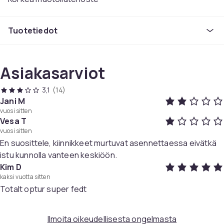
tiedot:
Tuotetiedot
Halkaisija: 61
mm ulkomitta 61,5 mm sisämitta
Pakkaus: 4-pakkaus
Väri: Kuvana
Asiakasarviot
Väri
3,1
(14)
silver
Jani M
Koko
vuosi sitten
One-size
Vesa T
Paino, gramma
vuosi sitten
En suosittele, kiinnikkeet murtuvat asennettaessa eivätkä
54
istu kunnolla vanteen keskiöön.
Tuotenro
Kim D
c0695b20-057c-429a-bbb3-e09db9e13d8b
kaksi vuotta sitten
Totalt optur super fedt
Tuoteturvallisuustiedot
Ilmoita oikeudellisesta ongelmasta