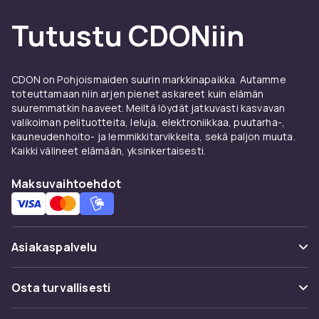
Tutustu CDONiin
CDON on Pohjoismaiden suurin markkinapaikka. Autamme
toteuttamaan niin arjen pienet askareet kuin elämän
suuremmatkin haaveet. Meiltä löydät jatkuvasti kasvavan
valikoiman pelituotteita, leluja, elektroniikkaa, puutarha-,
kauneudenhoito- ja lemmikkitarvikkeita, sekä paljon muuta.
Kaikki välineet elämään, yksinkertaisesti.
Maksuvaihtoehdot
Asiakaspalvelu
Usein kysyttyä (UKK)
Osta turvallisesti
Seuraa pakettia