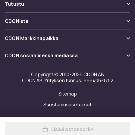
Maksuvaihtoehdot
Tutustu
Peruuta & palauta tästä
Toimitus
Kategoriat
Ota yhteyttä
CDONista
Käyttöehdot
Tuotemerkit
Tietoa meistä
Takaisinvedot
CDON Markkinapaikka
Oppaat
Asiakasarvionnit
Merchant Help Center
CDON sosiaalisessa mediassa
Työskentele kanssamme
Investor relations
Copyright © 2010-2026 CDON AB
CDON AB, Yrityksen tunnus: 556406-1702
Saavutettavuusseloste
Sitemap
Avoimuusraportti
Suostumusasetukset
Lisää ostoskoriin
Lisää MB38 - 60 MM 4-pack 