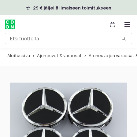
Ohita ja siirry pääsisältöön
29 € jäljellä ilmaiseen toimitukseen
Etsi tuotteita
Aloitussivu
Ajoneuvot & varaosat
Ajoneuvojen varaosat 