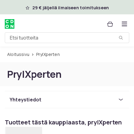
Ohita ja siirry pääsisältöön
29 € jäljellä ilmaiseen toimitukseen
Etsi tuotteita
Aloitussivu
prylXperten
PrylXperten
Yhteystiedot
Tuotteet tästä kauppiaasta, prylXperten