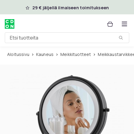
Ohita ja siirry pääsisältöön
29 € jäljellä ilmaiseen toimitukseen
Etsi tuotteita
Aloitussivu
Kauneus
Meikkituotteet
Meikkaustarvikke