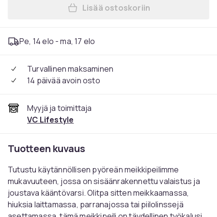
Lisää ostoskoriin
Lisää Meikkipeili valolla - m
Pe, 14 elo - ma, 17 elo
Turvallinen maksaminen
14 päivää avoin osto
Myyjä ja toimittaja
VC Lifestyle
Tuotteen kuvaus
Tutustu käytännöllisen pyöreän meikkipeilimme
mukavuuteen, jossa on sisäänrakennettu valaistus ja
joustava kääntövarsi. Olitpa sitten meikkaamassa,
hiuksia laittamassa, parranajossa tai piilolinssejä
asettamassa, tämä meikkipeili on täydellinen työkalusi.