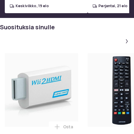
Tekniset tiedot:
keskiviikko, 19 elo
perjantai, 21 elo
Halkaisija: 20 cm
Suosituksia sinulle
Pidemmän varren pituus: 22 cm
Lyhyemmän varren pituus: 11,5 cm
Säädettävä etäisyys seinästä: 3 cm - 23 cm - 33 cm
Seinäkiinnikkeen halkaisija: 12 cm
Kiinnitysreikien välinen etäisyys: 8,7 cm
Paristovirta: 4 x LR03 AAA 1,5V (ei sisälly)
Lumen: 506
Osta
Lisää Wii HDMI-adapteri, 1080p F