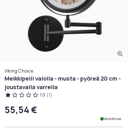
Viking Choice
Meikkipeili valolla - musta - pyöreä 20 cm -
joustavalla varrella
1,0
(1)
55,54 €
Varastossa