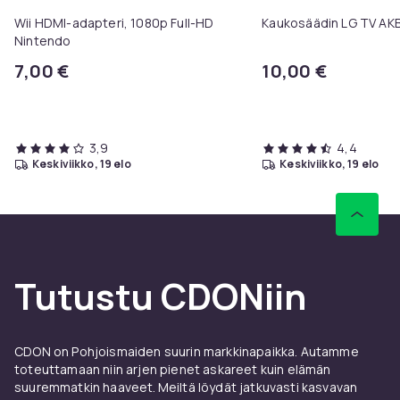
Wii HDMI-adapteri, 1080p Full-HD
Kaukosäädin LG TV A
Väri
Nintendo
Black
7,00 €
10,00 €
Materiaali
Steel
Koko, senttimetriä
3,9
4,4
20
keskiviikko, 19 elo
keskiviikko, 19 elo
Tuotenro
8e787194-f3bd-4df1-a0d3-d592c214d6a4
Tuoteturvallisuustiedot
Tutustu CDONiin
CDON on Pohjoismaiden suurin markkinapaikka. Autamme
toteuttamaan niin arjen pienet askareet kuin elämän
suuremmatkin haaveet. Meiltä löydät jatkuvasti kasvavan