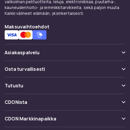
valikoiman pelituotteita, leluja, elektroniikkaa, puutarha-,
kauneudenhoito- ja lemmikkitarvikkeita, sekä paljon muuta.
Kaikki välineet elämään, yksinkertaisesti.
Maksuvaihtoehdot
Asiakaspalvelu
Usein kysyttyä (UKK)
Osta turvallisesti
Seuraa pakettia
Maksuvaihtoehdot
Tutustu
Peruuta & palauta tästä
Toimitus
Kategoriat
Ota yhteyttä
CDONista
Käyttöehdot
Tuotemerkit
Tietoa meistä
Takaisinvedot
CDON Markkinapaikka
Oppaat
Asiakasarvionnit