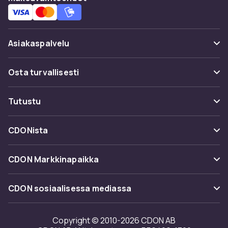
Asiakaspalvelu
Usein kysyttyä (UKK)
Osta turvallisesti
Seuraa pakettia
Maksuvaihtoehdot
Tutustu
Peruuta & palauta tästä
Toimitus
Kategoriat
Ota yhteyttä
CDONista
Käyttöehdot
Tuotemerkit
Tietoa meistä
Takaisinvedot
CDON Markkinapaikka
Oppaat
Asiakasarvionnit
Merchant Help Center
CDON sosiaalisessa mediassa
Työskentele kanssamme
Investor relations
Copyright © 2010-2026 CDON AB