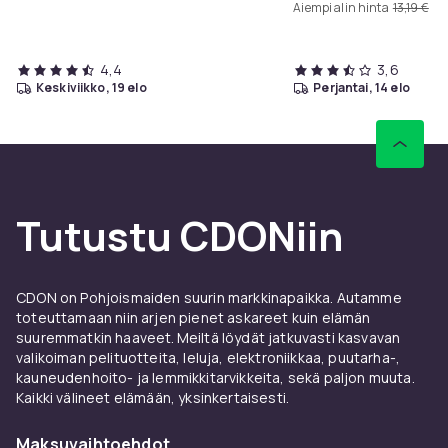
Aiempi alin hinta
13,19 €
4,4
3,6
keskiviikko, 19 elo
perjantai, 14 elo
Tutustu CDONiin
CDON on Pohjoismaiden suurin markkinapaikka. Autamme
toteuttamaan niin arjen pienet askareet kuin elämän
suuremmatkin haaveet. Meiltä löydät jatkuvasti kasvavan
valikoiman pelituotteita, leluja, elektroniikkaa, puutarha-,
kauneudenhoito- ja lemmikkitarvikkeita, sekä paljon muuta.
Kaikki välineet elämään, yksinkertaisesti.
Maksuvaihtoehdot