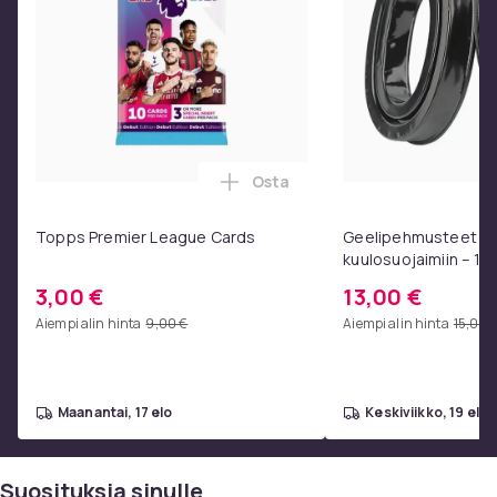
Osta
Lisää Topps Premier League Ca
Topps Premier League Cards
Geelipehmusteet 3M
kuulosuojaimiin – 1 p
3,00 €
13,00 €
Aiempi alin hinta
9,00 €
Aiempi alin hinta
15,00 
maanantai, 17 elo
keskiviikko, 19 elo
Suosituksia sinulle