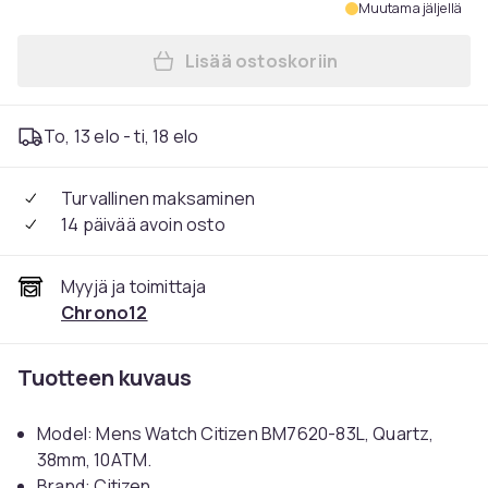
Muutama jäljellä
Lisää ostoskoriin
Lisää Mens Watch Citizen 
To, 13 elo - ti, 18 elo
Turvallinen maksaminen
14 päivää avoin osto
Myyjä ja toimittaja
Chrono12
Tuotteen kuvaus
Model: Mens Watch Citizen BM7620-83L, Quartz,
38mm, 10ATM.
Brand: Citizen.