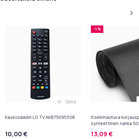
-1 %
Osta
Lisää Kaukosäädin LG TV AKB750
Kaukosäädin LG TV AKB75095308
Itseliimautuva korjaus
synteettinen nahka 50
10,00 €
13,09 €