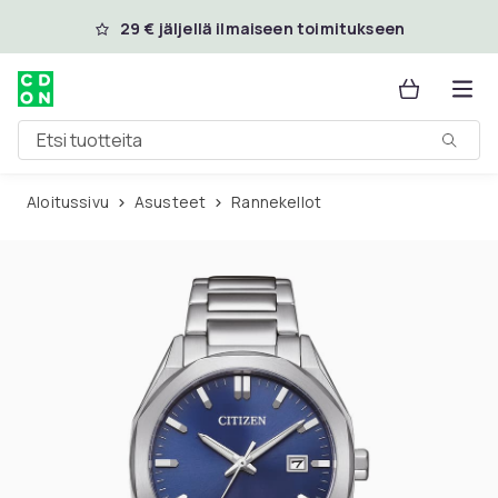
Ohita ja siirry pääsisältöön
29 € jäljellä ilmaiseen toimitukseen
Etsi tuotteita
Aloitussivu
Asusteet
Rannekellot