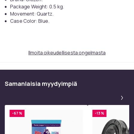
Package Weight: 0.5 kg.
Movement: Quartz.
Case Color: Blue.
Watchband Color: Silver.
Watchband Material: Steel.
Case width: 38 mm.
Ilmoita oikeudellisesta ongelmasta
Tuotenro
e4256c60-c3a4-400c-a449-6c8ab0afeae9
Tuoteturvallisuustiedot
Samanlaisia ​​myydyimpiä
Pa
-67 %
-13 %