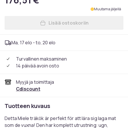
176,51 €
Muutama jäljellä
Lisää ostoskoriin
Lisää Miele Family Träkök me
Ma, 17 elo - to, 20 elo
Turvallinen maksaminen
14 päivää avoin osto
Myyjä ja toimittaja
Cdiscount
Tuotteen kuvaus
Detta Miele träkök är perfekt för att lära sig laga mat
som de vuxna! Den har komplett utrustning: ugn,