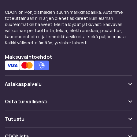
CDON on Pohjoismaiden suurin markkinapaikka. Autamme
toteuttamaan niin arjen pienet askareet kuin elämän
suuremmatkin haaveet. Meiltä löydät jatkuvasti kasvavan
valikoiman pelituotteita, leluja, elektroniikkaa, puutarha-,
kauneudenhoito- ja lemmikkitarvikkeita, sekä paljon muuta.
Kaikki välineet elämään, yksinkertaisesti.
Maksuvaihtoehdot
Asiakaspalvelu
Usein kysyttyä (UKK)
Osta turvallisesti
Seuraa pakettia
Maksuvaihtoehdot
Tutustu
Peruuta & palauta tästä
Toimitus
Kategoriat
Ota yhteyttä
CDONista