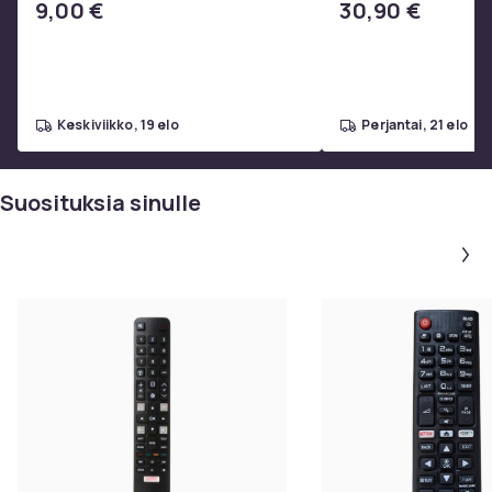
9,00 €
30,90 €
- Liima pinseteillä - 
strassit -
keskiviikko, 19 elo
perjantai, 21 elo
Suosituksia sinulle