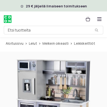
Ohita ja siirry pääsisältöön
29 € jäljellä ilmaiseen toimitukseen
Etsi tuotteita
Aloitussivu
Lelut
Melkein oikeasti
Leikkikeittiöt