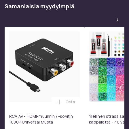
Samanlaisia ​​myydyimpiä
Pa
Osta
Lisää RCA AV - HDMI-muunnin / 
RCA AV - HDMI-muunnin / -sovitin
Ylellinen strassisarj
1080P Universal Musta
kappaletta - 40 väriä
laatikossa - DIY-str