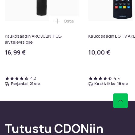
Osta
Lisää Kaukosäädin ARC802N TCL-ä
Kaukosäädin ARC802N TCL-
Kaukosäädin LG TV A
älytelevisiolle
16,99 €
10,00 €
4,3
4,4
perjantai, 21 elo
keskiviikko, 19 elo
Tutustu CDONiin