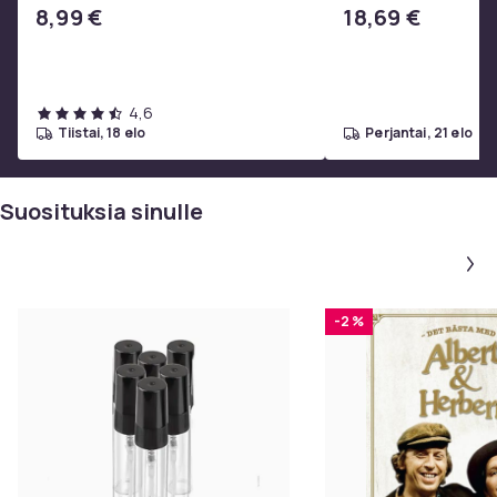
SoundTrue, SoundLink Black
ruostumattomasta 
8,99 €
18,69 €
valmistettu grilliver
4,6
tiistai, 18 elo
perjantai, 21 elo
Suosituksia sinulle
-2 %