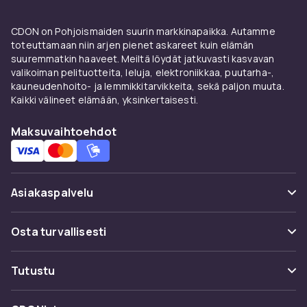
CDON on Pohjoismaiden suurin markkinapaikka. Autamme
toteuttamaan niin arjen pienet askareet kuin elämän
suuremmatkin haaveet. Meiltä löydät jatkuvasti kasvavan
valikoiman pelituotteita, leluja, elektroniikkaa, puutarha-,
kauneudenhoito- ja lemmikkitarvikkeita, sekä paljon muuta.
Kaikki välineet elämään, yksinkertaisesti.
Maksuvaihtoehdot
Asiakaspalvelu
Usein kysyttyä (UKK)
Osta turvallisesti
Seuraa pakettia
Maksuvaihtoehdot
Tutustu
Peruuta & palauta tästä
Toimitus
Kategoriat