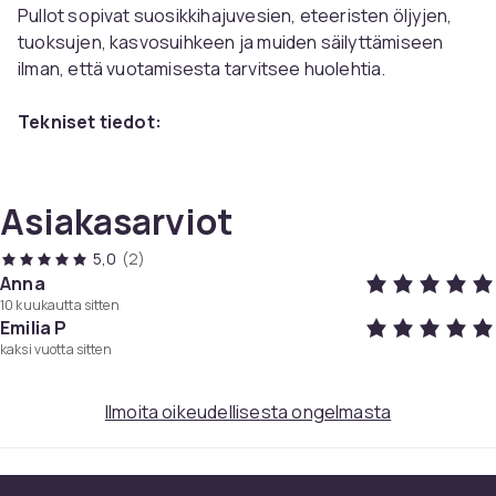
Pullot sopivat suosikkihajuvesien, eteeristen öljyjen,
tuoksujen, kasvosuihkeen ja muiden säilyttämiseen
ilman, että vuotamisesta tarvitsee huolehtia.
Tekniset tiedot:
Koko: 8 x 1,4 cm
Materiaali: lasipullo / muovisuutin
Tilavuus: 5 ml
Asiakasarviot
Paketti sisältää:
5,0
(2)
5 x suihkepullo
Anna
10 kuukautta sitten
Väri
Emilia P
kaksi vuotta sitten
Black
Paino, gramma
49
Ilmoita oikeudellisesta ongelmasta
Tuotenro
b15e9f7b-b7b3-46c4-99cb-3f7bae4cbbb1