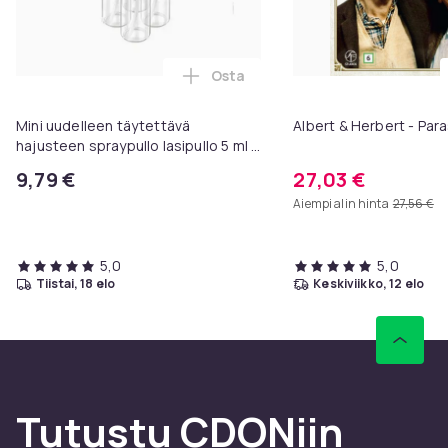
Osta
Lisää Mini uudelleen täytettävä h
Mini uudelleen täytettävä
Albert & Herbert - Para
hajusteen spraypullo lasipullo 5 ml 5
kpl Black
9,79 €
27,03 €
Aiempi alin hinta
27,56 €
5,0
5,0
tiistai, 18 elo
keskiviikko, 12 elo
Tutustu CDONiin