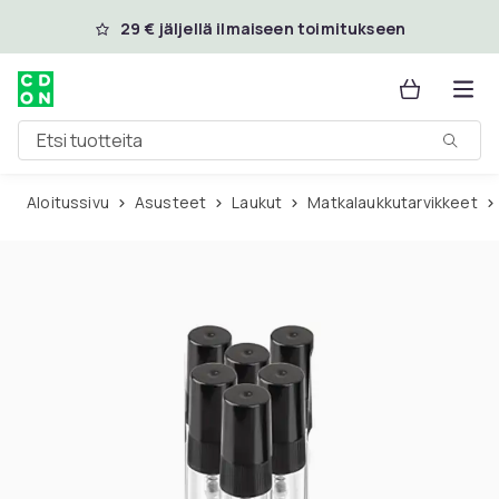
Ohita ja siirry pääsisältöön
29 € jäljellä ilmaiseen toimitukseen
Etsi tuotteita
Aloitussivu
Asusteet
Laukut
Matkalaukkutarvikkeet