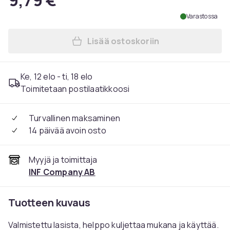
9,79 €
Varastossa
Lisää ostoskoriin
Lisää Mini uudelleen täytett
Ke, 12 elo - ti, 18 elo
Toimitetaan postilaatikkoosi
Turvallinen maksaminen
14 päivää avoin osto
Myyjä ja toimittaja
INF Company AB
Tuotteen kuvaus
Valmistettu lasista, helppo kuljettaa mukana ja käyttää.