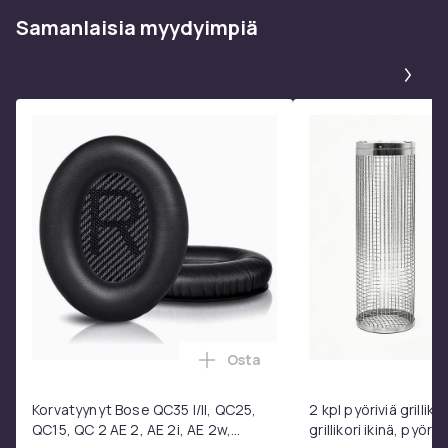
Tuoteturvallisuustiedot
Samanlaisia ​​myydyimpiä
Pa
Osta
Lisää Korvatyynyt Bose QC35 I/
Korvatyynyt Bose QC35 I/II, QC25,
2 kpl pyöriviä grilliko
QC15, QC 2 AE 2, AE 2i, AE 2w,
grillikori ikinä, pyöre