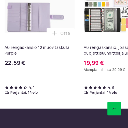
Osta
Lisää A6 rengaskansio 12 muovita
A6 rengaskansio 12 muovitaskulla
A6 rengaskansio, joss
Purple
budjettisuunnittelija B
22,59 €
19,99 €
Aiempi alin hinta
20,99 €
4,4
4,8
perjantai, 14 elo
perjantai, 14 elo