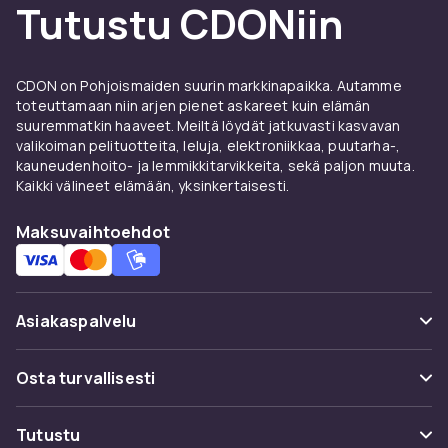
Tutustu CDONiin
CDON on Pohjoismaiden suurin markkinapaikka. Autamme
toteuttamaan niin arjen pienet askareet kuin elämän
suuremmatkin haaveet. Meiltä löydät jatkuvasti kasvavan
valikoiman pelituotteita, leluja, elektroniikkaa, puutarha-,
kauneudenhoito- ja lemmikkitarvikkeita, sekä paljon muuta.
Kaikki välineet elämään, yksinkertaisesti.
Maksuvaihtoehdot
Asiakaspalvelu
Usein kysyttyä (UKK)
Osta turvallisesti
Seuraa pakettia
Maksuvaihtoehdot
Tutustu