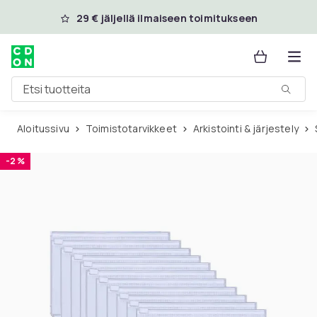
Ohita ja siirry pääsisältöön
29 € jäljellä ilmaiseen toimitukseen
Etsi tuotteita
Aloitussivu
Toimistotarvikkeet
Arkistointi & järjestely
-2 %