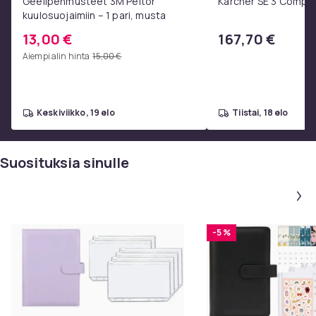
Geelipehmusteet 3M Peltor
Kärcher SE 3 Compa
kuulosuojaimiin – 1 pari, musta
13,00 €
167,70 €
Aiempi alin hinta
15,00 €
keskiviikko, 19 elo
tiistai, 18 elo
Suosituksia sinulle
-5 %