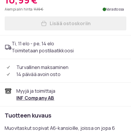
10,99 €
Aiempi alin hinta
11,19 €
Varastossa
Lisää ostoskoriin
Lisää Muoviset taskut A6-ka
Ti, 11 elo - pe, 14 elo
Toimitetaan postilaatikkoosi
Turvallinen maksaminen
14 päivää avoin osto
Myyjä ja toimittaja
INF Company AB
Tuotteen kuvaus
Muovitaskut sopivat A6-kansioille, joissa on jopa 6