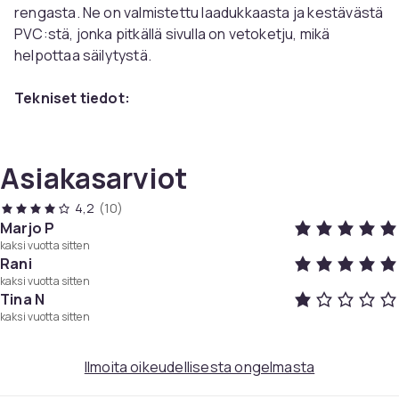
rengasta. Ne on valmistettu laadukkaasta ja kestävästä
PVC:stä, jonka pitkällä sivulla on vetoketju, mikä
helpottaa säilytystä.
Tekniset tiedot:
Väri: Läpinäkyvä
Mitat: 18x10,5 cm (sopii A6-kansioon)
Materiaali: PVC
Asiakasarviot
Paketti sisältää:
4,2
(10)
12 x muovitaskua
Marjo P
kaksi vuotta sitten
Väri
Rani
kaksi vuotta sitten
Transparent
Tina N
Paino, gramma
kaksi vuotta sitten
98
Tuotenro
Ilmoita oikeudellisesta ongelmasta
f24a8952-ef50-424b-b7eb-bde3f2c3395b