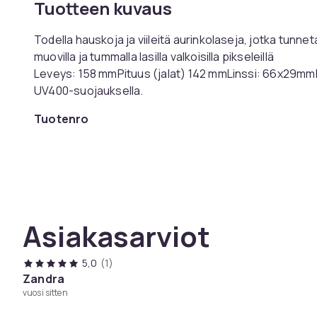
Tuotteen kuvaus
Todella hauskoja ja viileitä aurinkolaseja, jotka tunne
muovilla ja tummalla lasilla valkoisilla pikseleillä
Leveys: 158 mmPituus (jalat) 142 mmLinssi: 66x29mm
UV400-suojauksella.
Tuotenro
Tuoteturvallisuustiedot
Asiakasarviot
5,0
(1)
Zandra
vuosi sitten