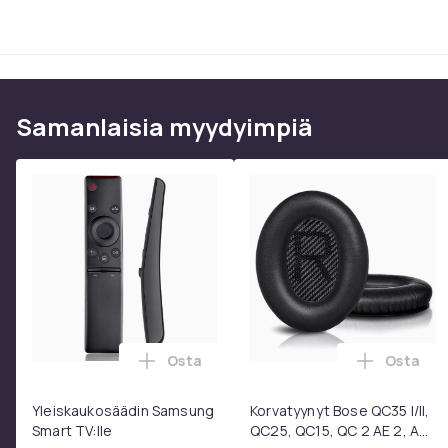
Samanlaisia ​​myydyimpiä
Osta
Osta
Lisää Yleiskaukosäädin Samsung Smart 
Lisää Ko
Yleiskaukosäädin Samsung
Korvatyynyt Bose QC35 I/II,
Smart TV:lle
QC25, QC15, QC 2 AE 2, AE