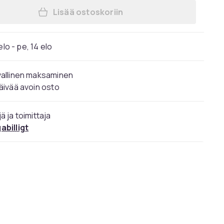
Lisää ostoskoriin
Lisää Musta roisto Life Glasses Mem
elo - pe, 14 elo
vallinen maksaminen
äivää avoin osto
ä ja toimittaja
abilligt