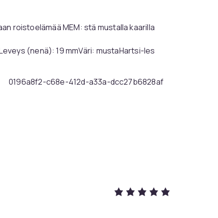
taan roistoelämää MEM: stä mustalla kaarilla
Leveys (nenä): 19 mmVäri: mustaHartsi-les
0196a8f2-c68e-412d-a33a-dcc27b6828af