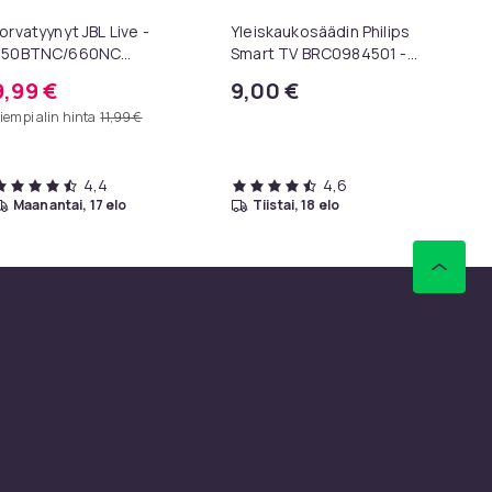
orvatyynyt JBL Live -
Yleiskaukosäädin Philips
Av
650BTNC/660NC
Smart TV BRC0984501 -
To
uulokkeisiin
televisioille
pai
9,99 €
9,00 €
8
kn
iempi alin hinta
11,99 €
Aie
4,4
4,6
maanantai, 17 elo
tiistai, 18 elo