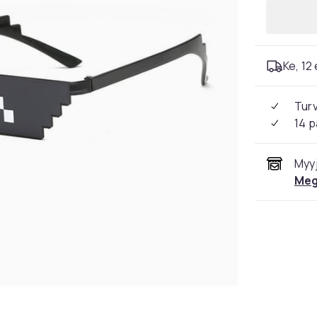
Ke, 12 
Tur
14 p
Myyj
Meg