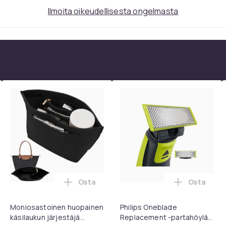
Ilmoita oikeudellisesta ongelmasta
Osta
Osta
TV:lle ostoskoriin
rvatyynyt Bose QC35 I/II, QC25, QC15, QC 2 AE 2, AE 2i, AE 2w,
Lisää Moniosastoinen huopainen käsilauk
Lisää Phil
Moniosastoinen huopainen
Philips Oneblade
käsilaukun järjestäjä
Replacement -partahöylän