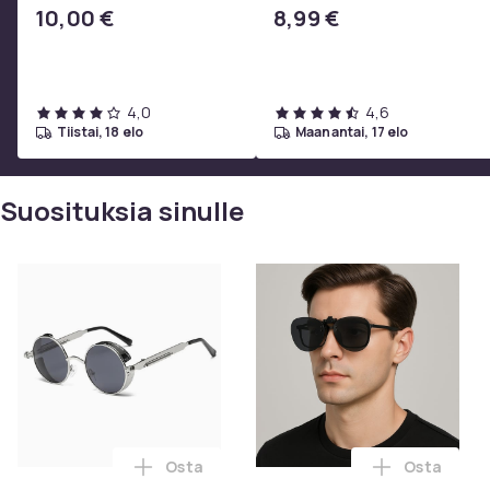
2i, AE 2w, SoundTrue,
10,00 €
8,99 €
SoundLink Black
4,0
4,6
tiistai, 18 elo
maanantai, 17 elo
Suosituksia sinulle
Osta
Osta
Lisää Steampunk Retro Aurinkolasit Sav
Lisää Clip-