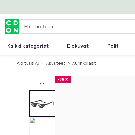
Ohita ja siirry pääsisältöön
Etsi tuotteita
Kaikki kategoriat
Elokuvat
Pelit
Aloitussivu
Asusteet
Aurinkolasit
-36 %