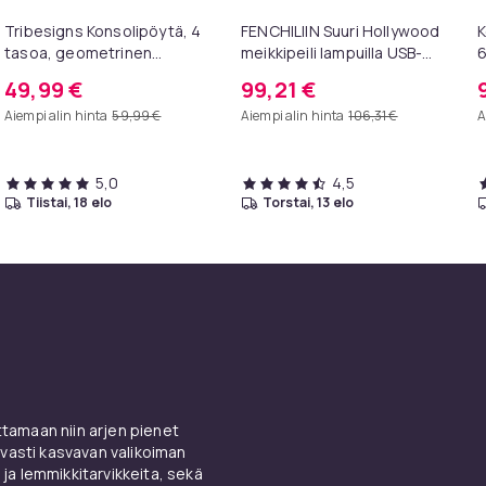
Tribesigns Konsolipöytä, 4
FENCHILIIN Suuri Hollywood
K
tasoa, geometrinen
meikkipeili lampuilla USB-
metallirunko, 100 x 30 x 81
pöytälevy seinäteline
K
49,99 €
99,21 €
cm, eteispöytä, sivupöytä,
valkoinen 80 x 58 cm
Aiempi alin hinta
59,99 €
Aiempi alin hinta
106,31 €
A
sohvapöytä
5,0
4,5
tiistai, 18 elo
torstai, 13 elo
amaan niin arjen pienet
vasti kasvavan valikoiman
 ja lemmikkitarvikkeita, sekä