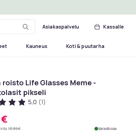
Asiakaspalvelu
Kassalle
eet
Kauneus
Koti & puutarha
 roisto Life Glasses Meme -
olasit pikseli
5,0
(1)
 €
hinta
13,99 €
Varastossa