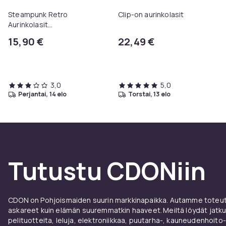
Steampunk Retro
Clip-on aurinkolasit
Aurinkolasit
Savuinen/Hopea
15,90 €
22,49 €
3,0
5,0
perjantai, 14 elo
torstai, 13 elo
Tutustu CDONiin
CDON on Pohjoismaiden suurin markkinapaikka. Autamme toteutt
askareet kuin elämän suuremmatkin haaveet. Meiltä löydät jatku
pelituotteita, leluja, elektroniikkaa, puutarha-, kauneudenhoito-