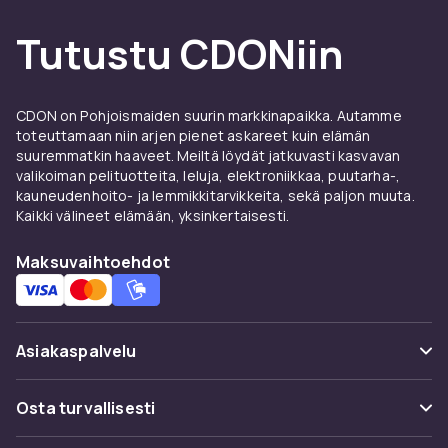
puuterilla
, jotta peiteväri pysyy koko päivän
asettumatta taitteisiin.
Tutustu CDONiin
Oikea sävy ja viimeistely
Testaa meikkivoidetta leukaliinjalla
CDON on Pohjoismaiden suurin markkinapaikka. Autamme
toteuttamaan niin arjen pienet askareet kuin elämän
luonnonvalossa täydellisen vastaavuuden
suuremmatkin haaveet. Meiltä löydät jatkuvasti kasvavan
löytämiseksi. Mattapinta sopii rasvaiselle
valikoiman pelituotteita, leluja, elektroniikkaa, puutarha-,
iholle, satiinipinta antaa luonnollisen ulkonäön
kauneudenhoito- ja lemmikkitarvikkeita, sekä paljon muuta.
ja dewy-pinta tuo hehkua kuivalle iholle.
Kaikki välineet elämään, yksinkertaisesti.
Täydennä pohja
poskipunalla ja
aurinkopuuterilla
lämpöä varten ja
Maksuvaihtoehdot
korostustuotteilla
hehkua varten. Tilaa
CDONilta ja nauti nopeasta toimituksesta.
Asiakaspalvelu
Usein kysyttyä (UKK)
Osta turvallisesti
Seuraa pakettia