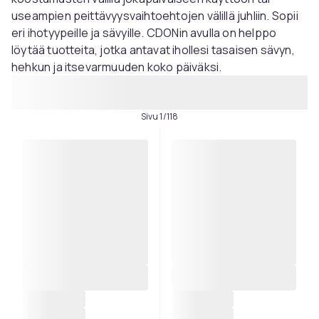
useampien peittävyysvaihtoehtojen välillä juhliin. Sopii
eri ihotyypeille ja sävyille. CDONin avulla on helppo
löytää tuotteita, jotka antavat ihollesi tasaisen sävyn,
hehkun ja itsevarmuuden koko päiväksi.
Sivu 1/118