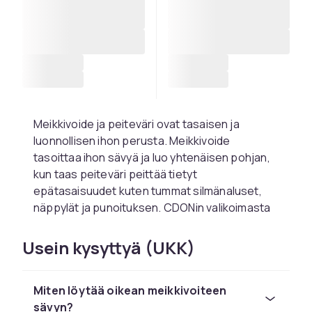
Meikkivoide ja peiteväri ovat tasaisen ja
luonnollisen ihon perusta. Meikkivoide
tasoittaa ihon sävyä ja luo yhtenäisen pohjan,
kun taas peiteväri peittää tietyt
epätasaisuudet kuten tummat silmänaluset,
näppylät ja punoituksen. CDONin valikoimasta
löydät laajan valikoiman meikkivoiteita ja
peitevärejä kaikissa sävyissä ja
Usein kysyttyä (UKK)
koostumuksissa.
Löydä oikea meikkivoide
Miten löytää oikean meikkivoiteen
ihotyypillesi
sävyn?