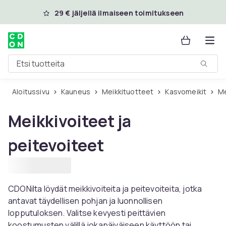
Ohita ja siirry pääsisältöön
29 € jäljellä ilmaiseen toimitukseen
Etsi tuotteita
Aloitussivu
Kauneus
Meikkituotteet
Kasvomeikit
Meikkivoiteet ja
peitevoiteet
CDONilta löydät meikkivoiteita ja peitevoiteita, jotka
antavat täydellisen pohjan ja luonnollisen
lopputuloksen. Valitse kevyesti peittävien
koostumusten välillä jokapäiväiseen käyttöön tai