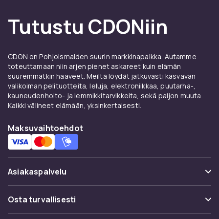
puuterilla
, jotta peiteväri pysyy koko päivän
asettumatta taitteisiin.
Tutustu CDONiin
Oikea sävy ja viimeistely
Testaa meikkivoidetta leukaliinjalla
CDON on Pohjoismaiden suurin markkinapaikka. Autamme
toteuttamaan niin arjen pienet askareet kuin elämän
luonnonvalossa täydellisen vastaavuuden
suuremmatkin haaveet. Meiltä löydät jatkuvasti kasvavan
löytämiseksi. Mattapinta sopii rasvaiselle
valikoiman pelituotteita, leluja, elektroniikkaa, puutarha-,
iholle, satiinipinta antaa luonnollisen ulkonäön
kauneudenhoito- ja lemmikkitarvikkeita, sekä paljon muuta.
ja dewy-pinta tuo hehkua kuivalle iholle.
Kaikki välineet elämään, yksinkertaisesti.
Täydennä pohja
poskipunalla ja
aurinkopuuterilla
lämpöä varten ja
Maksuvaihtoehdot
korostustuotteilla
hehkua varten. Tilaa
CDONilta ja nauti nopeasta toimituksesta.
Asiakaspalvelu
Usein kysyttyä (UKK)
Osta turvallisesti
Seuraa pakettia