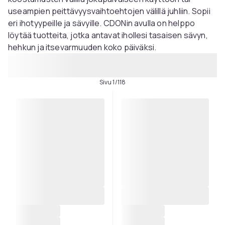
useampien peittävyysvaihtoehtojen välillä juhliin. Sopii
eri ihotyypeille ja sävyille. CDONin avulla on helppo
löytää tuotteita, jotka antavat ihollesi tasaisen sävyn,
hehkun ja itsevarmuuden koko päiväksi.
Sivu 1/118