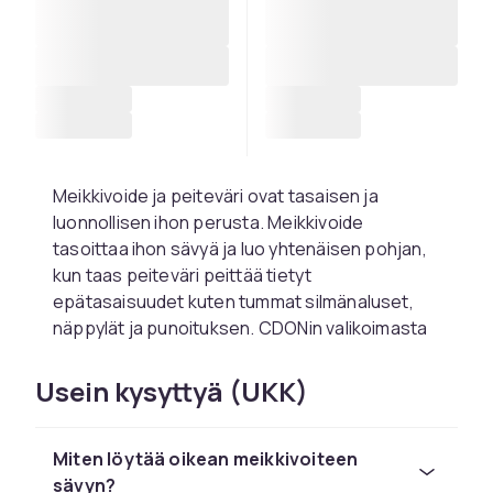
Meikkivoide ja peiteväri ovat tasaisen ja
luonnollisen ihon perusta. Meikkivoide
tasoittaa ihon sävyä ja luo yhtenäisen pohjan,
kun taas peiteväri peittää tietyt
epätasaisuudet kuten tummat silmänaluset,
näppylät ja punoituksen. CDONin valikoimasta
löydät laajan valikoiman meikkivoiteita ja
peitevärejä kaikissa sävyissä ja
Usein kysyttyä (UKK)
koostumuksissa.
Löydä oikea meikkivoide
Miten löytää oikean meikkivoiteen
ihotyypillesi
sävyn?