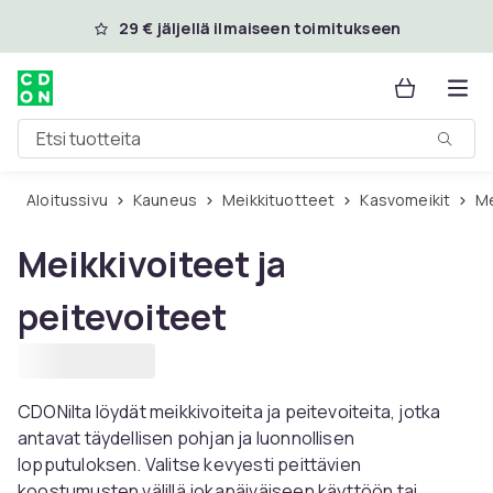
Ohita ja siirry pääsisältöön
29 € jäljellä ilmaiseen toimitukseen
Etsi tuotteita
Aloitussivu
Kauneus
Meikkituotteet
Kasvomeikit
Meikkivoiteet ja
peitevoiteet
CDONilta löydät meikkivoiteita ja peitevoiteita, jotka
antavat täydellisen pohjan ja luonnollisen
lopputuloksen. Valitse kevyesti peittävien
koostumusten välillä jokapäiväiseen käyttöön tai