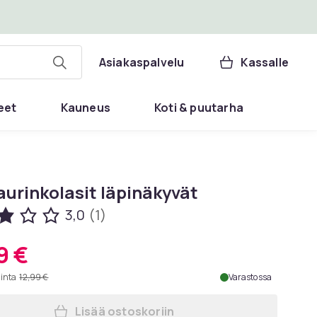
Asiakaspalvelu
Kassalle
eet
Kauneus
Koti & puutarha
aurinkolasit läpinäkyvät
3,0
(1)
9 €
hinta
12,99 €
Varastossa
Lisää ostoskoriin