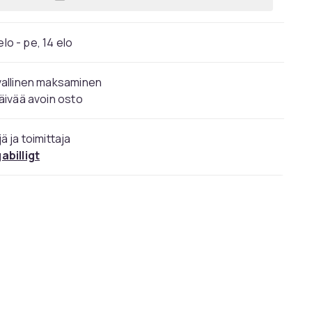
Lisää Neliö aurinkolasit läpinäkyvät
elo - pe, 14 elo
vallinen maksaminen
äivää avoin osto
ä ja toimittaja
abilligt