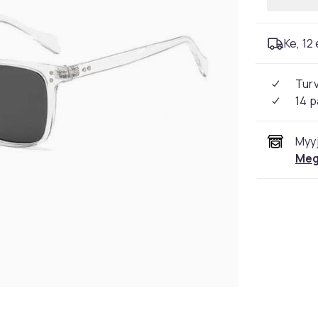
Ke, 12 
Tur
14 p
Myyj
Meg