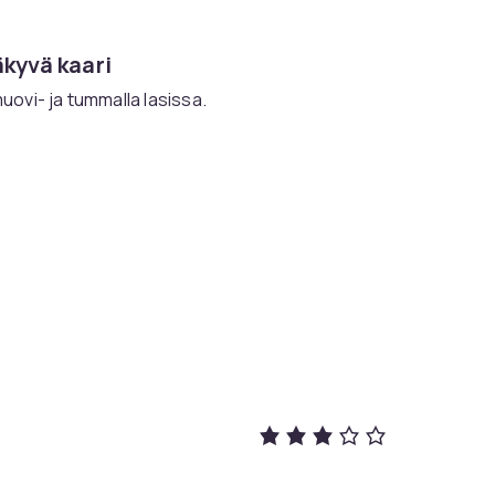
äkyvä kaari
muovi- ja tummalla lasissa.
959f05f2-353f-407c-88f7-9b8204b98d37