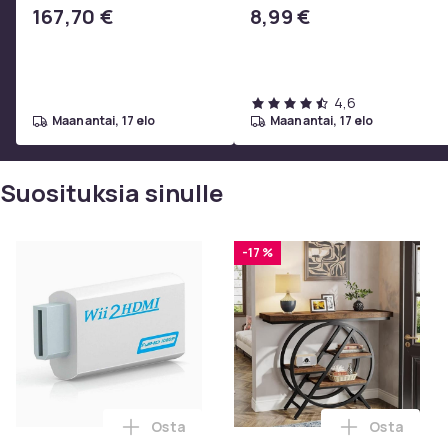
2i, AE 2w, SoundTrue,
167,70 €
8,99 €
SoundLink Black
4,6
maanantai, 17 elo
maanantai, 17 elo
Suosituksia sinulle
-17 %
Osta
Osta
Lisää Wii HDMI-adapteri, 1080p Full-HD N
Lisää Trib