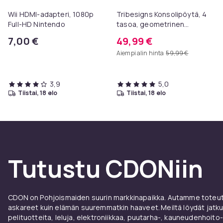
Wii HDMI-adapteri, 1080p
Tribesigns Konsolipöytä, 4
Full-HD Nintendo
tasoa, geometrinen
metallirunko, 100 x 30 x 81
7,00 €
49,99 €
cm, eteispöytä, sivupöytä,
Aiempi alin hinta
59,99 €
sohvapöytä
3,9
5,0
tiistai, 18 elo
tiistai, 18 elo
Tutustu CDONiin
CDON on Pohjoismaiden suurin markkinapaikka. Autamme toteutt
askareet kuin elämän suuremmatkin haaveet. Meiltä löydät jatku
pelituotteita, leluja, elektroniikkaa, puutarha-, kauneudenhoito-