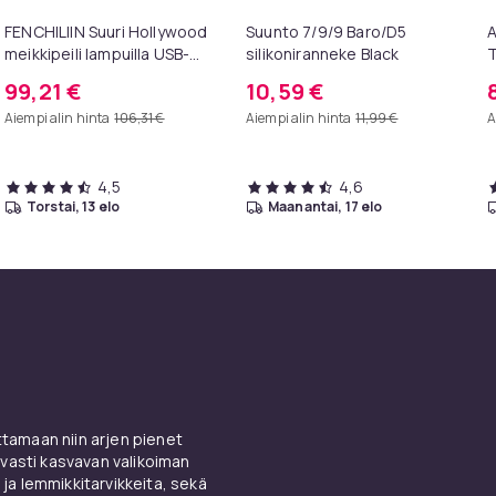
FENCHILIIN Suuri Hollywood
Suunto 7/9/9 Baro/D5
A
meikkipeili lampuilla USB-
silikoniranneke Black
T
pöytälevy seinäteline
p
99,21 €
10,59 €
valkoinen 80 x 58 cm
k
Aiempi alin hinta
106,31 €
Aiempi alin hinta
11,99 €
A
4,5
4,6
torstai, 13 elo
maanantai, 17 elo
amaan niin arjen pienet
vasti kasvavan valikoiman
 ja lemmikkitarvikkeita, sekä