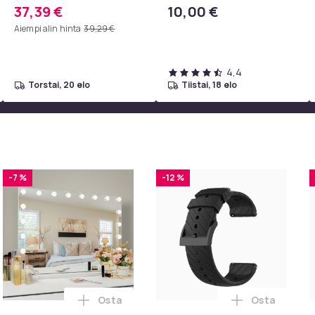
vetokahvalla ja
37,39 €
10,00 €
kannettavan tietokoneen
Aiempi alin hinta
39,29 €
osastolla, sininen
4,4
torstai, 20 elo
tiistai, 18 elo
-7 %
-12 %
Osta
Osta
intendo ostoskoriin
esigns Konsolipöytä, 4 tasoa, geometrinen metallirunko, 100 x 
Lisää FENCHILIIN Suuri Hollywood meikkipei
Lisää Suunto