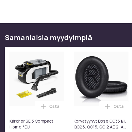
Samanlaisia ​​myydyimpiä
Osta
Osta
Lisää Kärcher SE 3 Compact Home *EU 
Lisää Ko
Kärcher SE 3 Compact
Korvatyynyt Bose QC35 I/II,
Home *EU
QC25, QC15, QC 2 AE 2, AE