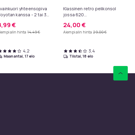
vainkuori yhteensopiva
Klassinen retro pelikonsoli,
SC
oyotan kanssa - 2 tai 3
jossa 620
10
ainiketta - (2-Pack) 2
sisäänrakennettua peliä ja
vi
8,99 €
24,00 €
9
nappar kit
AV-lähtö
sk
iempi alin hinta
14,49 €
Aiempi alin hinta
29,00 €
4,2
3,4
maanantai, 17 elo
tiistai, 18 elo