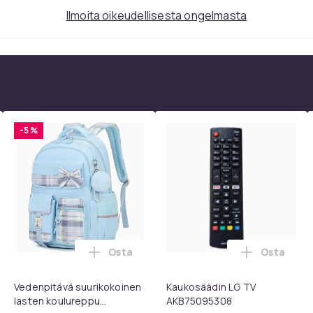
Ilmoita oikeudellisesta ongelmasta
-5 %
Osta
Osta
ostoskoriin
rvatyynyt Bose QC35 I/II, QC25, QC15, QC 2 AE 2, AE 2i, AE 2w,
Lisää Vedenpitävä suurikokoinen lasten 
Lisää Kau
Vedenpitävä suurikokoinen
Kaukosäädin LG TV
lasten koulureppu
AKB75095308