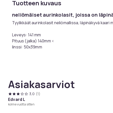
Tuotteen kuvaus
neliömäiset aurinkolasit, joissa on läpin
Tyylikkäät aurinkolasit neliömallissa, läpinäkyvä kaari 
Leveys: 141 mm
Pituus (jalka) 140mm <
linssi: 50x39mm
leveys (nenä): 20 mm
väri: läpinäkyvä
hartsilinssi UV400-suojauksella.
/p>
Asiakasarviot
Tuotenro
3,0
(1)
Tuoteturvallisuustiedot
Edvard L
kolme vuotta sitten