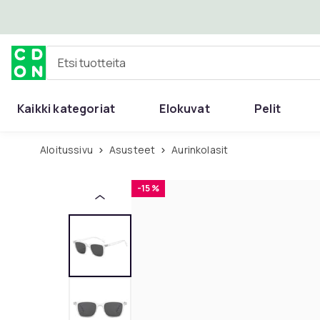
Ohita ja siirry pääsisältöön
Etsi tuotteita
Kaikki kategoriat
Elokuvat
Pelit
Aloitussivu
Asusteet
Aurinkolasit
-15 %