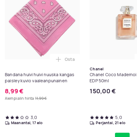
Osta
Lisää Bandana huivi huivi nuusk
Chanel
Bandana huivi huivi nuuska kangas
Chanel Coco Mademois
paisley kuvio vaaleanpunainen
EDP 50ml
8,99 €
150,00 €
Aiempi alin hinta
11,99 €
3,0
5,0
maanantai, 17 elo
perjantai, 21 elo