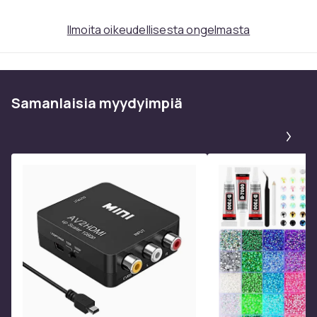
Ilmoita oikeudellisesta ongelmasta
Samanlaisia ​​myydyimpiä
Pa