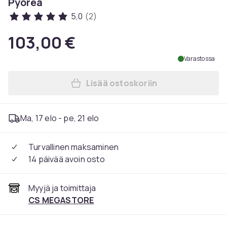
Pyöreä
5,0
(2)
103,00 €
Varastossa
Lisää ostoskoriin
Lisää Oral-B iO Series 2, A
Ma, 17 elo - pe, 21 elo
Turvallinen maksaminen
14 päivää avoin osto
Myyjä ja toimittaja
CS MEGASTORE