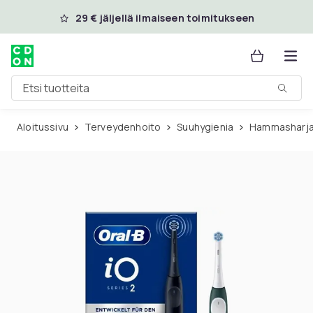
Ohita ja siirry pääsisältöön
29 € jäljellä ilmaiseen toimitukseen
Etsi tuotteita
Aloitussivu
Terveydenhoito
Suuhygienia
Hammasharj