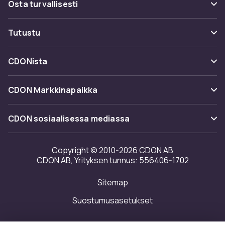
Osta turvallisesti
Seuraa pakettia
Maksuvaihtoehdot
Tutustu
Peruuta & palauta tästä
Toimitus
Kategoriat
Ota yhteyttä
CDONista
Käyttöehdot
Tuotemerkit
Tietoa meistä
Takaisinvedot
CDON Markkinapaikka
Oppaat
Asiakasarvionnit
Merchant Help Center
CDON sosiaalisessa mediassa
Työskentele kanssamme
Investor relations
Copyright © 2010-2026 CDON AB
CDON AB, Yrityksen tunnus: 556406-1702
Saavutettavuusseloste
Sitemap
Avoimuusraportti
Suostumusasetukset