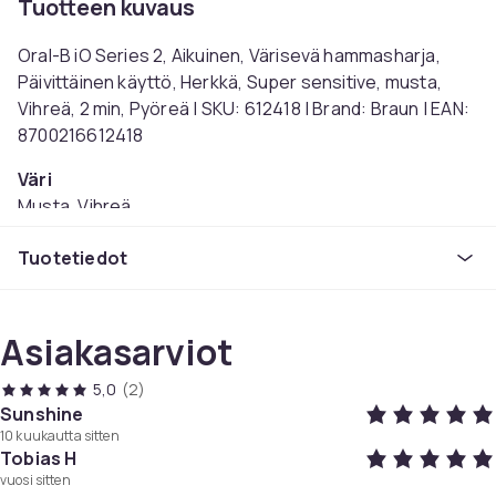
Tuotteen kuvaus
Oral-B iO Series 2, Aikuinen, Värisevä hammasharja,
Päivittäinen käyttö, Herkkä, Super sensitive, musta,
Vihreä, 2 min, Pyöreä | SKU: 612418 | Brand: Braun | EAN:
8700216612418
Väri
Musta, Vihreä
Tuotenro
Tuotetiedot
b01a2a9a-6d81-5c2b-9250-74602de0a4d1
Tuoteturvallisuustiedot
Asiakasarviot
5,0
(2)
Sunshine
10 kuukautta sitten
Tobias H
vuosi sitten