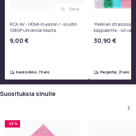
Osta
Lisää RCA AV - HDMI-muunnin / 
RCA AV - HDMI-muunnin / -sovitin
Ylellinen strassisarj
1080P Universal Musta
kappaletta - 40 väriä
laatikossa - DIY-str
9,00 €
30,90 €
- Liima pinseteillä - 
strassit -
keskiviikko, 19 elo
perjantai, 21 elo
Suosituksia sinulle
-25 %