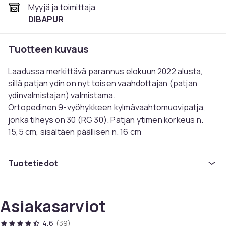
Myyjä ja toimittaja
DIBAPUR
Tuotteen kuvaus
Laadussa merkittävä parannus elokuun 2022 alusta,
sillä patjan ydin on nyt toisen vaahdottajan (patjan
ydinvalmistajan) valmistama.
Ortopedinen 9-vyöhykkeen kylmävaahtomuovipatja,
jonka tiheys on 30 (RG 30). Patjan ytimen korkeus n.
15,5 cm, sisältäen päällisen n. 16 cm
Testattu haitallisten aineiden varalta Öko-Tex Standard
Tuotetiedot
100, nro: 0110048 mukaan
Laadukas kaksinkertainen kangaspäällinen 100 %
polyesteriä, ilmastoa säätelevä ja tikattu. Päällinen
Asiakasarviot
helposti irrotettava 4-puoleisella vetoketjulla ja
pestävä 60 °C:ssa. Patjan ytimen väri ja tikkauksen
4,6
(39)