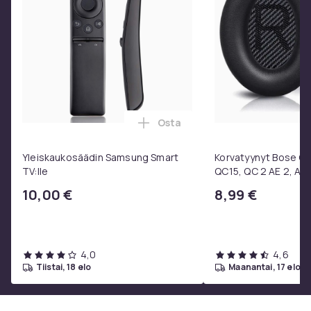
Osta
Lisää Yleiskaukosäädin Samsun
Yleiskaukosäädin Samsung Smart
Korvatyynyt Bose QC3
TV:lle
QC15, QC 2 AE 2, AE 
SoundTrue, SoundLin
10,00 €
8,99 €
4,0
4,6
tiistai, 18 elo
maanantai, 17 elo