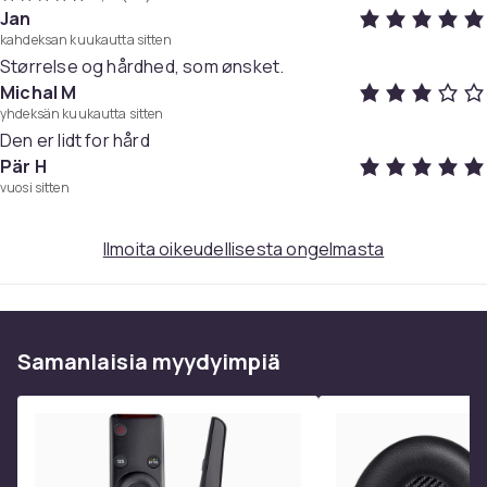
muotoilu voivat vaihdella.
Jan
kahdeksan kuukautta sitten
Valmistettu ympäristöystävällisesti ja sopii myös
Størrelse og hårdhed, som ønsket.
allergikoille
Michal M
yhdeksän kuukautta sitten
° Pura imuroidut patjat 14 päivän sisällä! ° Päällinen ei
Den er lidt for hård
sovellu kuivausrummuksi! ° Tyhjiösuljettu ja valssattu
Pär H
vuosi sitten
Koko
70X200
Ilmoita oikeudellisesta ongelmasta
Tuotenro
8b34861b-f85a-4c90-9648-db7d40ca3123
Tuoteturvallisuustiedot
Samanlaisia ​​myydyimpiä