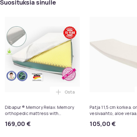
Suosituksia sinulle
Osta
Lisää Dibapur ® Memory Relax: Me
Dibapur ® Memory Relax: Memory
Patja 11,5 cm korkea. 
orthopedic mattress with
vesivaahto, aloe veraa
removable lining + cold foam (high
sängynpäällinen, lisäm
169,00 €
105,00 €
density), 17 cm high, lining in aloe
vera, easy-clean, shap