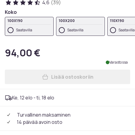
4,6
(39)
Koko
100X190
100X200
110X190
Saatavilla
Saatavilla
Saatavilla
94,00 €
Varastossa
Lisää ostoskoriin
Lisää Patja Q 9 vyöhykettä 
Ke, 12 elo - ti, 18 elo
Turvallinen maksaminen
14 päivää avoin osto