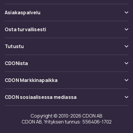
Asiakaspalvelu
Usein kysyttyä (UKK)
Osta turvallisesti
Seuraa pakettia
Maksuvaihtoehdot
Tutustu
Peruuta & palauta tästä
Toimitus
Kategoriat
Ota yhteyttä
CDONista
Käyttöehdot
Tuotemerkit
Tietoa meistä
Takaisinvedot
CDON Markkinapaikka
Oppaat
Asiakasarvionnit
Merchant Help Center
CDON sosiaalisessa mediassa
Työskentele kanssamme
Investor relations
Copyright © 2010-2026 CDON AB
CDON AB, Yrityksen tunnus: 556406-1702
Saavutettavuusseloste