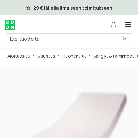
Ohita ja siirry pääsisältöön
29 € jäljellä ilmaiseen toimitukseen
Etsi tuotteita
Aloitussivu
Sisustus
Huonekalut
Sängyt & tarvikkeet