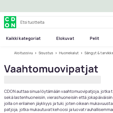
Ohita ja siirry pääsisältöön
Etsi tuotteita
Kaikki kategoriat
Elokuvat
Pelit
Aloitussivu
Sisustus
Huonekalut
Sängyt & tarvikk
Vaahtomuovipatjat
CDON auttaa sinua löytämään vaahtomuovipatjoja, jotka 
sekä lastenhuoneisiin, vierashuoneisiin että jokapäiväisiin 
joilla on erilainen jäykkyys ja tuki, joten oikean mukavuust
patjoja, jotka mukautuvat kehoosi ja luovat rauhallisemman