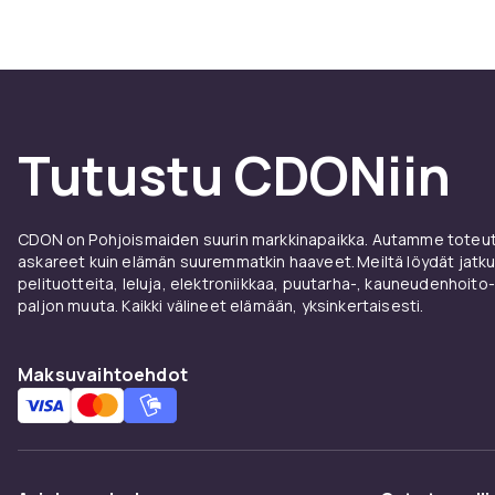
Haluatko ver
Sopiik
Vaahtomuovipat
nivel- tai sel
Tutustu CDONiin
vaahtomuovipa
teknologialla
CDON on Pohjoismaiden suurin markkinapaikka. Autamme toteutt
askareet kuin elämän suuremmatkin haaveet. Meiltä löydät jatku
pelituotteita, leluja, elektroniikkaa, puutarha-, kauneudenhoito-
paljon muuta. Kaikki välineet elämään, yksinkertaisesti.
Maksuvaihtoehdot