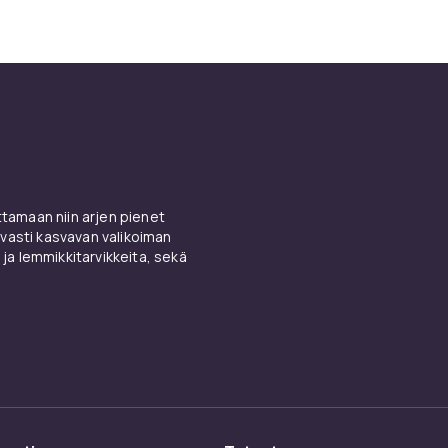
rata jousirunkoiseen? Katso
taskujouspatjat
suoraa vertailua
o vaahtomuovipatja sinulle?
ja sopii erityisesti kylkiunijoille jotka tarvitsevat paineenha
käongelmaisille, sekä pareille jotka eivät halua häiritä toisiaa
tjat voivat olla lämpimämpiä nukkua – valitse viilentävällä
 varustettu malli jos nukut kuumana.
amaan niin arjen pienet
vasti kasvavan valikoiman
 ja lemmikkitarvikkeita, sekä