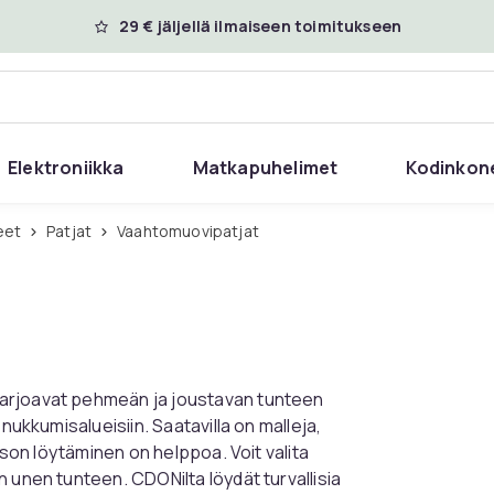
29 € jäljellä ilmaiseen toimitukseen
Elektroniikka
Matkapuhelimet
Kodinkon
eet
Patjat
Vaahtomuovipatjat
tarjoavat pehmeän ja joustavan tunteen
nukkumisalueisiin. Saatavilla on malleja,
ason löytäminen on helppoa. Voit valita
 unen tunteen. CDONilta löydät turvallisia