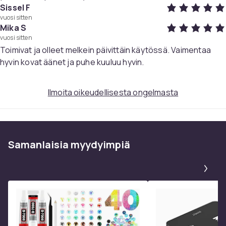
Sissel F
Tekniset tiedot:
vuosi sitten
Koko: 2,4x1,5x1,5 cm
Mika S
Materiaali: Silikoni
vuosi sitten
Huomautus: Hygieniasyistä tuotetta ei ole mahdollista
Toimivat ja olleet melkein päivittäin käytössä. Vaimentaa
palauttaa tai vaihtaa, jos pakkaus/sinetti on rikki.
hyvin kovat äänet ja puhe kuuluu hyvin.
Paketti sisältää:
Ilmoita oikeudellisesta ongelmasta
1 pari korvatulppia
1 säilytyslaatikko
Väri
Black
Samanlaisia ​​myydyimpiä
Paino, gramma
Pa
8
Tuotenro
b129859e-0ae0-5772-8f39-fbefdf1b305d
Tuoteturvallisuustiedot