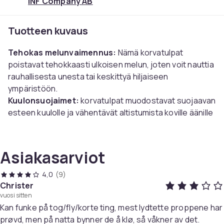
INF Company AB
Tuotteen kuvaus
Tehokas melunvaimennus:
Nämä korvatulpat
poistavat tehokkaasti ulkoisen melun, joten voit nauttia
rauhallisesta unesta tai keskittyä hiljaiseen
ympäristöön.
Kuulonsuojaimet:
korvatulpat muodostavat suojaavan
esteen kuulolle ja vähentävät altistumista koville äänille
ja häiritsevälle melulle.
Ei paineen tunnetta:
Suoja on valmistettu pehmeästä
silikonista ja tarjoaa mukavan istuvuuden aiheuttamatta
Asiakasarviot
painetta tai kipua jopa pitkäaikaisen käytön aikana.
Hygieeniset ja uudelleen käytettävät:
Nämä
4,0
(9)
silikonikorvatulpat ovat pestäviä ja niitä voidaan käyttää
Christer
vuosi sitten
yhä uudelleen ja uudelleen. Sarjan mukana tulee
Kan funke på tog/fly/korte ting, mest lydtette proppene har
käytännöllinen säilytyslaatikko.
prøvd, men på natta bynner de å klø, så våkner av det.