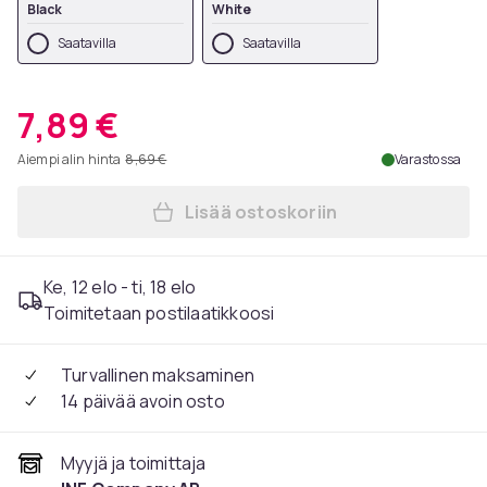
Black
White
Saatavilla
Saatavilla
7,89 €
Aiempi alin hinta
8,69 €
Varastossa
Lisää ostoskoriin
Lisää Pehmeät ääntä eristäv
Ke, 12 elo - ti, 18 elo
Toimitetaan postilaatikkoosi
Turvallinen maksaminen
14 päivää avoin osto
Myyjä ja toimittaja