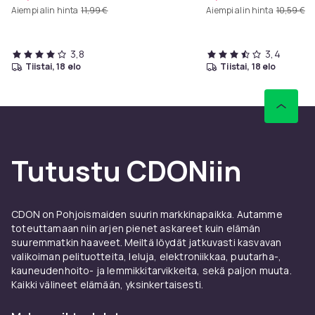
Aiempi alin hinta
11,99 €
Aiempi alin hinta
10,59 €
3,8
3,4
tiistai, 18 elo
tiistai, 18 elo
Tutustu CDONiin
CDON on Pohjoismaiden suurin markkinapaikka. Autamme
toteuttamaan niin arjen pienet askareet kuin elämän
suuremmatkin haaveet. Meiltä löydät jatkuvasti kasvavan
valikoiman pelituotteita, leluja, elektroniikkaa, puutarha-,
kauneudenhoito- ja lemmikkitarvikkeita, sekä paljon muuta.
Kaikki välineet elämään, yksinkertaisesti.