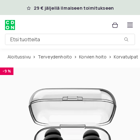
Ohita ja siirry pääsisältöön
29 € jäljellä ilmaiseen toimitukseen
Etsi tuotteita
Aloitussivu
Terveydenhoito
Korvien hoito
Korvatulpat
-9 %