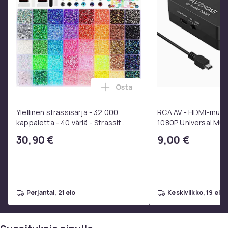
Osta
Lisää Ylellinen strassisarja - 3
Ylellinen strassisarja - 32 000
RCA AV - HDMI-muunni
kappaletta - 40 väriä - Strassit
1080P Universal Mus
laatikossa - DIY-strassit - koko 3mm
30,90 €
9,00 €
- Liima pinseteillä - liimattavat
strassit -
perjantai, 21 elo
keskiviikko, 19 elo