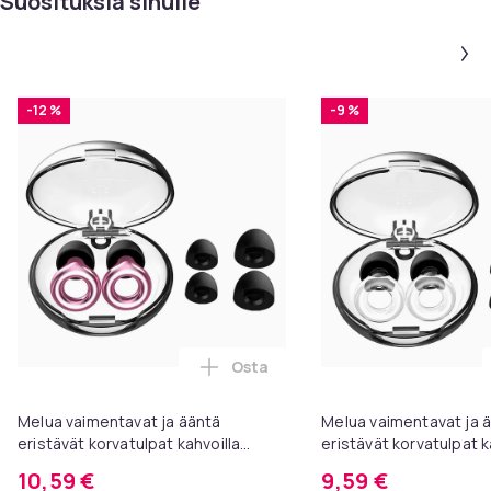
Suosituksia sinulle
-12 %
-9 %
Osta
Lisää Melua vaimentavat ja ääntä
Melua vaimentavat ja ääntä
Melua vaimentavat ja 
eristävät korvatulpat kahvoilla
eristävät korvatulpat k
PinkGold
Transparent
10,59 €
9,59 €