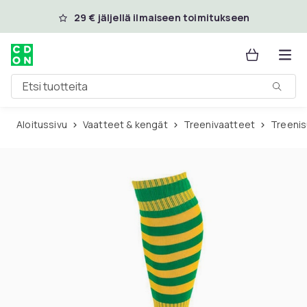
Ohita ja siirry pääsisältöön
29 € jäljellä ilmaiseen toimitukseen
Etsi tuotteita
Aloitussivu
Vaatteet & kengät
Treenivaatteet
Treeni