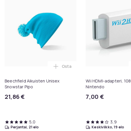
Osta
Lisää Beechfield Aikuisten Unise
Beechfield Aikuisten Unisex
Wii HDMI-adapteri, 108
Snowstar Pipo
Nintendo
21,86 €
7,00 €
5,0
3,9
perjantai, 21 elo
keskiviikko, 19 elo