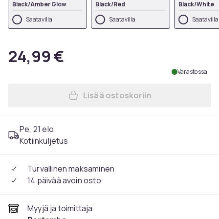
Black/Amber Glow
Black/Red
Black/White
Saatavilla
Saatavilla
Saatavilla
24,99 €
Varastossa
Lisää ostoskoriin
Lisää Precision Unisex Aikui
Pe, 21 elo
Kotiinkuljetus
Turvallinen maksaminen
14 päivää avoin osto
Myyjä ja toimittaja