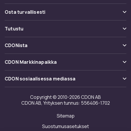
Usein kysyttyä (UKK)
Osta turvallisesti
Seuraa pakettia
Maksuvaihtoehdot
Tutustu
Peruuta & palauta tästä
Toimitus
Kategoriat
Ota yhteyttä
CDONista
Käyttöehdot
Tuotemerkit
Tietoa meistä
Takaisinvedot
CDON Markkinapaikka
Oppaat
Asiakasarvionnit
Merchant Help Center
CDON sosiaalisessa mediassa
Työskentele kanssamme
Investor relations
Copyright © 2010-2026 CDON AB
CDON AB, Yrityksen tunnus: 556406-1702
Saavutettavuusseloste
Sitemap
Avoimuusraportti
Suostumusasetukset