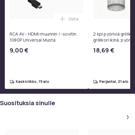
Osta
Lisää RCA AV - HDMI-muunnin / 
RCA AV - HDMI-muunnin / -sovitin
2 kpl pyöriviä grilliko
1080P Universal Musta
grillikori ikinä, pyöre
ruostumattomasta 
9,00 €
18,69 €
valmistettu grilliver
keskiviikko, 19 elo
perjantai, 21 elo
Suosituksia sinulle