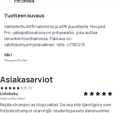
Pertemba
Tuotteen kuvaus
Valmistettu 60% nailonista ja 40% puuvillasta, Hooped
Pro -jalkapallosukissa on pohjeaukko, joka auttaa
verenkiertoa lihaksissa. Pakkaus on
vähittäismyyntiystävällinen. Viite: UTRD276
Väri
Green/Gold
Koko
40,5 EU - 47 EU (EU)
Asiakasarviot
Tuotenro
c7f01877-c8ab-42ac-9677-7a6a9a74f363
5,0
(1)
Lidobsky
Tuoteturvallisuustiedot
neljä vuotta sitten
Rejäla strumpor av hög kvalitet. De ska inte tjänstgöra som
fotbollsstrumpor utan ingå i studentspexets dansnummer,