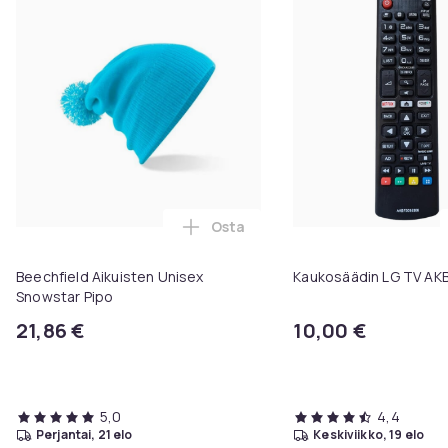
Osta
Lisää Beechfield Aikuisten Unise
Beechfield Aikuisten Unisex
Kaukosäädin LG TV A
Snowstar Pipo
21,86 €
10,00 €
5,0
4,4
perjantai, 21 elo
keskiviikko, 19 elo