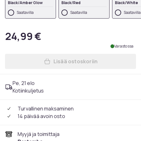
Black/Amber Glow
Black/Red
Black/White
Saatavilla
Saatavilla
Saatavilla
24,99 €
Varastossa
Lisää ostoskoriin
Lisää Precision Unisex Aikui
Pe, 21 elo
Kotiinkuljetus
Turvallinen maksaminen
14 päivää avoin osto
Myyjä ja toimittaja