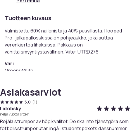
Pertemba
Tuotteen kuvaus
Valmistettu 60% nailonista ja 40% puuvillasta, Hooped
Pro -jalkapallosukissa on pohjeaukko, joka auttaa
verenkiertoa lihaksissa. Pakkaus on
vähittäismyyntiystävällinen. Viite: UTRD276
Väri
Green/White
Koko
40,5 EU - 47 EU (EU)
Asiakasarviot
Tuotenro
eb8428c5-d9fb-48b7-b22f-f967b6fbb968
5,0
(1)
Lidobsky
Tuoteturvallisuustiedot
neljä vuotta sitten
Rejäla strumpor av hög kvalitet. De ska inte tjänstgöra som
fotbollsstrumpor utan ingå i studentspexets dansnummer,