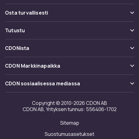
Usein kysyttyä (UKK)
Osta turvallisesti
Seuraa pakettia
Maksuvaihtoehdot
Tutustu
Peruuta & palauta tästä
Toimitus
Kategoriat
Ota yhteyttä
CDONista
Käyttöehdot
Tuotemerkit
Tietoa meistä
Takaisinvedot
CDON Markkinapaikka
Oppaat
Asiakasarvionnit
Merchant Help Center
CDON sosiaalisessa mediassa
Työskentele kanssamme
Investor relations
Copyright © 2010-2026 CDON AB
CDON AB, Yrityksen tunnus: 556406-1702
Saavutettavuusseloste
Sitemap
Avoimuusraportti
Suostumusasetukset