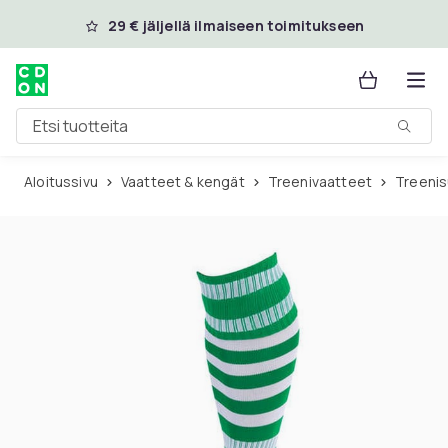
Ohita ja siirry pääsisältöön
29 € jäljellä ilmaiseen toimitukseen
Etsi tuotteita
Aloitussivu
Vaatteet & kengät
Treenivaatteet
Treeni