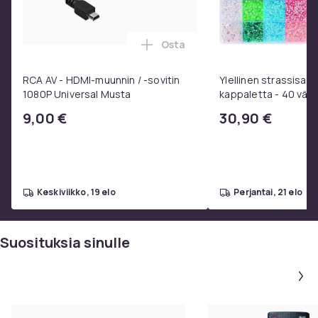
Osta
Lisää RCA AV - HDMI-muunnin / 
RCA AV - HDMI-muunnin / -sovitin
Ylellinen strassisarj
1080P Universal Musta
kappaletta - 40 väriä
laatikossa - DIY-str
9,00 €
30,90 €
- Liima pinseteillä - 
strassit -
keskiviikko, 19 elo
perjantai, 21 elo
Suosituksia sinulle