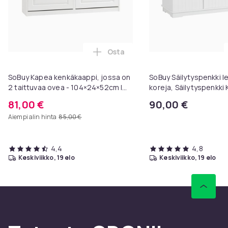
Osta
Lisää SoBuy Kapea kenkäkaappi, j
SoBuy Kapea kenkäkaappi, jossa on
SoBuy Säilytyspenkki lel
2 taittuvaa ovea - 104×24×52cm |
koreja, Säilytyspenkki
Tilaa 8 paria kenkiä | Valkoinen
Pituus 105 cm Leveys 
81,00 €
90,00 €
FSR64-W
43 cm valkoinen ​FSR3
Aiempi alin hinta
85,00 €
4,4
4,8
keskiviikko, 19 elo
keskiviikko, 19 elo