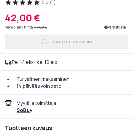
5,0
(1)
42,00 €
Aiempi alin hinta
47,00 €
Varastossa
Lisää ostoskoriin
Lisää SoBuy Säilytyspenkki,
Pe, 14 elo - ke, 19 elo
Turvallinen maksaminen
14 päivää avoin osto
Myyjä ja toimittaja
SoBuy
Tuotteen kuvaus