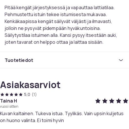
Pitää kengät järjestyksessä ja vapauttaa lattiatilaa.
Pehmustettu istuin tekee istumisesta mukavaa.
Kenkäkaapissa kengät säilyvät väljästi ja ilmavasti,
jolloin ne pysyvät pidempään hyväkuntoisina.
Säilytystilaa istuimen alla. Kansi pysyy itsestään auki,
joten tavarat on helppo ottaa ja laittaa sisään.
Tuotetiedot
Materiaalit : korkeapainelaminaattia+
Tuotetiedot
polypropeenikuitukangasta
Toimenpide:Pituus 100 cm Leveys 30 cm Korkeus 50
cm
Asiakasarviot
Paino 20 kg Enimmäiskuormitus 150 kg
Asennusohjeet sisältyvät toimitukseen,
5,0
(1)
Ruuvit ja muut varaosat mukana
Taina H
vuosi sitten
Kuvan kaltainen. Tukeva istua. Tyylikäs. Vain upsin kuljetus
Materiaali
on huono valinta. Ei toimi hyvin
Puolikova kuitulevy (MDF)
Tuotenro