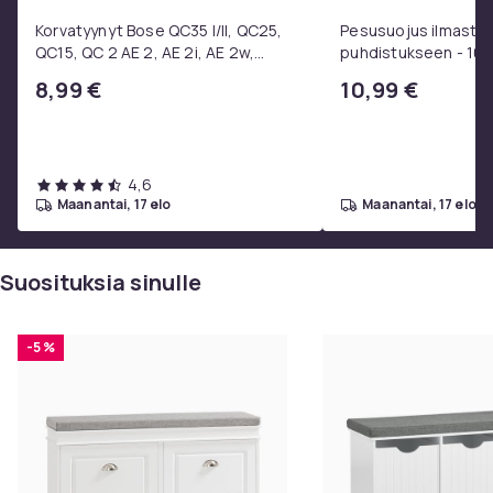
Korvatyynyt Bose QC35 I/II, QC25,
Pesusuojus ilmastoin
QC15, QC 2 AE 2, AE 2i, AE 2w,
puhdistukseen - 10
SoundTrue, SoundLink Black
8,99 €
10,99 €
4,6
maanantai, 17 elo
maanantai, 17 elo
Suosituksia sinulle
-5 %