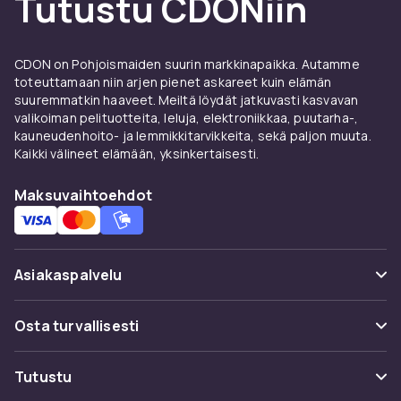
Tutustu CDONiin
CDON on Pohjoismaiden suurin markkinapaikka. Autamme
toteuttamaan niin arjen pienet askareet kuin elämän
suuremmatkin haaveet. Meiltä löydät jatkuvasti kasvavan
valikoiman pelituotteita, leluja, elektroniikkaa, puutarha-,
kauneudenhoito- ja lemmikkitarvikkeita, sekä paljon muuta.
Kaikki välineet elämään, yksinkertaisesti.
Maksuvaihtoehdot
Asiakaspalvelu
Usein kysyttyä (UKK)
Osta turvallisesti
Seuraa pakettia
Maksuvaihtoehdot
Tutustu
Peruuta & palauta tästä