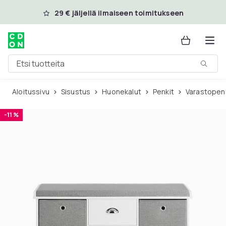
Ohita ja siirry pääsisältöön
29 € jäljellä ilmaiseen toimitukseen
Etsi tuotteita
Aloitussivu
Sisustus
Huonekalut
Penkit
Varastopenk
-11 %