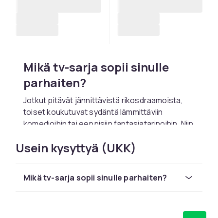
Mikä tv-sarja sopii sinulle
parhaiten?
Jotkut pitävät jännittävistä rikosdraamoista,
toiset koukutuvat sydäntä lämmittäviin
komedioihin tai eeppisiin fantasiatarinoihin. Niin
monien sarjojen joukosta voi olla vaikea
Usein kysyttyä (UKK)
päättää – mutta se tarkoittaa myös sitä, että
jokaiselle löytyy aina jotakin! Halusitpa sitten
katsoa vanhan suosikkisi putkeen tai tutustua
Mikä tv-sarja sopii sinulle parhaiten?
uusimpaan kuumaan aiheeseen, löydät
helposti itsellesi sopivan sarjan.