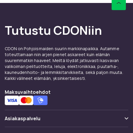
Suosikkisarjojen omistamisen edut
Suoratoisto on nyt muodikasta, mutta
parhaiden sarjojen fyysisessä kokoelmassa
on jotain erityistä. Ei ole vaaraa, että nimike
Tutustu CDONiin
katoaa tarjonnasta tai että yhteydessä on
ongelmia jännittävän kohtauksen keskellä.
Lisäksi boksit ja kokoelmaversiot tarjoavat
CDON on Pohjoismaiden suurin markkinapaikka. Autamme
usein lisämateriaalia, joka antaa syvemmän
toteuttamaan niin arjen pienet askareet kuin elämän
käsityksen tuotannosta, näyttelijöistä ja
suuremmatkin haaveet. Meiltä löydät jatkuvasti kasvavan
valikoiman pelituotteita, leluja, elektroniikkaa, puutarha-,
tarinasta. Täydellinen niille, jotka haluavat
kauneudenhoito- ja lemmikkitarvikkeita, sekä paljon muuta.
saada enemmän irti suosikkisarjoistaan!
Kaikki välineet elämään, yksinkertaisesti.
Sarjoja jokaiseen makuun ja
Maksuvaihtoehdot
tilaisuuteen
Haluatko rentoutua töiden jälkeen kevyesti?
Vai haluatko uppoutua jännittävään
Asiakaspalvelu
jännityselokuvaan? Etsitpä sitten huumoria,
draamaa, scifiä tai dokumentteja, tarjolla on