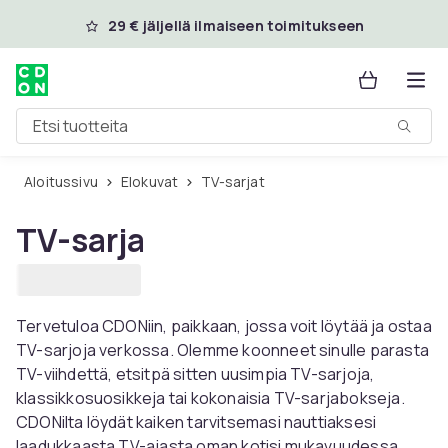
Ohita ja siirry pääsisältöön
29 € jäljellä ilmaiseen toimitukseen
Etsi tuotteita
Aloitussivu
Elokuvat
TV-sarjat
TV-sarja
Tervetuloa CDONiin, paikkaan, jossa voit löytää ja ostaa
TV-sarjoja verkossa. Olemme koonneet sinulle parasta
TV-viihdettä, etsitpä sitten uusimpia TV-sarjoja,
klassikkosuosikkeja tai kokonaisia ​​TV-sarjabokseja.
CDONilta löydät kaiken tarvitsemasi nauttiaksesi
laadukkaasta TV-ajasta oman kotisi mukavuudessa.