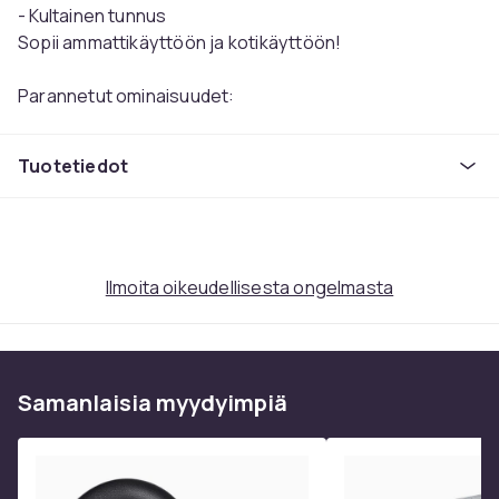
- Kultainen tunnus
Sopii ammattikäyttöön ja kotikäyttöön!
Parannetut ominaisuudet:
Kevyemmät syömäpuikot, joissa on hyvä tartuntapinta.
Sopivat jokapäiväiseen käyttöön sekä kotona että
Tuotetiedot
ravintolassa.
Helppokäyttöiset ja niissä on kaunis merkki, joka
tarkoittaa hyvää onnea ja jonka ympärillä on
kullanvärinen merkki.
Ilmoita oikeudellisesta ongelmasta
Ei saa käyttää mikroaaltouunissa.
Tekniset tiedot:
Mitat: 24 x 1 x 1 cm
Samanlaisia ​​myydyimpiä
Materiaali: Kova muovi
Väri: Kulta, musta
Paino: 118 g
Määrä: 20 kpl (10 paria)