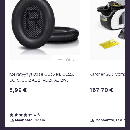
Luokat: syömäpuikot, aasialainen, ruoka, helppo, hashi,
muovi, koti, ravintola, yksinkertainen, väri, kulta, musta
Väri
Svart
Paino, gramma
249
Osta
Tuotenro
Lisää Korvatyynyt Bose QC35 I/
8728b81f-1523-4fb3-8d44-f3c688a45508
Korvatyynyt Bose QC35 I/II, QC25,
Kärcher SE 3 Compa
QC15, QC 2 AE 2, AE 2i, AE 2w,
Tuoteturvallisuustiedot
SoundTrue, SoundLink Black
8,99 €
167,70 €
4,6
maanantai, 17 elo
maanantai, 17 elo