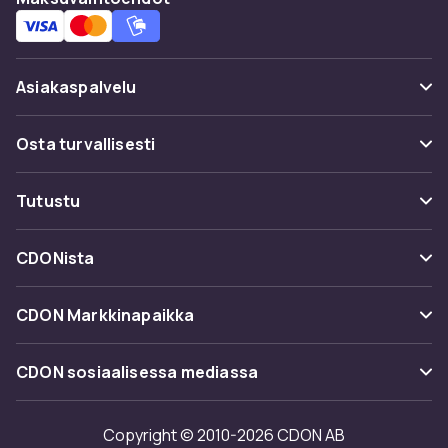
Asiakaspalvelu
Usein kysyttyä (UKK)
Osta turvallisesti
Seuraa pakettia
Maksuvaihtoehdot
Tutustu
Peruuta & palauta tästä
Toimitus
Kategoriat
Ota yhteyttä
CDONista
Käyttöehdot
Tuotemerkit
Tietoa meistä
Takaisinvedot
CDON Markkinapaikka
Oppaat
Asiakasarvionnit
Merchant Help Center
CDON sosiaalisessa mediassa
Työskentele kanssamme
Investor relations
Copyright © 2010-2026 CDON AB