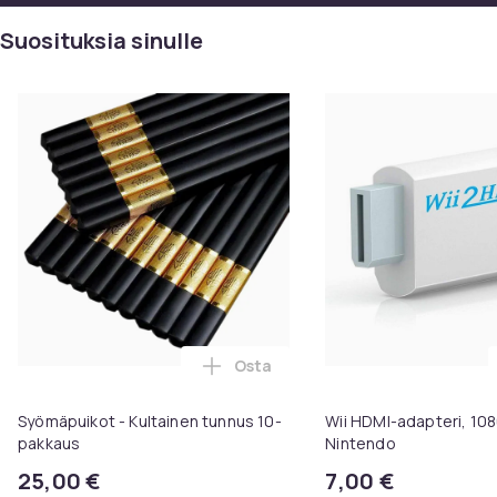
Suosituksia sinulle
Osta
Lisää Syömäpuikot - Kultainen t
Syömäpuikot - Kultainen tunnus 10-
Wii HDMI-adapteri, 108
pakkaus
Nintendo
25,00 €
7,00 €