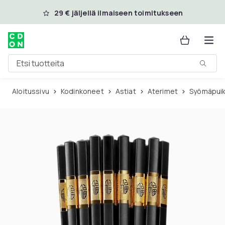
Ohita ja siirry pääsisältöön
29 € jäljellä ilmaiseen toimitukseen
Etsi tuotteita
Aloitussivu
Kodinkoneet
Astiat
Aterimet
Syömäpui