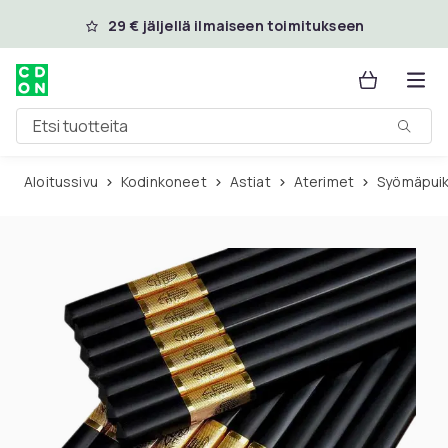
Ohita ja siirry pääsisältöön
29 € jäljellä ilmaiseen toimitukseen
Etsi tuotteita
Aloitussivu
Kodinkoneet
Astiat
Aterimet
Syömäpui