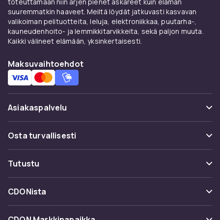
toteuttamaan niin arjen pienet askareet kuin elämän
suuremmatkin haaveet. Meiltä löydät jatkuvasti kasvavan
valikoiman pelituotteita, leluja, elektroniikkaa, puutarha-,
kauneudenhoito- ja lemmikkitarvikkeita, sekä paljon muuta.
Kaikki välineet elämään, yksinkertaisesti.
Maksuvaihtoehdot
Asiakaspalvelu
Usein kysyttyä (UKK)
Osta turvallisesti
Seuraa pakettia
Maksuvaihtoehdot
Tutustu
Peruuta & palauta tästä
Toimitus
Kategoriat
Ota yhteyttä
CDONista
Käyttöehdot
Tuotemerkit
Tietoa meistä
Takaisinvedot
CDON Markkinapaikka