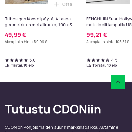
Osta
Lisää Tribesigns Konsolipöytä, 4
Tribesigns Konsolipöytä, 4 tasoa,
FENCHILIIN Suuri Holl
geometrinen metallirunko, 100 x 30
meikkipeili lampuilla U
x 81 cm, eteispöytä, sivupöytä,
seinäteline valkoinen 
49,99 €
99,21 €
sohvapöytä
Aiempi alin hinta
59,99 €
Aiempi alin hinta
106,31 €
5,0
4,5
tiistai, 18 elo
torstai, 13 elo
Tutustu CDONiin
CDON on Pohjoismaiden suurin markkinapaikka. Autamme