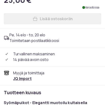
25,00 €
Varastossa
Lisää ostoskoriin
Lisää Syömäpuikot - Kultai
Pe, 14 elo - to, 20 elo
Toimitetaan postilaatikkoosi
Turvallinen maksaminen
14 päivää avoin osto
Myyjä ja toimittaja
JQ Import
Tuotteen kuvaus
Syömäpuikot - Elegantti muotoilu kultaisella