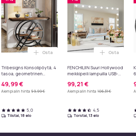
Osta
Osta
a – Ruokailuryhmä 2 Hengelle | Betoninharmaa 89x45x87cm OGT
GLE baaripöytä baarituolisarjalla, ruokapöytä 2 tuolilla, vint
Lisää Tribesigns Konsolipöytä, 4 tasoa, ge
Lisää FENCHI
Tribesigns Konsolipöytä, 4
FENCHILIIN Suuri Hollywood
K
tasoa, geometrinen
meikkipeili lampuilla USB-
metallirunko, 100 x 30 x 81
pöytälevy seinäteline
K
49,99 €
99,21 €
cm, eteispöytä, sivupöytä,
valkoinen 80 x 58 cm
Aiempi alin hinta
59,99 €
Aiempi alin hinta
106,31 €
A
sohvapöytä
5,0
4,5
tiistai, 18 elo
torstai, 13 elo