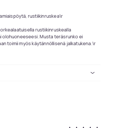
amiaispöytä, rustiikinruskea\r
 korkealaatuisella rustiikinruskealla
 tai olohuoneeseesi. Musta teräsrunko ei
aan toimii myös käytännöllisenä jalkatukena.\r
 pinta-ala, jolle sämpylät, leikkeleet ja
aa kaksi lisäbaarituolia nauttiaksesi 4 hengen
 sopivat täydellisesti baaritiskin alle, joten
ätuolia.\r
 yksinkertainen rakenne sekä samankokoiset
stamme korostamaan asuintilaasi, intuitiiviset