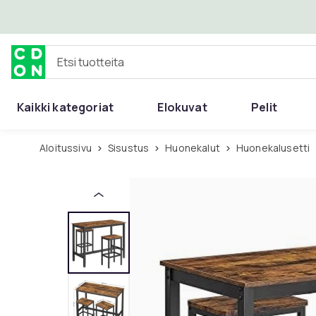
Ohita ja siirry pääsisältöön
Etsi tuotteita
Kaikki kategoriat
Elokuvat
Pelit
Aloitussivu
Sisustus
Huonekalut
Huonekalusetti