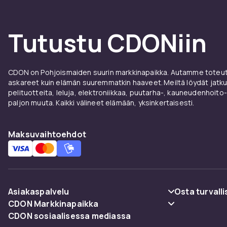
Tutustu CDONiin
CDON on Pohjoismaiden suurin markkinapaikka. Autamme toteutt
askareet kuin elämän suuremmatkin haaveet. Meiltä löydät jatku
pelituotteita, leluja, elektroniikkaa, puutarha-, kauneudenhoito-
paljon muuta. Kaikki välineet elämään, yksinkertaisesti.
Maksuvaihtoehdot
Asiakaspalvelu
Osta turvalli
CDON Markkinapaikka
Usein kysyttyä (UKK)
Maksuvaiht
CDON sosiaalisessa mediassa
Merchant Help Center