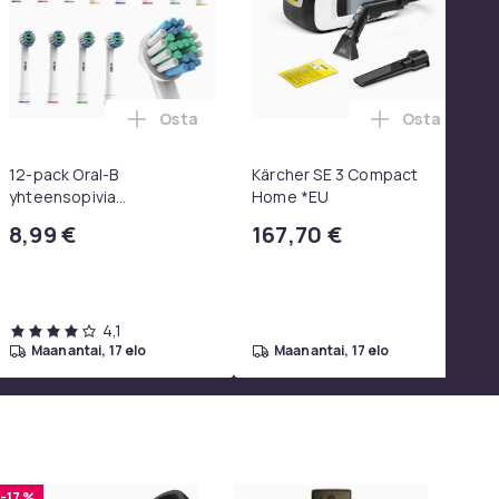
Osta
Osta
 SoundTrue, SoundLink Black ostoskoriin
un järjestäjä (musta, 28x25x17cm), laukun järjestäjä, jossa 7 
ips Oneblade Replacement -partahöylän kanssa yhteensopivat te
Lisää 12-pack Oral-B yhteensopivia hamm
Lisää Kärch
12-pack Oral-B
Kärcher SE 3 Compact
yhteensopivia
Home *EU
hammasharjanpäitä
8,99 €
167,70 €
4,1
maanantai, 17 elo
maanantai, 17 elo
-17 %
-