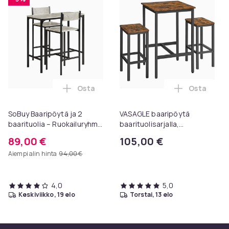
Osta
Osta
Lisää SoBuy Baaripöytä ja 2 baarituoli
Lisää VASA
SoBuy Baaripöytä ja 2
VASAGLE baaripöytä
baarituolia – Ruokailuryhmä
baarituolisarjalla,
2 Hengelle | Betoninharmaa
ruokapöytä 2 tuolilla,
89,00 €
105,00 €
89x45x87cm OGT03-HG
vintage ruskea/musta
Aiempi alin hinta
94,00 €
4,0
5,0
keskiviikko, 19 elo
torstai, 13 elo