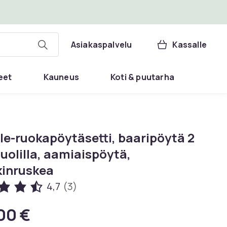
Asiakaspalvelu
Kassalle
eet
Kauneus
Koti & puutarha
le-ruokapöytäsetti, baaripöytä 2
uolilla, aamiaispöytä,
kinruskea
4,7
(3)
00 €