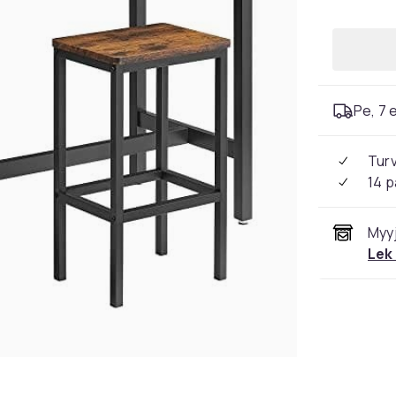
Pe, 7 e
Tur
14 p
Myyj
Lek