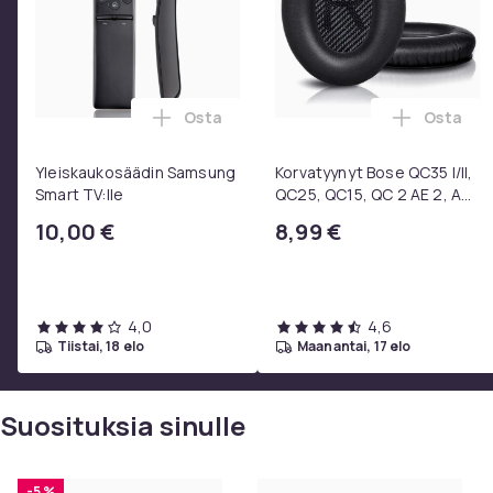
Osta
Osta
Lisää Yleiskaukosäädin Samsung Smart 
Lisää Ko
Yleiskaukosäädin Samsung
Korvatyynyt Bose QC35 I/II,
Smart TV:lle
QC25, QC15, QC 2 AE 2, AE
2i, AE 2w, SoundTrue,
10,00 €
8,99 €
SoundLink Black
4,0
4,6
tiistai, 18 elo
maanantai, 17 elo
Suosituksia sinulle
-5 %