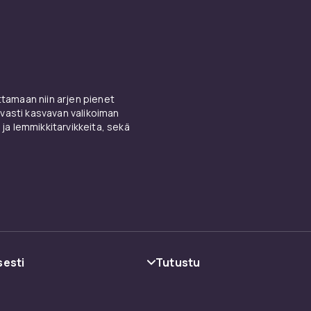
amaan niin arjen pienet
vasti kasvavan valikoiman
 ja lemmikkitarvikkeita, sekä
sesti
Tutustu
oehdot
Kategoriat