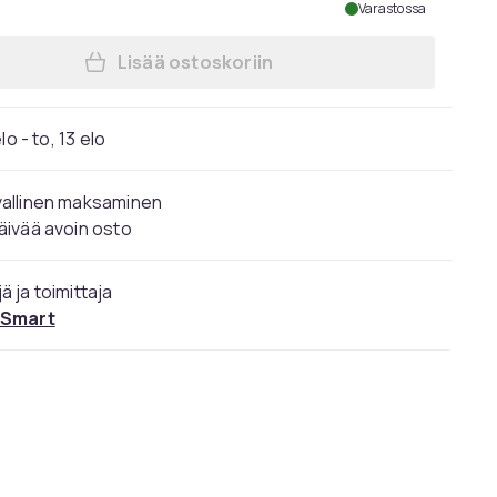
Varastossa
Lisää ostoskoriin
Lisää Vasagle-ruokapöytäsetti, baar
lo - to, 13 elo
vallinen maksaminen
äivää avoin osto
ä ja toimittaja
 Smart