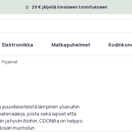
29 € jäljellä ilmaiseen toimitukseen
Elektroniikka
Matkapuhelimet
Kodinkon
Pyjamat
ä puuvillaseteistä lämpimiin yöasuihin
materiaaleja, joista sekä lapset että
in ja hyviin iltoihin. CDONilta on helppo
kkisän muotoilun.