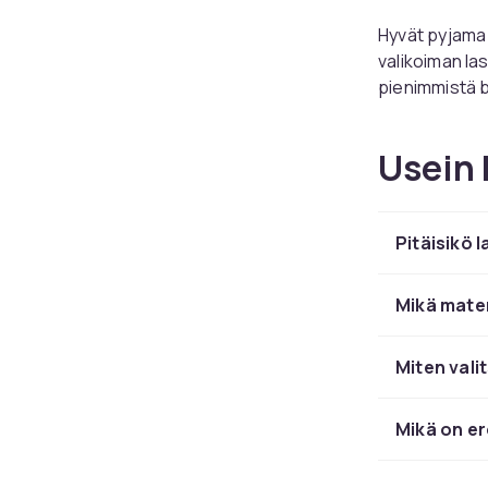
Hyvät pyjama 
valikoiman la
pienimmistä b
mauille, hausk
suosituilla ha
Usein 
Yhdistä
yöpai
vaatekokoelm
Pitäisikö l
Kaksio
sopii 
Mikä mater
Lastenpyjamoi
Miten vali
topilla, ja k
ja helppo puk
Mikä on er
koska se pysy
Pyjamat, joiss