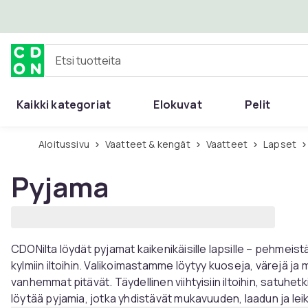
Ohita ja siirry pääsisältöön
Etsi tuotteita
Kaikki kategoriat
Elokuvat
Pelit
Aloitussivu
Vaatteet & kengät
Vaatteet
Lapset
Pyjama
CDONilta löydät pyjamat kaikenikäisille lapsille – pehmeist
kylmiin iltoihin. Valikoimastamme löytyy kuoseja, värejä ja 
vanhemmat pitävät. Täydellinen viihtyisiin iltoihin, satuhetki
löytää pyjamia, jotka yhdistävät mukavuuden, laadun ja lei