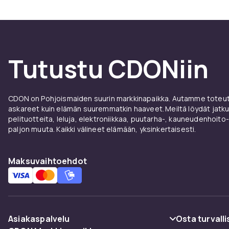
taas mallit li
Materi
Puuvilla on y
Tutustu CDONiin
hengittävää ja
Jerseykangas 
Flanelli on lä
CDON on Pohjoismaiden suurin markkinapaikka. Autamme toteutt
Istuvuuden tu
askareet kuin elämän suuremmatkin haaveet. Meiltä löydät jatku
löytämään oik
pelituotteita, leluja, elektroniikkaa, puutarha-, kauneudenhoito-
paljon muuta. Kaikki välineet elämään, yksinkertaisesti.
Suosit
Maksuvaihtoehdot
Eläinaiheita k
suosittuja n
pyjamoita suo
kuten raidat, 
Asiakaspalvelu
Osta turvalli
Valitse mieluu