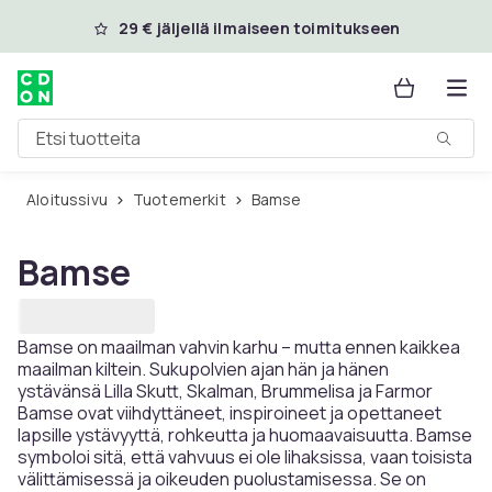
Ohita ja siirry pääsisältöön
29 € jäljellä ilmaiseen toimitukseen
Etsi tuotteita
Aloitussivu
Tuotemerkit
Bamse
Bamse
Bamse on maailman vahvin karhu – mutta ennen kaikkea
maailman kiltein. Sukupolvien ajan hän ja hänen
ystävänsä Lilla Skutt, Skalman, Brummelisa ja Farmor
Bamse ovat viihdyttäneet, inspiroineet ja opettaneet
lapsille ystävyyttä, rohkeutta ja huomaavaisuutta. Bamse
symboloi sitä, että vahvuus ei ole lihaksissa, vaan toisista
välittämisessä ja oikeuden puolustamisessa. Se on