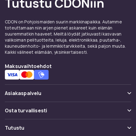
Tutustu CDONiin
tarinankerrontatekniikoilla, jotka eroavat
perinteisemmistä tuotannoista. Lisäksi saat
mahdollisuuden kokea elokuvia, joita ei ehkä
CDON on Pohjoismaiden suurin markkinapaikka. Autamme
koskaan näytetä Ruotsin elokuvateattereissa
toteuttamaan niin arjen pienet askareet kuin elämän
tai suoratoistopalveluissa. Alkuperäisen kielen
suuremmatkin haaveet. Meiltä löydät jatkuvasti kasvavan
valikoiman pelituotteita, leluja, elektroniikkaa, puutarha-,
ja kulttuurisen ankkuroinnin ansiosta jokainen
kauneudenhoito- ja lemmikkitarvikkeita, sekä paljon muuta.
elokuva on matka toiseen maailmankolkkaan.
Kaikki välineet elämään, yksinkertaisesti.
CDONilla on laaja valikoima tuontielokuvia eri
maista ja genreistä, joten löydät helposti uusia
Maksuvaihtoehdot
elokuvaelämyksiä tutkittavaksi. Etsitpä sitten
kulttiklassikoita, kriitikoiden ylistämiä draamoja
tai toiminnantäyteisiä tarinoita, löydät aina
Asiakaspalvelu
jotain jännittävää löydettävää.
Laaja valikoima genrejä ja tyylejä
Usein kysyttyä (UKK)
Osta turvallisesti
Piditpä sitten toiminnantäyteisistä Hongkongin
Seuraa pakettia
Maksuvaihtoehdot
elokuvista, mukaansatempaavista italialaisista
Tutustu
Peruuta & palauta tästä
draamoista tai rohkeista kokeellisista