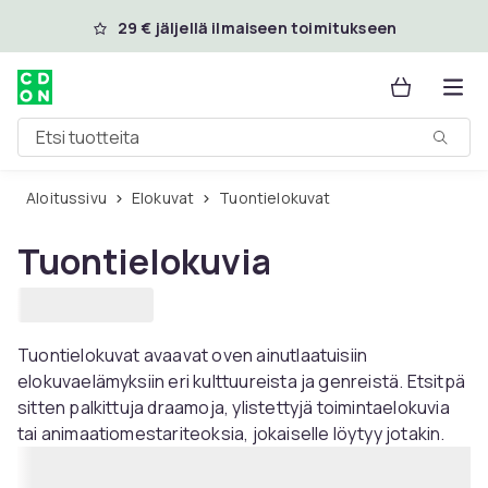
Ohita ja siirry pääsisältöön
29 € jäljellä ilmaiseen toimitukseen
Etsi tuotteita
Aloitussivu
Elokuvat
Tuontielokuvat
Tuontielokuvia
Tuontielokuvat avaavat oven ainutlaatuisiin
elokuvaelämyksiin eri kulttuureista ja genreistä. Etsitpä
sitten palkittuja draamoja, ylistettyjä toimintaelokuvia
tai animaatiomestariteoksia, jokaiselle löytyy jotakin.