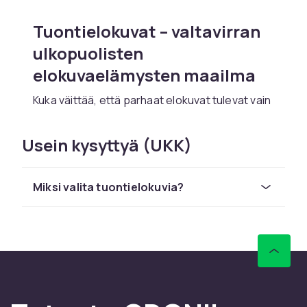
Tuontielokuvat – valtavirran
ulkopuolisten
elokuvaelämysten maailma
Kuka väittää, että parhaat elokuvat tulevat vain
Hollywoodista? Tuontielokuvat avaavat oven
laajaan valikoimaan tarinoita, tyylejä ja
Usein kysyttyä (UKK)
elokuvantekoa kaikkialta maailmasta. Etsitpä
sitten japanilaista animetta, ranskalaisia ​​
draamoja, eteläkorealaisia ​​trillereitä tai
Miksi valita tuontielokuvia?
brittiläisiä klassikoita, löydät varmasti
löytäjäänsä.
Miksi valita tuontielokuvia?
Monet tuontielokuvat tarjoavat erilaisen
näkökulman tarinankerrontaan, usein
ainutlaatuisilla visuaalisilla tyyleillä ja