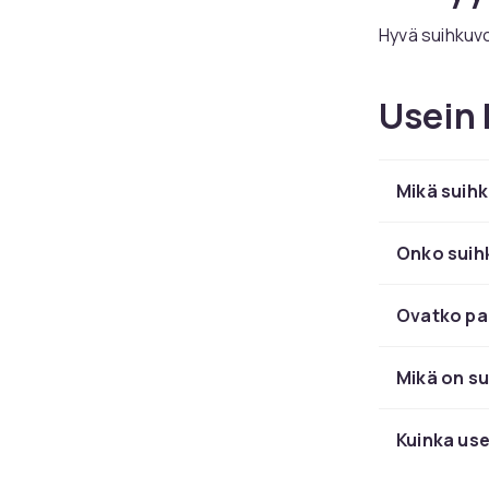
Hyvä suihkuvoi
Sheavoita ja 
kuivalle iholle
Usein 
Palasa
vaihto
Mikä suihk
Palasaippuat
Onko suihk
puhdistuksen
Ovatko pa
Mikä on sui
Kuinka use