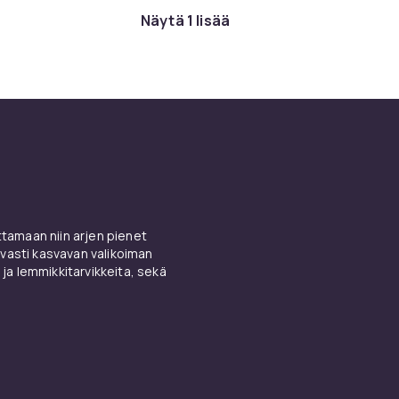
Näytä 1 lisää
amaan niin arjen pienet
vasti kasvavan valikoiman
 ja lemmikkitarvikkeita, sekä