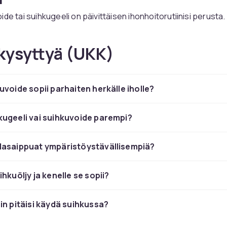
de tai suihkugeeli on päivittäisen ihonhoitorutiinisi perusta.
glyserolia sisältävät suihkuvoiteet antavat intensiivistä kost
.
kysyttyä (UKK)
ippuat ja suihkuöljy luonnolli
ehtoina
uvoide sopii parhaiten herkälle iholle?
 ovat tehneet suuren paluun ja tarjoavat ympäristöystäväll
ugeeli vai suihkuvoide parempi?
 ilman muovipakkauksia.
lasaippuat ympäristöystävällisempiä?
hkuöljy ja kenelle se sopii?
in pitäisi käydä suihkussa?