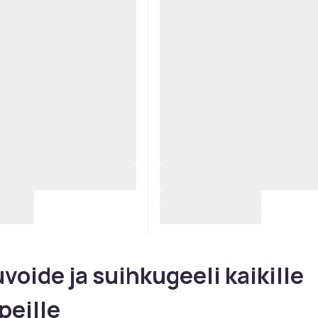
voide ja suihkugeeli kaikille
peille