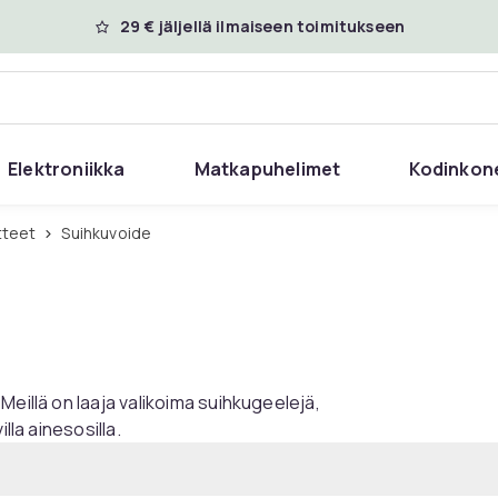
29 € jäljellä ilmaiseen toimitukseen
Elektroniikka
Matkapuhelimet
Kodinkon
tteet
Suihkuvoide
Meillä on laaja valikoima suihkugeelejä,
lla ainesosilla.