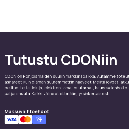
Tutustu CDONiin
CDON on Pohjoismaiden suurin markkinapaikka. Autamme toteutt
askareet kuin elämän suuremmatkin haaveet. Meiltä löydät jatku
pelituotteita, leluja, elektroniikkaa, puutarha-, kauneudenhoito-
paljon muuta. Kaikki välineet elämään, yksinkertaisesti.
Maksuvaihtoehdot