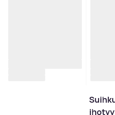
Suihku
ihotyy