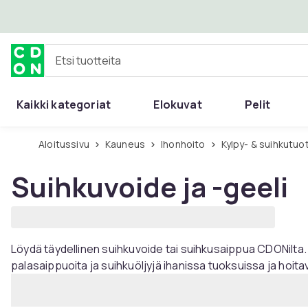
Ohita ja siirry pääsisältöön
Etsi tuotteita
Kaikki kategoriat
Elokuvat
Pelit
Aloitussivu
Kauneus
Ihonhoito
Kylpy- & suihkutuo
Suihkuvoide ja -geeli
Löydä täydellinen suihkuvoide tai suihkusaippua CDONilta. 
palasaippuoita ja suihkuöljyjä ihanissa tuoksuissa ja hoitavi