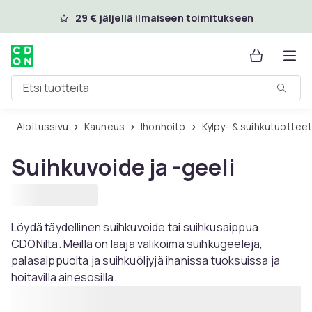
Ohita ja siirry pääsisältöön
29 € jäljellä ilmaiseen toimitukseen
Etsi tuotteita
Aloitussivu
Kauneus
Ihonhoito
Kylpy- & suihkutuottee
Suihkuvoide ja -geeli
Löydä täydellinen suihkuvoide tai suihkusaippua
CDONilta. Meillä on laaja valikoima suihkugeelejä,
palasaippuoita ja suihkuöljyjä ihanissa tuoksuissa ja
hoitavilla ainesosilla.