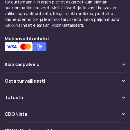
toteuttamaan niin arjen pienet askareet kuin elämän
suuremmatkin haaveet. Meiltä löydät jatkuvasti kasvavan
valikoiman pelituotteita, leluja, elektroniikkaa, puutarha-,
kauneudenhoito- ja lemmikkitarvikkeita, sekä paljon muuta.
Kaikki välineet elämään, yksinkertaisesti.
Maksuvaihtoehdot
Asiakaspalvelu
Usein kysyttyä (UKK)
Osta turvallisesti
Seuraa pakettia
Maksuvaihtoehdot
Tutustu
Peruuta & palauta tästä
Toimitus
Kategoriat
Ota yhteyttä
CDONista
Käyttöehdot
Tuotemerkit
Tietoa meistä