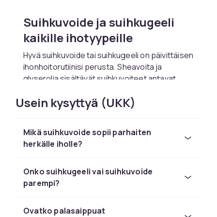
Suihkuvoide ja suihkugeeli
kaikille ihotyypeille
Hyvä suihkuvoide tai suihkugeeli on päivittäisen
ihonhoitorutiinisi perusta. Sheavoita ja
glyserolia sisältävät suihkuvoiteet antavat
intensiivistä kosteutta kuivalle iholle.
Usein kysyttyä (UKK)
Palasaippuat ja suihkuöljy
luonnollisina vaihtoehtoina
Mikä suihkuvoide sopii parhaiten
herkälle iholle?
Palasaippuat ovat tehneet suuren paluun ja
tarjoavat ympäristöystävällisemmän
puhdistuksen ilman muovipakkauksia.
Onko suihkugeeli vai suihkuvoide
parempi?
Ovatko palasaippuat