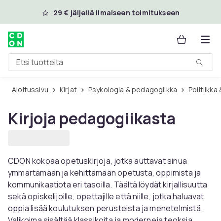
Ohita ja siirry pääsisältöön
29 € jäljellä ilmaiseen toimitukseen
Etsi tuotteita
Aloitussivu
Kirjat
Psykologia & pedagogiikka
Politiikka
Kirjoja pedagogiikasta
CDON kokoaa opetuskirjoja, jotka auttavat sinua
ymmärtämään ja kehittämään opetusta, oppimista ja
kommunikaatiota eri tasoilla. Täältä löydät kirjallisuutta
sekä opiskelijoille, opettajille että niille, jotka haluavat
oppia lisää koulutuksen perusteista ja menetelmistä.
Valikoima sisältää klassikoita ja moderneja teoksia,