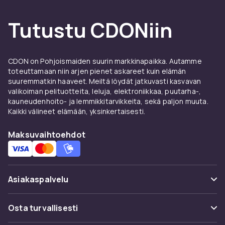
CDONilta löydät laajan valikoiman pedagogiikan
kirjoja – nopealla toimituksella ja turvallisella
Tutustu CDONiin
ostoksella.
CDON on Pohjoismaiden suurin markkinapaikka. Autamme
toteuttamaan niin arjen pienet askareet kuin elämän
suuremmatkin haaveet. Meiltä löydät jatkuvasti kasvavan
valikoiman pelituotteita, leluja, elektroniikkaa, puutarha-,
kauneudenhoito- ja lemmikkitarvikkeita, sekä paljon muuta.
Kaikki välineet elämään, yksinkertaisesti.
Maksuvaihtoehdot
Asiakaspalvelu
Usein kysyttyä (UKK)
Osta turvallisesti
Seuraa pakettia