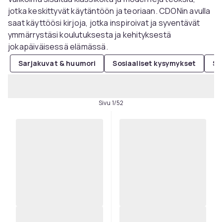
jotka keskittyvät käytäntöön ja teoriaan. CDONin avulla
saat käyttöösi kirjoja, jotka inspiroivat ja syventävät
ymmärrystäsi koulutuksesta ja kehityksestä
jokapäiväisessä elämässä.
Sarjakuvat & huumori
Sosiaaliset kysymykset
So
Sivu 1/52