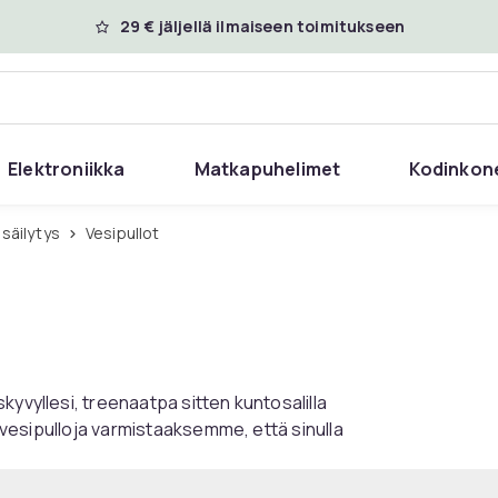
29 € jäljellä ilmaiseen toimitukseen
Elektroniikka
Matkapuhelimet
Kodinkon
 säilytys
Vesipullot
kyvyllesi, treenaatpa sitten kuntosalilla
n vesipulloja varmistaaksemme, että sinulla