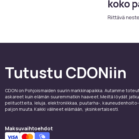
koko p
Riittävä nest
paras tapa var
urheilussa ta
kevyet urheilu
muuta.
Miksi 
Tutustu CDONiin
vesipu
CDON on Pohjoismaiden suurin markkinapaikka. Autamme toteutt
Kertakäyttöis
askareet kuin elämän suuremmatkin haaveet. Meiltä löydät jatku
maailmassa. U
pelituotteita, leluja, elektroniikkaa, puutarha-, kauneudenhoito-
muovijätettä 
paljon muuta. Kaikki välineet elämään, yksinkertaisesti.
pulloja vuodes
ostaminen ka
Maksuvaihtoehdot
omasta pullos