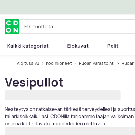
Ohita ja siirry pääsisältöön
Etsi tuotteita
Kaikki kategoriat
Elokuvat
Pelit
Aloitussivu
Kodinkoneet
Ruoan varastointi
Ruoan
Vesipullot
Nesteytys on ratkaisevan tärkeää terveydellesi ja suoritus
tai arkiseikkailuillasi. CDONilla tarjoamme laajan valikoima
on aina luotettava kumppani käden ulottuvilla.