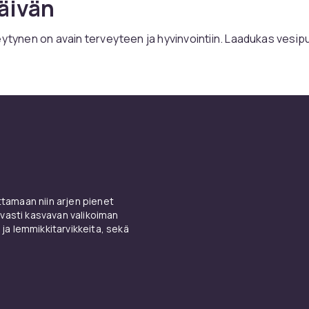
äivän
eytynen on avain terveyteen ja hyvinvointiin. Laadukas vesipu
mistaa, että sinulla on aina raikasta vettä saatavilla — koton
i matkustaessa. Valikoimastamme löydät vesipullot kaikkiin ta
pullot, eristetyt teräspullot, ympäristöystävälliset lasipullot 
valita uudelleenkäytettävä
llo?
amaan niin arjen pienet
et muovipullot ovat yksi merkittävimmistä ympäristöongelmi
vasti kasvavan valikoiman
udelleenkäytettävä vesipullo on yksinkertaisin tapa vähent
 ja lemmikkitarvikkeita, sekä
arjessa. Yksi laadukas vesipullo voi korvata satoja kertakäyt
sa. Lisäksi se on taloudellisempi pitkällä aikavälillä — veden
upasta on moninkertaisesti kalliimpaa kuin hanaveden juomi
ta. Ekologinen ja taloudellinen valinta samassa paketissa.