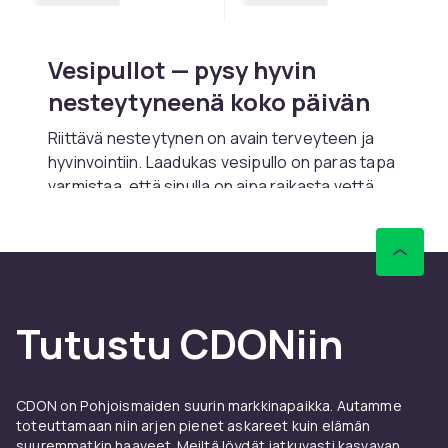
Vesipullot — pysy hyvin
nesteytyneenä koko päivän
Riittävä nesteytynen on avain terveyteen ja
hyvinvointiin. Laadukas vesipullo on paras tapa
varmistaa, että sinulla on aina raikasta vettä
saatavilla — kotona, töissä, urheilussa tai
matkustaessa. Valikoimastamme löydät
vesipullot kaikkiin tarpeisiin: kevyet
urheilupullot, eristetyt teräspullot,
ympäristöystävälliset lasipullot ja paljon muuta.
Tutustu CDONiin
Miksi valita
uudelleenkäytettävä
CDON on Pohjoismaiden suurin markkinapaikka. Autamme
vesipullo?
toteuttamaan niin arjen pienet askareet kuin elämän
suuremmatkin haaveet. Meiltä löydät jatkuvasti kasvavan