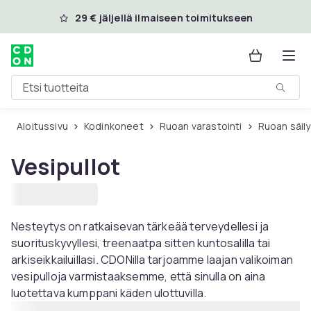
Ohita ja siirry pääsisältöön
29 € jäljellä ilmaiseen toimitukseen
Etsi tuotteita
Aloitussivu
Kodinkoneet
Ruoan varastointi
Ruoan säil
Vesipullot
Nesteytys on ratkaisevan tärkeää terveydellesi ja
suorituskyvyllesi, treenaatpa sitten kuntosalilla tai
arkiseikkailuillasi. CDONilla tarjoamme laajan valikoiman
vesipulloja varmistaaksemme, että sinulla on aina
luotettava kumppani käden ulottuvilla.