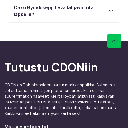
Barbielta ja Schleichistä kilpailukykyiseen
Onko Rymdskepp hyvä lahjavalinta
hintaan nopealla toimituksella.
lapselle?
Vertaile tuotteita ja lue asiakasarvioita
löytääksesi parhaan lelun lapsellesi.
CDONilta löydät rymdskepp:ä LEGOlta,
Barbielta ja Schleichistä kilpailukykyiseen
hintaan nopealla toimituksella.
Vertaile tuotteita ja lue asiakasarvioita
Tutustu CDONiin
löytääksesi parhaan lelun lapsellesi.
CDONilta löydät rymdskepp:ä LEGOlta,
Barbielta ja Schleichistä kilpailukykyiseen
CDON on Pohjoismaiden suurin markkinapaikka. Autamme
hintaan nopealla toimituksella.
toteuttamaan niin arjen pienet askareet kuin elämän
suuremmatkin haaveet. Meiltä löydät jatkuvasti kasvavan
Vertaile tuotteita ja lue asiakasarvioita
valikoiman pelituotteita, leluja, elektroniikkaa, puutarha-,
löytääksesi parhaan lelun lapsellesi.
kauneudenhoito- ja lemmikkitarvikkeita, sekä paljon muuta.
Kaikki välineet elämään, yksinkertaisesti.
CDONilta löydät rymdskepp:ä LEGOlta,
Barbielta ja Schleichistä kilpailukykyiseen
Maksuvaihtoehdot