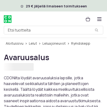
Ohita ja siirry pääsisältöön
29 € jäljellä ilmaiseen toimitukseen
Etsi tuotteita
Aloitussivu
Lelut
Leluajoneuvot
Rymdskepp
Avaruusalus
CDONilta löydät avaruusaluksia lapsille, jotka
haaveilevat seikkailuista tähtien ja planeettojen
keskellä. Täältä löydät kaikkea mielikuvituksellisista
avaruusaluksista realistisiin malleihin, jotka ovat
saaneet inspiraationsa aidosta avaruustutkimuksesta.
Täydellinen leikkeihin, joissa uteliaisuus ja halu löytää