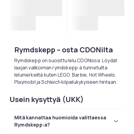
Rymdskepp – osta CDONilta
Rymdskepp on suosittu lelu CDONissa. Löydät
laajan valikoiman rymdskepp:ä tunnetuilta
lelumerkeiltä kuten LEGO, Barbie, Hot Wheels,
Playmobil ja Schleich kilpailukykyiseen hintaan.
Valitse rymdskepp lapsen iän ja kiinnostusten
Usein kysyttyä (UKK)
mukaan. CDONilta tilaat turvallisesti nopealla
toimituksella ja helpolla palautuksella. Kaikki
tuotteet ovat CE-hyväksyttyjä.
Mitä kannattaa huomioida valittaessa
Tutustu koko leluvalikoimaan CDONissa.
Rymdskepp:a?
CDONilta löydät rymdskepp:ä LEGOlta,