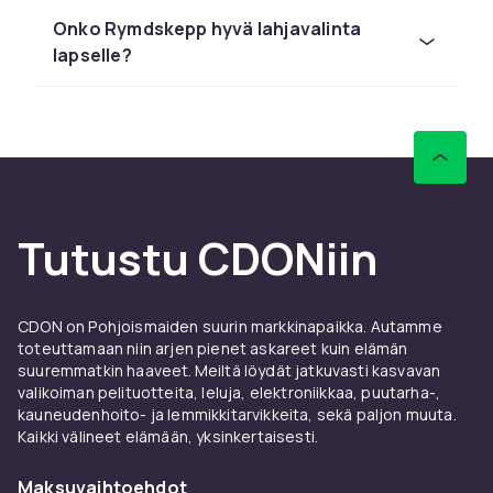
Barbielta ja Schleichistä kilpailukykyiseen
Onko Rymdskepp hyvä lahjavalinta
hintaan nopealla toimituksella.
lapselle?
Vertaile tuotteita ja lue asiakasarvioita
löytääksesi parhaan lelun lapsellesi.
CDONilta löydät rymdskepp:ä LEGOlta,
Barbielta ja Schleichistä kilpailukykyiseen
hintaan nopealla toimituksella.
Vertaile tuotteita ja lue asiakasarvioita
Tutustu CDONiin
löytääksesi parhaan lelun lapsellesi.
CDONilta löydät rymdskepp:ä LEGOlta,
Barbielta ja Schleichistä kilpailukykyiseen
CDON on Pohjoismaiden suurin markkinapaikka. Autamme
hintaan nopealla toimituksella.
toteuttamaan niin arjen pienet askareet kuin elämän
suuremmatkin haaveet. Meiltä löydät jatkuvasti kasvavan
Vertaile tuotteita ja lue asiakasarvioita
valikoiman pelituotteita, leluja, elektroniikkaa, puutarha-,
löytääksesi parhaan lelun lapsellesi.
kauneudenhoito- ja lemmikkitarvikkeita, sekä paljon muuta.
Kaikki välineet elämään, yksinkertaisesti.
CDONilta löydät rymdskepp:ä LEGOlta,
Barbielta ja Schleichistä kilpailukykyiseen
Maksuvaihtoehdot