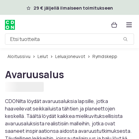
Ohita ja siirry pääsisältöön
29 € jäljellä ilmaiseen toimitukseen
Etsi tuotteita
Aloitussivu
Lelut
Leluajoneuvot
Rymdskepp
Avaruusalus
CDONilta löydät avaruusaluksia lapsille, jotka
haaveilevat seikkailuista tähtien ja planeettojen
keskellä. Täältä löydät kaikkea mielikuvituksellisista
avaruusaluksista realistisiin malleihin, jotka ovat
saaneet inspiraationsa aidosta avaruustutkimuksesta.
Täydellinen leikkeihin, joissa uteliaisuus ja halu löytää