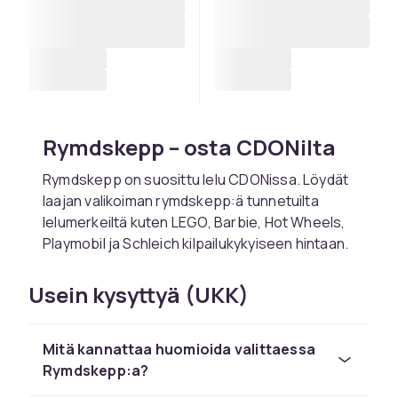
Rymdskepp – osta CDONilta
Rymdskepp on suosittu lelu CDONissa. Löydät
laajan valikoiman rymdskepp:ä tunnetuilta
lelumerkeiltä kuten LEGO, Barbie, Hot Wheels,
Playmobil ja Schleich kilpailukykyiseen hintaan.
Valitse rymdskepp lapsen iän ja kiinnostusten
Usein kysyttyä (UKK)
mukaan. CDONilta tilaat turvallisesti nopealla
toimituksella ja helpolla palautuksella. Kaikki
tuotteet ovat CE-hyväksyttyjä.
Mitä kannattaa huomioida valittaessa
Tutustu koko leluvalikoimaan CDONissa.
Rymdskepp:a?
CDONilta löydät rymdskepp:ä LEGOlta,