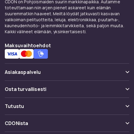
CDON on Pohjoismaiden suurin markkinapaikka. Autamme
toteuttamaan niin arjen pienet askareet kuin elämän
suuremmatkin haaveet. Meiltä löydät jatkuvasti kasvavan
valikoiman pelituotteita, leluja, elektroniikkaa, puutarha-,
kauneudenhoito- ja lemmikkitarvikkeita, sekä paljon muuta.
Kaikki välineet elämään, yksinkertaisesti.
Maksuvaihtoehdot
Asiakaspalvelu
Usein kysyttyä (UKK)
Osta turvallisesti
Seuraa pakettia
Maksuvaihtoehdot
Tutustu
Peruuta & palauta tästä
Toimitus
Kategoriat
Ota yhteyttä
CDONista
Käyttöehdot
Tuotemerkit