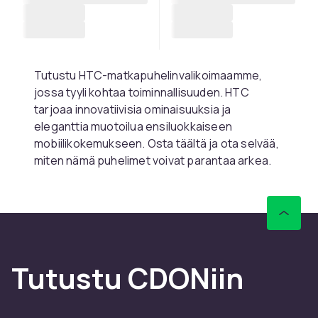
Tutustu HTC-matkapuhelinvalikoimaamme,
jossa tyyli kohtaa toiminnallisuuden. HTC
tarjoaa innovatiivisia ominaisuuksia ja
eleganttia muotoilua ensiluokkaiseen
mobiilikokemukseen. Osta täältä ja ota selvää,
miten nämä puhelimet voivat parantaa arkea.
Katso kaikki tuotteet ja löydä seuraava HTC-
matkapuhelimesi jo tänään.
Tutustu CDONiin