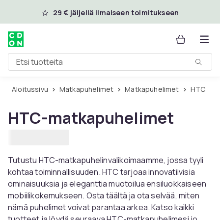
Ohita ja siirry pääsisältöön
29 € jäljellä ilmaiseen toimitukseen
Etsi tuotteita
Aloitussivu
Matkapuhelimet
Matkapuhelimet
HTC
HTC-matkapuhelimet
Tutustu HTC-matkapuhelinvalikoimaamme, jossa tyyli
kohtaa toiminnallisuuden. HTC tarjoaa innovatiivisia
ominaisuuksia ja eleganttia muotoilua ensiluokkaiseen
mobiilikokemukseen. Osta täältä ja ota selvää, miten
nämä puhelimet voivat parantaa arkea. Katso kaikki
tuotteet ja löydä seuraava HTC-matkapuhelimesi jo