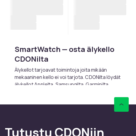
SmartWatch — osta älykello
CDONilta
Älykellot tarjoavat toimintoja joita mikään
mekaaninen kello ei voi tarjota. CDONilta löydät
älykellot Applelta, Samsungilta, Garminilta,
Fossililtä, Michael Korsilta ja Googlelta.
Moderni älykello näyttää ilmoitukset, vastaa
puheluihin, soittaa musiikkia, maksaa NFC:llä ja
navigoi GPS:llä.
Tutustu CDONiin
iOS ja watchOS — Apple