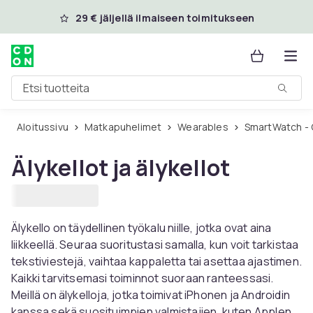
Ohita ja siirry pääsisältöön
29 € jäljellä ilmaiseen toimitukseen
Etsi tuotteita
Aloitussivu
Matkapuhelimet
Wearables
SmartWatch - 
Älykellot ja älykellot
Älykello on täydellinen työkalu niille, jotka ovat aina
liikkeellä. Seuraa suoritustasi samalla, kun voit tarkistaa
tekstiviestejä, vaihtaa kappaletta tai asettaa ajastimen.
Kaikki tarvitsemasi toiminnot suoraan ranteessasi.
Meillä on älykelloja, jotka toimivat iPhonen ja Androidin
kanssa sekä suosituimpien valmistajien, kuten Applen,