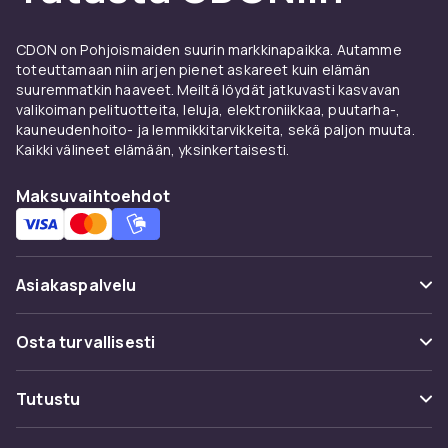
Watch iPhone-käyttäjille
Apple Watch vaatii iPhonen ja on syvästi
CDON on Pohjoismaiden suurin markkinapaikka. Autamme
integroitu iOS:iin. Siri, Apple Pay ja kaikki Apple-
toteuttamaan niin arjen pienet askareet kuin elämän
suuremmatkin haaveet. Meiltä löydät jatkuvasti kasvavan
sovellukset. Apple Watch Ultra on robustteina
valikoiman pelituotteita, leluja, elektroniikkaa, puutarha-,
malli 60 tunnin akulla.
kauneudenhoito- ja lemmikkitarvikkeita, sekä paljon muuta.
Kaikki välineet elämään, yksinkertaisesti.
Wear OS ja Android —
Samsung ja Google Android-
Maksuvaihtoehdot
käyttäjille
Samsung Galaxy Watch käyttää Wear OS:ia
Asiakaspalvelu
One UI Watchilla ja toimii kaikkien Android-
puhelimien kanssa. Google Pixel Watch käyttää
Usein kysyttyä (UKK)
puhdasta Wear OS:ia.
Osta turvallisesti
Muoti-älykellot — Fossil ja
Seuraa pakettia
Maksuvaihtoehdot
Tutustu
Michael Kors
Peruuta & palauta tästä
Toimitus
Fossil ja Michael Kors valmistavat älykelloja