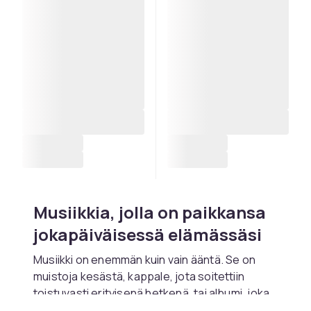
Musiikkia, jolla on paikkansa
jokapäiväisessä elämässäsi
Musiikki on enemmän kuin vain ääntä. Se on
muistoja kesästä, kappale, jota soitettiin
toistuvasti erityisenä hetkenä, tai albumi, joka
saa sinut aina paremmalle tuulelle. Kuunteletpa