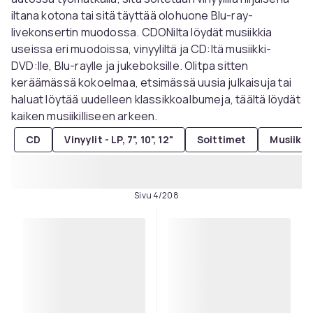
iltana kotona tai sitä täyttää olohuone Blu-ray-
livekonsertin muodossa. CDONilta löydät musiikkia
useissa eri muodoissa, vinyyliltä ja CD:ltä musiikki-
DVD:lle, Blu-raylle ja jukeboksille. Olitpa sitten
keräämässä kokoelmaa, etsimässä uusia julkaisuja tai
haluat löytää uudelleen klassikkoalbumeja, täältä löydät
kaiken musiikilliseen arkeen.
CD
Vinyylit - LP, 7", 10", 12"
Soittimet
Musiikk
Sivu 4/208