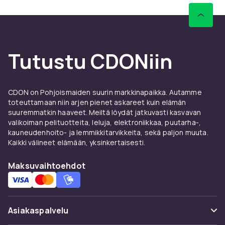
uudelleen ilman internetyhteyttä.
Genrejä, jotka heijastavat
musiikkimakuasi
Tutustu CDONiin
Meiltä löydät musiikkia rockista, popista,
hiphopista, jazzista, klassisesta musiikista,
metallista, elektronisesta musiikista ja paljon
CDON on Pohjoismaiden suurin markkinapaikka. Autamme
muusta. Selaa genrejä ja löydä uusia artisteja
toteuttamaan niin arjen pienet askareet kuin elämän
tai löydä tiesi takaisin albumeihin, jotka
suuremmatkin haaveet. Meiltä löydät jatkuvasti kasvavan
merkitsivät sinulle paljon menneisyydessä.
valikoiman pelituotteita, leluja, elektroniikkaa, puutarha-,
Musiikki kertoo identiteetistä ja tunteista, ja
kauneudenhoito- ja lemmikkitarvikkeita, sekä paljon muuta.
Kaikki välineet elämään, yksinkertaisesti.
täällä on tilaa sekä nostalgisille suosikeille että
tämänhetkisille top-listoille.
Maksuvaihtoehdot
Tulevat julkaisut ja halutut
painokset
Asiakaspalvelu
Haluatko olla aikaisin uusien albumien kanssa?
Tulevien julkaisujen joukosta löydät musiikkia,