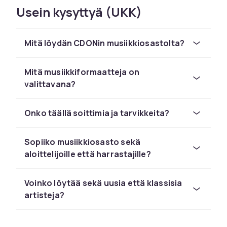
Usein kysyttyä (UKK)
sitten vinyyliä kotona olohuoneessa, soitat
CD:tä autossa tai katsot konserttia Blu-raylla
yhtenä iltana sohvalla, on olemassa
Mitä löydän CDONin musiikkiosastolta?
formaatteja, jotka tekevät musiikista
läsnäolevampaa.
Mitä musiikkiformaatteja on
Vinyyli-, CD- ja fyysiset
valittavana?
formaatit, jotka kestävät
aikaa
Onko täällä soittimia ja tarvikkeita?
Meiltä löydät vinyyli-, CD-, musiikki-DVD- ja
Sopiiko musiikkiosasto sekä
musiikki-Blu-ray-levyjä erilaisiin tapoihin kokea
aloittelijoille että harrastajille?
musiikkia. Vinyyli tarjoaa lämpimän äänen ja
suuren kannen, joka tulee osaksi kotia. CD-
levyt ovat kätevä formaatti, joka toimii
Voinko löytää sekä uusia että klassisia
autossa, stereoissa tai tietokoneella. Musiikki-
artisteja?
DVD:t ja Blu-ray antavat sinun kokea
konsertteja ja dokumentteja yhä uudelleen ja