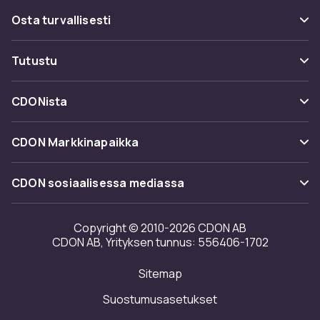
Usein kysyttyä (UKK)
joka saapuu pian kauppoihin. Saatavilla on
Osta turvallisesti
myös rajoitettuja versioita, remasteroituja
Seuraa pakettia
versioita ja eksklusiivisia soittorasioita niille,
Maksuvaihtoehdot
Tutustu
jotka haluavat jotain ekstraa kokoelmaansa.
Peruuta & palauta tästä
Toimitus
Täydellinen niille teistä, jotka seuraavat
Kategoriat
Ota yhteyttä
CDONista
suosikkiartistejaan eivätkä halua missata
Käyttöehdot
seuraavaa julkaisua.
Tuotemerkit
Tietoa meistä
Takaisinvedot
CDON Markkinapaikka
Jukeboxit ja kokoelma-
Oppaat
Asiakasarvionnit
albumit harrastajille
Merchant Help Center
CDON sosiaalisessa mediassa
Työskentele kanssamme
Valikoimaamme kuuluu jukebokseja, jotka
kokoavat useita albumeita tai kokonaisia ​​
Investor relations
Copyright © 2010-2026 CDON AB
aikakausia yhteen pakettiin. Nämä voivat olla
CDON AB, Yrityksen tunnus: 556406-1702
täydellisiä diskografioita, vuosipäiväpainoksia
Saavutettavuusseloste
tai temaattisia kokoelmia. Kokoelma-albumit
Sitemap
Avoimuusraportti
tarjoavat sinulle artistin tai vuosikymmenen
Suostumusasetukset
parhaat kappaleet yhdessä paikassa. Suosittu
ratkaisu sekä keräilijöille että lahjanostajille.