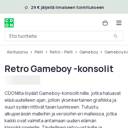
Ohita ja siirry pääsisältöön
29 € jäljellä ilmaiseen toimitukseen
Etsi tuotteita
Aloitussivu
Pelit
Retro - Pelit
Gameboy
Gameboy ko
Retro Gameboy -konsolit
CDONilta löydät Gameboy-konsolit niille, jotka haluavat
elää uudelleen ajan, jolloin yksinkertainen grafiikka ja
suuri sydän riittivät taian luomiseen. Tutustu
alkuperäisiin malleihin ja versioihin eri malleissa, jotka
kaikki ovat valmiita antamaan uuden elämän
klassikkopeleille. Täydellinen retro-ystäville ja