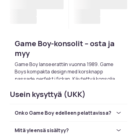
Game Boy-konsolit – osta ja
myy
Game Boy lanseerattiin vuonna 1989. Game
Boys kompakta design med korsknapp
passade perfekt i fickan. Käytettyä konsolia
ostaessa tarkista että kaikki portit toimivat ja
Usein kysyttyä (UKK)
kuva sekä ääni ovat selkeitä.
Mitä kannattaa huomioida
Onko Game Boy edelleen pelattavissa?
Game Boy-konsolin ostossa?
Tarkista aina että kaikki portit toimivat ja kuva
Mitä yleensä sisältyy?
sekä ääni ovat selkeitä.