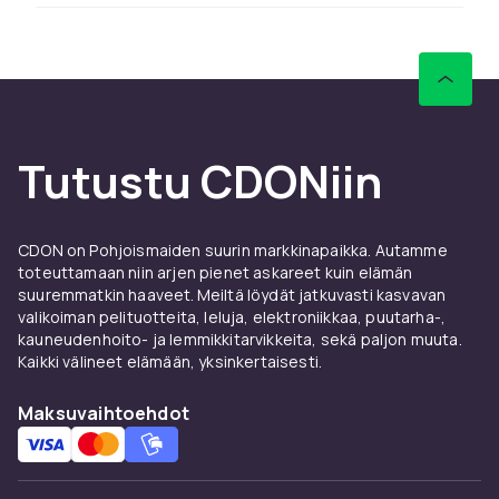
CDON:lta löydät laajan valikoiman retropelejä
ja retro-konsoleja kilpailukykyisiin hintoihin.
Nopea toimitus ja turvallinen kaupankäynti.
Katso myös Game Boy-pelit.
Retropelaaminenon tänä päivänä kukoistava
Tutustu CDONiin
harrastus aktiivisine yhteisöineen. HDMI-
adapterit ja flash-kasetit tekevät klassisten
pelien pelaamisesta helpompaa kuin koskaan.
CDON on Pohjoismaiden suurin markkinapaikka. Autamme
Alkuperäispakkauksessa olevat pelit (CIB)
toteuttamaan niin arjen pienet askareet kuin elämän
suuremmatkin haaveet. Meiltä löydät jatkuvasti kasvavan
manuaalin kera ovat arvokkaimpia. Irralliset
valikoiman pelituotteita, leluja, elektroniikkaa, puutarha-,
pelit ovat halvempia mutta tarjoavat saman
kauneudenhoito- ja lemmikkitarvikkeita, sekä paljon muuta.
pelikokemuksen.
Kaikki välineet elämään, yksinkertaisesti.
Retropelien valikoima päivittyy jatkuvasti.
Tarkista valikoima säännöllisesti löytääksesi
Maksuvaihtoehdot
harvinaisia pelejä.
Retropelaaminentänä