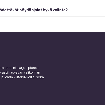
tivat hieman enemmän huoltoa, mutta niiden pehmeämpi ja
sempi ilme on monen mieleen makuuhuoneissa ja olohuonei
ädettävät pöydänjalat hyvä valinta?
t ja käyttötarkoitukset
 on saatavilla useissa vakiokorkeuksissa sen mukaan, millai
t luoda. Sohvapöydänjalkoja on yleensä 35–45 cm, ruokapöy
än jalkoja noin 70–75 cm, ja baaripöytä- tai seisomapöytäjal
ttävällä jalalla varustetut pöydänjalat mahdollistavat korke
a tasauksen epätasaisille lattioille.
änjalat sopivaan
pöytätasoon
täydellisen ja persoonallisen
amaan niin arjen pienet
ja käytännön vinkkejä
vasti kasvavan valikoiman
 ja lemmikkitarvikkeita, sekä
änjalat kiinnitetään ruuveilla pöytätason alapuolelta. Tarki
suus ja varmista, että sinulla on oikean pituiset ruuvit. Jos 
n asennuslaatan omaavan jalan, saat vakaamman rakenteen
pöytätasoille. Liukukumilla tai kumitassulla varustetut jalat 
 naarmuuntumiselta.