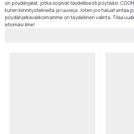
on pöydänjalat, jotka sopivat täydellisesti pöytääsi. CDONi
kuten kiinnitystelineitä ja ruuveja. Joten jos haluat antaa 
pöydänjalkavalikoimamme on täydellinen valinta. Tilaa uude
etsimäsi ilme!