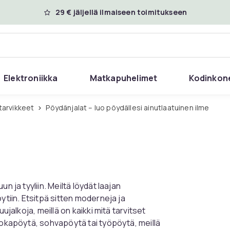
29 € jäljellä ilmaiseen toimitukseen
Elektroniikka
Matkapuhelimet
Kodinkon
tarvikkeet
Pöydänjalat – luo pöydällesi ainutlaatuinen ilme
n ja tyyliin. Meiltä löydät laajan
ytiin. Etsitpä sitten moderneja ja
ujalkoja, meillä on kaikki mitä tarvitset
uokapöytä, sohvapöytä tai työpöytä, meillä