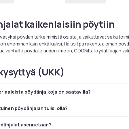
jalat kaikenlaisiin pöytiin
vat yksi pöydän tärkeimmistä osista ja vaikuttavat sekä toi
ön enemmän kuin ehkä luulisi. Halusitpa rakentaa oman pöyd
taa vanhalle pöydälle uuden ilmeen, CDONilta löydät laajan va
.
it ja tyyli
kysyttyä (UKK)
öytyvät monista eri materiaaleista, ja valinta vaikuttaa pöydä
seen. Musta tai valkoinen pulverimaalattu teräs antaa mode
riaaleista pöydänjalkoja on saatavilla?
en, joka sopii niin minimalistiseen keittiöön kuin luovaan
. Messinki- tai kultaiset jalat tuovat luksusta ja sopivat erit
- tai vaaleatekoisiin pöytätasoihin. Tammi-, pyökki- tai män
uinen pöydänjalan tulisi olla?
alat antavat lämpimän ja skandinaavisen ulkonäön.
lka on yleensä kestävämpi ja kestää päivittäistä käyttöä hyvin
ydänjalat asennetaan?