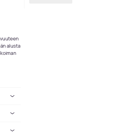
mivuuteen
än alusta
likoiman
n
rnin ja
yisen
typuusta
.