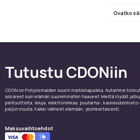
Puujalat vaa
luonnonmukai
Ovatko sä
Korkeude
Pöydänjalkoja
pöydän halua
kirjoituspöyd
110 cm. Sääde
hienosäädön j
Tutustu CDONiin
Yhdistä pöyd
luomiseksi.
CDON on Pohjoismaiden suurin markkinapaikka. Autamme toteutt
Asennus 
askareet kuin elämän suuremmatkin haaveet. Meiltä löydät jatku
pelituotteita, leluja, elektroniikkaa, puutarha-, kauneudenhoito-
Useimmat pöyd
paljon muuta. Kaikki välineet elämään, yksinkertaisesti.
pöytätason pak
leveälevyise
Maksuvaihtoehdot
raskaammille 
myös lattiaa