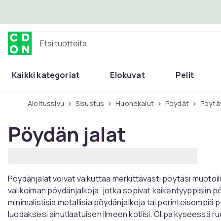
Ohita ja siirry pääsisältöön
Etsi tuotteita
Kaikki kategoriat
Elokuvat
Pelit
Aloitussivu
Sisustus
Huonekalut
Pöydät
Pöytä
Pöydän jalat
Pöydänjalat voivat vaikuttaa merkittävästi pöytäsi muotoiluu
valikoiman pöydänjalkoja, jotka sopivat kaikentyyppisiin pö
minimalistisia metallisia pöydänjalkoja tai perinteisempiä pu
luodaksesi ainutlaatuisen ilmeen kotiisi. Olipa kyseessä r