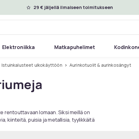
29 € jäljellä ilmaiseen toimitukseen
Elektroniikka
Matkapuhelimet
Kodinkon
Istuinkalusteet ulkokäyttöön
Aurinkotuolit & aurinkosängyt
riumeja
te rentouttavaan lomaan. Siksi meillä on
 kiinteitä, puisia ja metallisia, tyylikkäitä