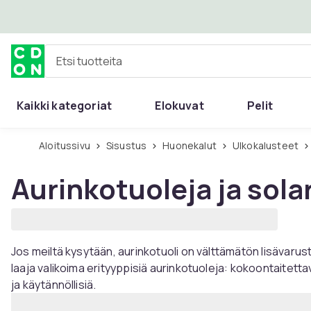
Ohita ja siirry pääsisältöön
Etsi tuotteita
Kaikki kategoriat
Elokuvat
Pelit
Aloitussivu
Sisustus
Huonekalut
Ulkokalusteet
Aurinkotuoleja ja sola
Jos meiltä kysytään, aurinkotuoli on välttämätön lisävarus
laaja valikoima erityyppisiä aurinkotuoleja: kokoontaitettavia,
ja käytännöllisiä.