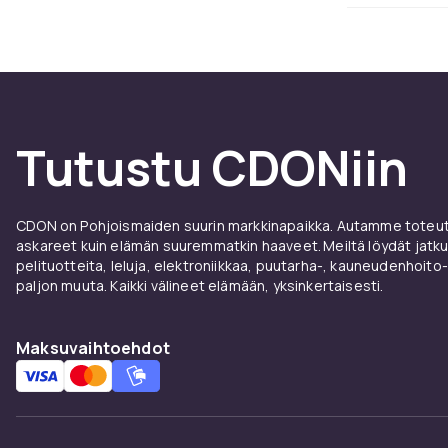
Aurink
Puhdista miedo
aurinkotuolit
CDONilta löydä
kilpailukykyis
Tutustu CDONiin
Aurink
CDONilta löyd
CDON on Pohjoismaiden suurin markkinapaikka. Autamme toteutt
askareet kuin elämän suuremmatkin haaveet. Meiltä löydät jatku
kilpailukykyi
pelituotteita, leluja, elektroniikkaa, puutarha-, kauneudenhoito-
talvisäilytyst
paljon muuta. Kaikki välineet elämään, yksinkertaisesti.
Aurinkotuolin
kokonaismukav
Maksuvaihtoehdot
valinta yhdis
Aurink