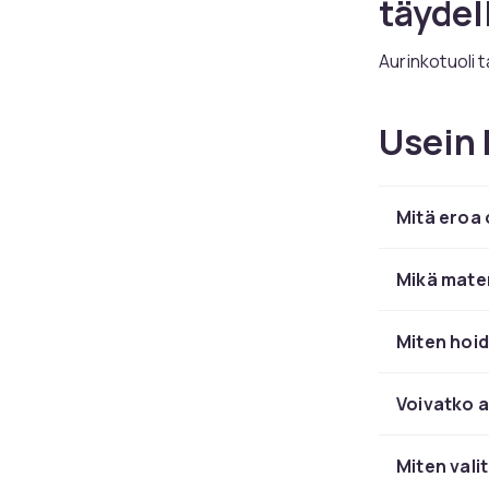
täydel
Aurinkotuoli 
huonekalu. CDO
polyrottingis
Usein 
Hyvä aurinkot
ruostumattom
Mitä eroa 
Aurink
Säädettävällä
Mikä mater
sinun istua p
Miten hoid
Osta a
Voivatko a
CDONilta löyd
Hillerstorp
ilt
Miten vali