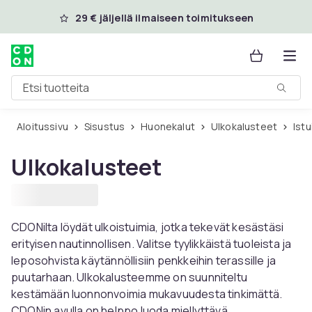
Ohita ja siirry pääsisältöön
29 € jäljellä ilmaiseen toimitukseen
Etsi tuotteita
Aloitussivu
Sisustus
Huonekalut
Ulkokalusteet
Ist
Ulkokalusteet
CDONilta löydät ulkoistuimia, jotka tekevät kesästäsi
erityisen nautinnollisen. Valitse tyylikkäistä tuoleista ja
leposohvista käytännöllisiin penkkeihin terassille ja
puutarhaan. Ulkokalusteemme on suunniteltu
kestämään luonnonvoimia mukavuudesta tinkimättä.
CDONin avulla on helppo luoda miellyttävä