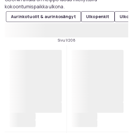
kokoontumispaikka ulkona.
Aurinkotuolit & aurinkosängyt
Ulkopenkit
Ulkotu
Sivu 1/208