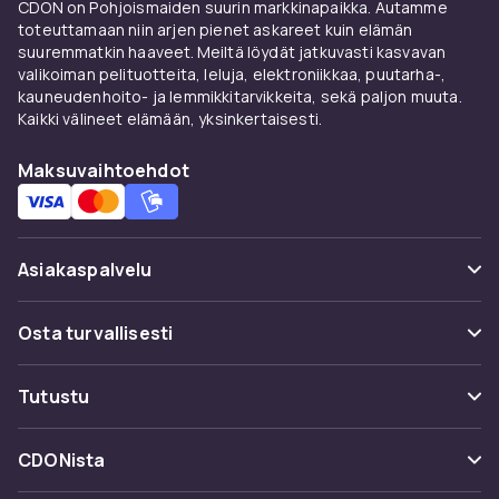
CDON on Pohjoismaiden suurin markkinapaikka. Autamme
suojapeiteellä
Hillerstorp
ilta tai
Brafab
ilta.
toteuttamaan niin arjen pienet askareet kuin elämän
suuremmatkin haaveet. Meiltä löydät jatkuvasti kasvavan
CDONilta löydät täydellisen valikoiman
valikoiman pelituotteita, leluja, elektroniikkaa, puutarha-,
ulkoistuimia Hillerstorpilta, Brafabilta,
kauneudenhoito- ja lemmikkitarvikkeita, sekä paljon muuta.
Hartmanilta ja Naterialilta kilpailukykyiseen
Kaikki välineet elämään, yksinkertaisesti.
hintaan.
Maksuvaihtoehdot
Ulkoistuimet CDONilta
CDONilta löydät täydellisen valikoiman istuimia
ulkokäyttöön
Hillerstorp
ilta,
Brafab
ilta,
Asiakaspalvelu
Hartman
ilta ja
Naterial
ilta kilpailukykyiseen
hintaan turvallisella ostamisella ja nopealla
Usein kysyttyä (UKK)
Osta turvallisesti
toimituksella.
Seuraa pakettia
Valitse istuimet jotka sopivat ulkotilasi kokoon
Maksuvaihtoehdot
Tutustu
ja tyyliin. Vastaavat tyynyt ja peitteet
Peruuta & palauta tästä
sääkestävissä materiaaleissa lisäävät
Toimitus
Kategoriat
mukavuutta ja antavat ulkotilalle
Ota yhteyttä
CDONista
Käyttöehdot
persoonallisen ja koordinoidun ilmeen.
Tuotemerkit