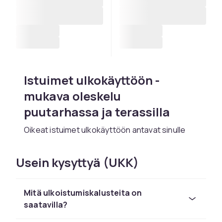
Istuimet ulkokäyttöön -
mukava oleskelu
puutarhassa ja terassilla
Oikeat istuimet ulkokäyttöön antavat sinulle
mukavan ja kutsuvaan ulkotilan
Hillerstorp
ilta,
Brafab
ilta,
Hartman
ilta ja
Naterial
ilta.
Usein kysyttyä (UKK)
Ulkoistuimien on kestettävä aurinkoa, sadetta
ja pakkasta vahingoittumatta.
Mitä ulkoistumiskalusteita on
Ulkotuolit, ulkosohvat ja
saatavilla?
puutarhatuolit