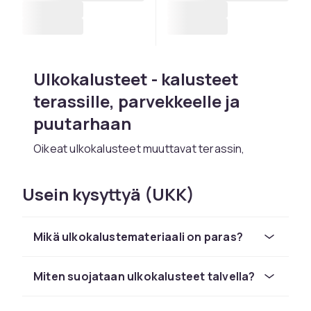
Ulkokalusteet - kalusteet
terassille, parvekkeelle ja
puutarhaan
Oikeat ulkokalusteet muuttavat terassin,
parvekkeen tai puutarhan ulkotilaksi, jossa
haluat viettää aikaa. CDONilta löydät laajan
Usein kysyttyä (UKK)
valikoiman ulkokalusteita kaikissa tyyleissä ja
materiaaleissa
Hillerstorp
ilta,
Brafab
ilta,
Hartman
ilta ja
Naterial
ilta. Turvallinen
Mikä ulkokalustemateriaali on paras?
ostaminen ja nopea toimitus helpottavat
ulkotilan kalustamista ennen kesää.
Miten suojataan ulkokalusteet talvella?
Ulkokalusteiden on kestettävä pohjoismaista
säätä korkealla kosteudella, auringolla,