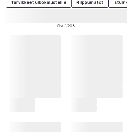
Tarvikkeet ulkokalusteille
Riippumatot
Istuinka
Sivu 1/208