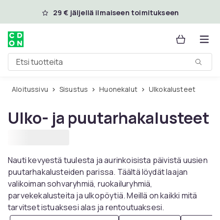
Ohita ja siirry pääsisältöön
29 € jäljellä ilmaiseen toimitukseen
Etsi tuotteita
Aloitussivu
Sisustus
Huonekalut
Ulkokalusteet
Ulko- ja puutarhakalusteet
Nauti kevyestä tuulesta ja aurinkoisista päivistä uusien
puutarhakalusteiden parissa. Täältä löydät laajan
valikoiman sohvaryhmiä, ruokailuryhmiä,
parvekekalusteita ja ulkopöytiä. Meillä on kaikki mitä
tarvitset istuaksesi alas ja rentoutuaksesi.