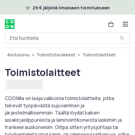
Ohita ja siirry pääsisältöön
29 € jäljellä ilmaiseen toimitukseen
Etsi tuotteita
Aloitussivu
Toimistotarvikkeet
Toimistolaitteet
Toimistolaitteet
CDONilla on laaja valikoima toimistolaitteita, jotka
tekevät työpäivästä sujuvamman ja
järjestelmällisemmän. Täältä löydät kaiken
asiakirjasilppureista ja laminointikoneista laskimiin ja
frankeerauskoneisiin. Olitpa sitten yritysjohtaja tai
työskentelet kotoa käsin, on olemassa ratkaisuja, jotka