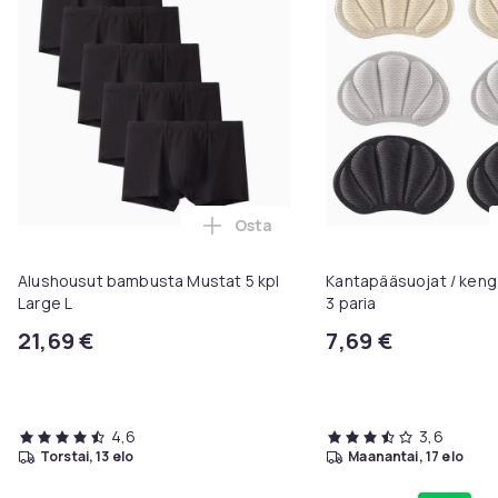
Osta
Lisää Alushousut bambusta Musta
Alushousut bambusta Mustat 5 kpl
Kantapääsuojat / ken
Large L
3 paria
21,69 €
7,69 €
4,6
3,6
torstai, 13 elo
maanantai, 17 elo