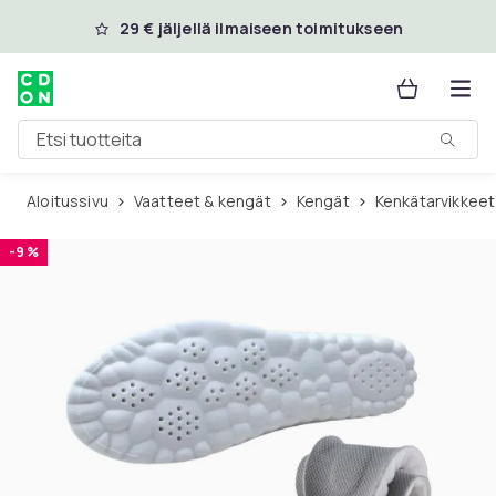
Ohita ja siirry pääsisältöön
29 € jäljellä ilmaiseen toimitukseen
Etsi tuotteita
Aloitussivu
Vaatteet & kengät
Kengät
Kenkätarvikkeet
-9 %