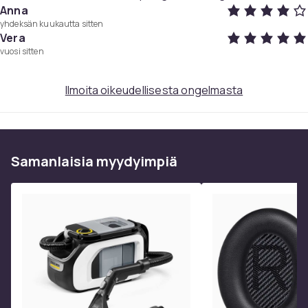
Anna
Paksuus: 10 mm
yhdeksän kuukautta sitten
Materiaalit: PU, Lycra
Vera
vuosi sitten
Paketti sisältää:
1 pari pohjallisia
Ilmoita oikeudellisesta ongelmasta
Väri
Grey
Koko
Samanlaisia ​​myydyimpiä
43-44
Paino, gramma
81
Tuotenro
1f89e0f8-cf48-4956-a766-0997b83b4ed9
Tuoteturvallisuustiedot