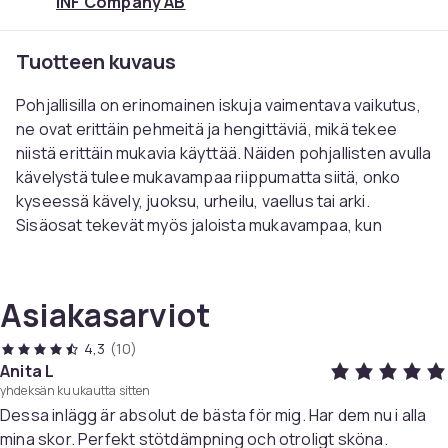
INF Company AB
Tuotteen kuvaus
Pohjallisilla on erinomainen iskuja vaimentava vaikutus,
ne ovat erittäin pehmeitä ja hengittäviä, mikä tekee
niistä erittäin mukavia käyttää. Näiden pohjallisten avulla
kävelystä tulee mukavampaa riippumatta siitä, onko
kyseessä kävely, juoksu, urheilu, vaellus tai arki.
Sisäosat tekevät myös jaloista mukavampaa, kun
seisot paljon.
Tekniset tiedot:
Asiakasarviot
Väri: Harmaa
Koko 37-38 Pituus: 245 mm
4,3
(10)
Koko 39-40 Pituus: 250 mm
Anita L
yhdeksän kuukautta sitten
Koko 41-42 Pituus: 260 mm
Dessa inlägg är absolut de bästa för mig. Har dem nu i alla
Koko 43-44 Pituus: 270 mm
mina skor. Perfekt stötdämpning och otroligt sköna.
Koko 45-46 Pituus: 280 mm