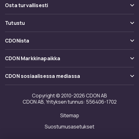
Usein kysyttyä (UKK)
Osta turvallisesti
Seuraa pakettia
Maksuvaihtoehdot
Tutustu
Peruuta & palauta tästä
Toimitus
Kategoriat
Ota yhteyttä
CDONista
Käyttöehdot
Tuotemerkit
Tietoa meistä
Takaisinvedot
CDON Markkinapaikka
Oppaat
Asiakasarvionnit
Merchant Help Center
CDON sosiaalisessa mediassa
Työskentele kanssamme
Investor relations
Copyright © 2010-2026 CDON AB
CDON AB, Yrityksen tunnus: 556406-1702
Saavutettavuusseloste
Sitemap
Avoimuusraportti
Suostumusasetukset