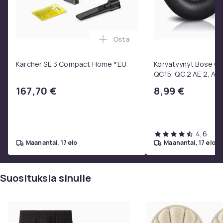
Osta
Lisää Kärcher SE 3 Compact H
Kärcher SE 3 Compact Home *EU
Korvatyynyt Bose QC3
QC15, QC 2 AE 2, AE 
SoundTrue, SoundLin
167,70 €
8,99 €
4,6
maanantai, 17 elo
maanantai, 17 elo
Suosituksia sinulle