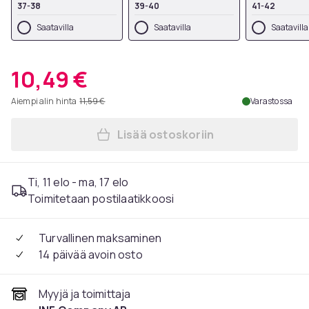
37-38
39-40
41-42
Saatavilla
Saatavilla
Saatavilla
10,49 €
Aiempi alin hinta
11,59 €
Varastossa
Lisää ostoskoriin
Lisää 4D erittäin pehmeät ja
Ti, 11 elo - ma, 17 elo
Toimitetaan postilaatikkoosi
Turvallinen maksaminen
14 päivää avoin osto
Myyjä ja toimittaja