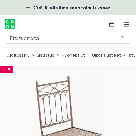
Ohita ja siirry pääsisältöön
29 € jäljellä ilmaiseen toimitukseen
Etsi tuotteita
Aloitussivu
Sisustus
Huonekalut
Ulkokalusteet
Ist
-9 %