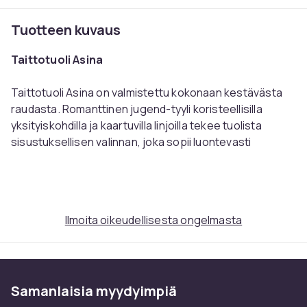
Tuotteen kuvaus
Taittotuoli Asina
Taittotuoli Asina on valmistettu kokonaan kestävästa
raudasta. Romanttinen jugend-tyyli koristeellisilla
yksityiskohdilla ja kaartuvilla linjoilla tekee tuolista
sisustuksellisen valinnan, joka sopii luontevasti
olohuoneeseen, ruokailutilaan ja eteiseen seka
parvekkeelle, terassille ja puutarhaan. Puutarhatuoli
toimii joustavana istuinratkaisuna seka sisalla etta
ulkona.
Ilmoita oikeudellisesta ongelmasta
Taittomekanismin ansiosta tuolin voi taittaa yhdella
otteella kompaktiksi ja varastoida tilaa saastaen.
Integroitu lattiasuoja auttaa suojaamaan herkkiin
Samanlaisia ​​myydyimpiä
pintoihin tulevilta naarmuilta. Puhdistus onnistuu
pyyhkimalla kostealla liinalla ja miedolla