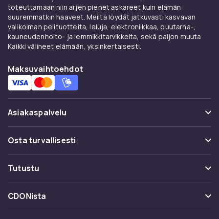
toteuttamaan niin arjen pienet askareet kuin elämän
suuremmatkin haaveet. Meiltä löydät jatkuvasti kasvavan
valikoiman pelituotteita, leluja, elektroniikkaa, puutarha-,
kauneudenhoito- ja lemmikkitarvikkeita, sekä paljon muuta.
Kaikki välineet elämään, yksinkertaisesti.
Maksuvaihtoehdot
Asiakaspalvelu
Usein kysyttyä (UKK)
Osta turvallisesti
Seuraa pakettia
Maksuvaihtoehdot
Tutustu
Peruuta & palauta tästä
Toimitus
Kategoriat
Ota yhteyttä
CDONista
Käyttöehdot
Tuotemerkit