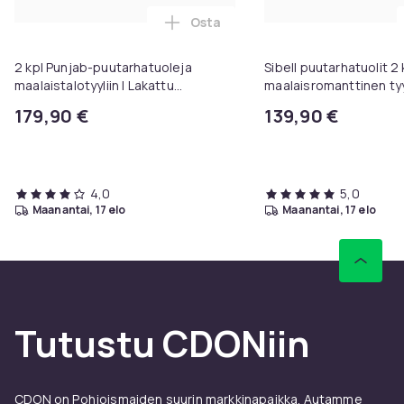
b025f441-e93b-4891-a3a2-98d277285e0c
Osta
Lisää 2 kpl Punjab-puutarhatuolej
Tuoteturvallisuustiedot
2 kpl Punjab-puutarhatuoleja
Sibell puutarhatuolit 2 
maalaistalotyyliin I Lakattu
maalaisromanttinen tyyl
rautatuoli I Erittäin tukeva
kokoontaitettava, ihan
179,90 €
139,90 €
puutarhatuoli
terassille/parvekkeell
6 väriä.
4,0
5,0
maanantai, 17 elo
maanantai, 17 elo
Tutustu CDONiin
CDON on Pohjoismaiden suurin markkinapaikka. Autamme