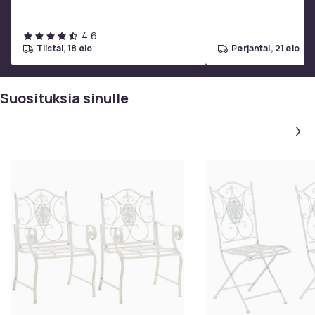
Kaarevat linjat ja koriste-elementit
käytännölliset ulkogr
Taittomekanismi
4,6
Lattiasuojat
tiistai, 18 elo
perjantai, 21 elo
Ominaisuudet:
Taittuu 10 cm syvyyteen
Suosituksia sinulle
Vie vahan tilaa varastossa
Romanttinen Jugend-tyyli taidokkailla koristeilla
Hoito-ohjeet:
Puhdistus kostealla liinalla ja miedolla pesuaineella
Ala kayta hankaavia tai voimakkaita puhdistusaineita
Pitkassa saalle altistuksessa suositellaan suojaamista
tai sisalle varastointia
Sailyta talvella suojatussa paikassa
Väri
antik brun
Tuotenro