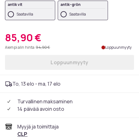
antik vit
antik-grön
Saatavilla
Saatavilla
85,90 €
Aiempi alin hinta
94,90 €
Loppuunmyyty
Loppuunmyyty
To, 13 elo - ma, 17 elo
Turvallinen maksaminen
14 päivää avoin osto
Myyjä ja toimittaja
CLP