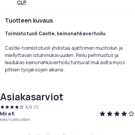
CLP
Tuotteen kuvaus
Toimistotuoli Castle, keinonahkaverhoilu
Castle-toimistotuoli yhdistaa ajattoman muotoilun ja
miellyttavan istuinmukavuuden. Reilu pehmustus ja
laadukas keinonahkaverhoilu tuntuvat mukavilta myos
pitkien tyojaksojen aikana.
Lisamukavuutta tuo selkanojan ja jalkatuen helppo
saato. Voit nojata rennosti taakse ja nostaa jalat ylos
Asiakasarviot
tauon ajaksi. Portaaton korkeudensaato auttaa
sovittamaan tuolin omalle pituudellesi ja tyopoydan
4,0
(1)
korkeudelle.
Mira K
kaksi vuotta sitten
360 asteen kaantytoiminto parantaa liikkumisvapautta
tyoasennossa. Vakaa metallirunko kromin ilmeella ja viisi