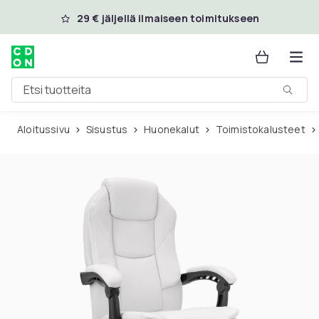
Ohita ja siirry pääsisältöön
29 € jäljellä ilmaiseen toimitukseen
Etsi tuotteita
Aloitussivu
Sisustus
Huonekalut
Toimistokalusteet