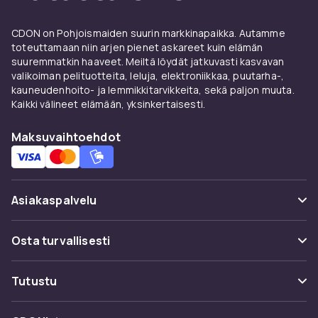
CDON on Pohjoismaiden suurin markkinapaikka. Autamme
toteuttamaan niin arjen pienet askareet kuin elämän
suuremmatkin haaveet. Meiltä löydät jatkuvasti kasvavan
valikoiman pelituotteita, leluja, elektroniikkaa, puutarha-,
kauneudenhoito- ja lemmikkitarvikkeita, sekä paljon muuta.
Kaikki välineet elämään, yksinkertaisesti.
Maksuvaihtoehdot
Asiakaspalvelu
Usein kysyttyä (UKK)
Osta turvallisesti
Seuraa pakettia
Maksuvaihtoehdot
Tutustu
Peruuta & palauta tästä
Toimitus
Kategoriat