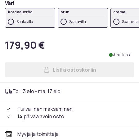
Väri
bordeauxröd
brun
creme
Saatavilla
Saatavilla
Saatavilla
179,90 €
Varastossa
Lisää ostoskoriin
Lisää Ergonominen toimisto
To, 13 elo - ma, 17 elo
Turvallinen maksaminen
14 päivää avoin osto
Myyjä ja toimittaja