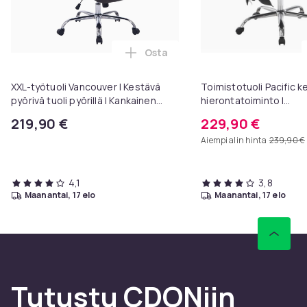
37b802d5-cca1-4ce1-b8f9-a7489cef6f5f
Tuoteturvallisuustiedot
Osta
Lisää XXL-työtuoli Vancouver I Ke
XXL-työtuoli Vancouver I Kestävä
Toimistotuoli Pacific k
pyörivä tuoli pyörillä I Kankainen
hierontatoiminto I
työtuoli, kantavuus jopa 235 kg asti
korkeussäädettävä I ja
219,90 €
229,90 €
Aiempi alin hinta
239,90 €
4,1
3,8
maanantai, 17 elo
maanantai, 17 elo
Tutustu CDONiin