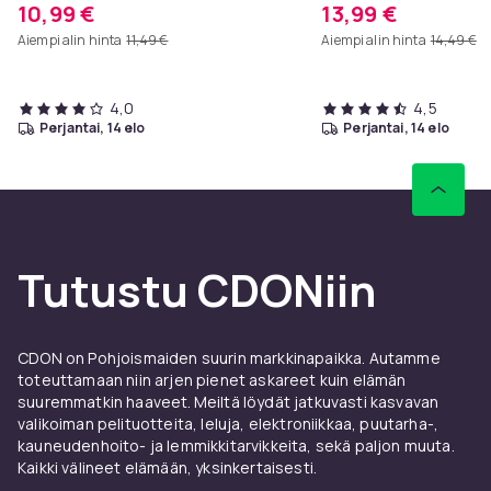
10,99 €
13,99 €
Aiempi alin hinta
11,49 €
Aiempi alin hinta
14,49 €
4,0
4,5
perjantai, 14 elo
perjantai, 14 elo
Tutustu CDONiin
CDON on Pohjoismaiden suurin markkinapaikka. Autamme
toteuttamaan niin arjen pienet askareet kuin elämän
suuremmatkin haaveet. Meiltä löydät jatkuvasti kasvavan
valikoiman pelituotteita, leluja, elektroniikkaa, puutarha-,
kauneudenhoito- ja lemmikkitarvikkeita, sekä paljon muuta.
Kaikki välineet elämään, yksinkertaisesti.