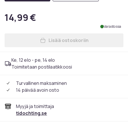
14,99 €
Varastossa
Lisää ostoskoriin
Lisää Haglunds Essentials T
Ke, 12 elo - pe, 14 elo
Toimitetaan postilaatikkoosi
Turvallinen maksaminen
14 päivää avoin osto
Myyjä ja toimittaja
tidochting.se