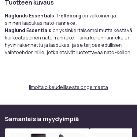
Tuotteen kuvaus
Haglunds Essentials Trelleborg
on valkoinen ja
sininen laadukas nato-ranneke.
Haglund
Essentials
on yksinkertaisempi mutta kestävä
korkeatasoinen nato-ranneke. Tämä kellon ranneke on
hyvin rakennettu ja laadukas, ja se tarjoaa edullisen
vaihtoehdon niille, jotka etsivät luotettavaa nato-kellon
ranneketta.
Pituus 28,5 cm.
Koko
20mm
Ilmoita oikeudellisesta ongelmasta
Tuotenro
f63dbc3f-b582-565f-bb68-3a83261db9f8
Tuoteturvallisuustiedot
Samanlaisia ​​myydyimpiä