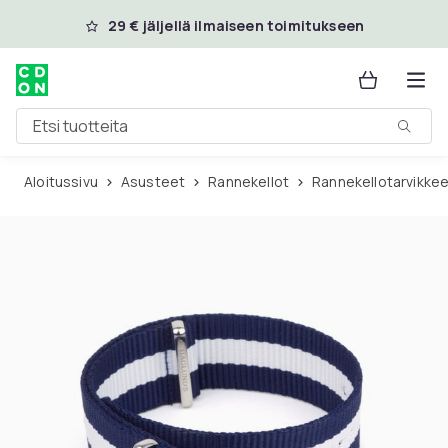
Ohita ja siirry pääsisältöön
29 € jäljellä ilmaiseen toimitukseen
Etsi tuotteita
Aloitussivu
Asusteet
Rannekellot
Rannekellotarvikke