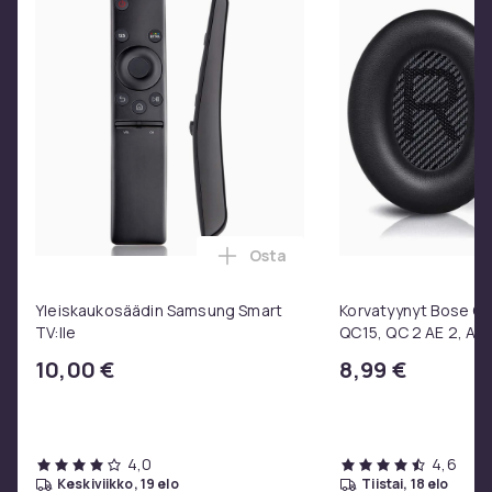
Osta
Lisää Yleiskaukosäädin Samsun
Yleiskaukosäädin Samsung Smart
Korvatyynyt Bose QC3
TV:lle
QC15, QC 2 AE 2, AE 
SoundTrue, SoundLin
10,00 €
8,99 €
4,0
4,6
keskiviikko, 19 elo
tiistai, 18 elo