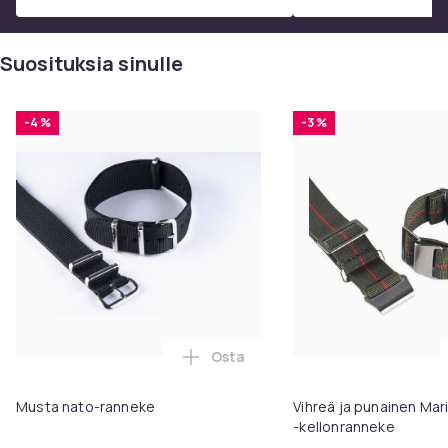
Suosituksia sinulle
-4 %
-3 %
Osta
Lisää Musta nato-ranneke ostosk
Musta nato-ranneke
Vihreä ja punainen Mar
-kellonranneke